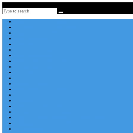
Po-Pi 08:00-16:00, Tel: +385 21 456 456
Search
Apartmány v Chorvátsku
Dovolenka Chorvátsko 2026
Destinácie a letoviská
Chorvátske ostrovy
Last Minute
Rodinná dovolenka
Piesočnaté pláže
Ubytovanie blízko pláže
Lacné ubytovanie
Luxusné vily
Ubytovanie so psom
Objekty s bazénom
Robinzonská dovolenka
Výhľad na more
Zľava dňa
Letecky do Chorvátska
Autobusom do Chorvátska
Najpopulárnejšie apartmány v Chorvátsku
Najkrajšie pláže Chorvátska
Plitvické jazerá