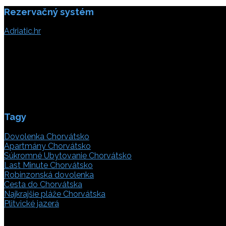
Rezervačný systém
článku
Adriatic.hr
Poljička cesta 26
21000 Split, Chorvátsko
info(@)adriatic.hr
IČ DPH: 16364086764
ID: HR-AB-21-020038491
Tagy
Dovolenka Chorvátsko
Apartmány Chorvátsko
Súkromné Ubytovanie Chorvátsko
Last Minute Chorvátsko
Robinzonská dovolenka
Cesta do Chorvátska
Najkrajšie pláže Chorvátska
Plitvické jazerá