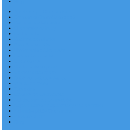
Blog
Apartmány v Chorvátsku
Dovolenka Chorvátsko 2026
Destinácie a letoviská
Chorvátske ostrovy
Last Minute
Rodinná dovolenka
Piesočnaté pláže
Ubytovanie blízko pláže
Lacné ubytovanie
Luxusné vily
Ubytovanie so psom
Objekty s bazénom
Robinzonská dovolenka
Výhľad na more
Zľava dňa
Letecky do Chorvátska
Autobusom do Chorvátska
Najpopulárnejšie apartmány v Chorvátsku
Najkrajšie pláže Chorvátska
Plitvické jazerá
Blog