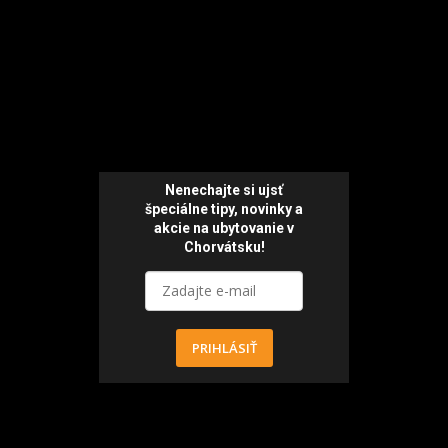
Nenechajte si ujsť
špeciálne tipy,
novinky a
akcie
na ubytovanie v
Chorvátsku!
PRIHLÁSIŤ