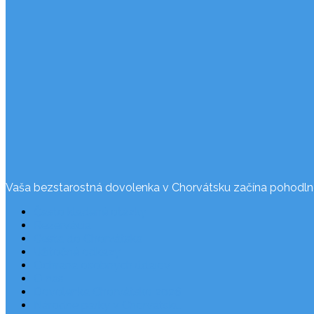
Vaša bezstarostná dovolenka v Chorvátsku začína pohodln
Často kladené otázky
Rezervácia
Cesta do Chorvátska
Užitočné odkazy
Ochrana osobných údajov
O nás
Dovolenka Chorvátsko 2026
Národné parky v Chorvátsku