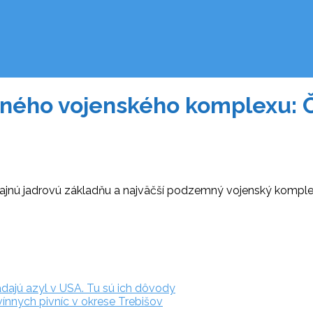
ného vojenského komplexu: Če
tajnú jadrovú základňu a najväčší podzemný vojenský komple
adajú azyl v USA. Tu sú ich dôvody
vínnych pivníc v okrese Trebišov