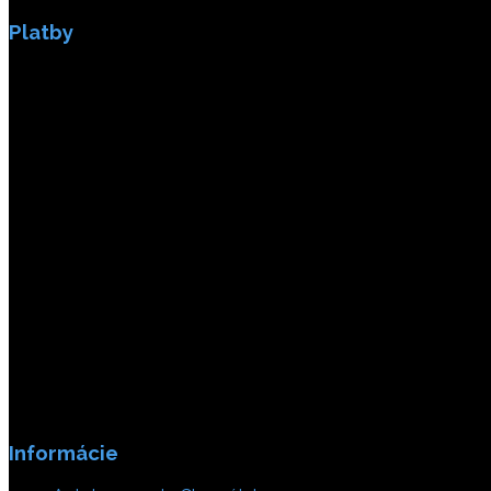
Platby
Platby sú zabezpečené SSL enkripciou.
Informácie