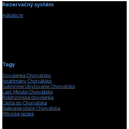
Rezervačný systém
Adriatic.hr
Poljička cesta 26
21000 Split, Chorvátsko
info(@)adriatic.hr
IČ DPH: 16364086764
ID: HR-AB-21-020038491
Tagy
Dovolenka Chorvátsko
Apartmány Chorvátsko
Súkromné Ubytovanie Chorvátsko
Last Minute Chorvátsko
Robinzonská dovolenka
Cesta do Chorvátska
Najkrajšie pláže Chorvátska
Plitvické jazerá