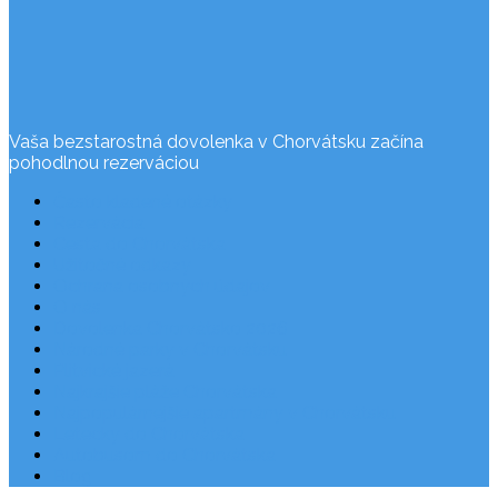
Vaša bezstarostná dovolenka v Chorvátsku začína
pohodlnou rezerváciou
Často kladené otázky
Rezervácia
Cesta do Chorvátska
Užitočné odkazy
Ochrana osobných údajov
O nás
Dovolenka Chorvátsko 2026
Národné parky v Chorvátsku
Plitvické jazerá
Najkrajšie pláže Chorvátska
Najpopulárnejšie apartmány v Chorvátsku
Letecky do Chorvátska
Autobusom do Chorvátska
Blog