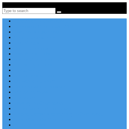
Po-Pi 08:00-16:00, Tel: +385 21 456 456
Search
Apartmány v Chorvátsku
Dovolenka Chorvátsko 2026
Destinácie a letoviská
Chorvátske ostrovy
Last Minute
Rodinná dovolenka
Piesočnaté pláže
Ubytovanie blízko pláže
Lacné ubytovanie
Luxusné vily
Ubytovanie so psom
Objekty s bazénom
Robinzonská dovolenka
Výhľad na more
Zľava dňa
Letecky do Chorvátska
Autobusom do Chorvátska
Najpopulárnejšie apartmány v Chorvátsku
Najkrajšie pláže Chorvátska
Plitvické jazerá