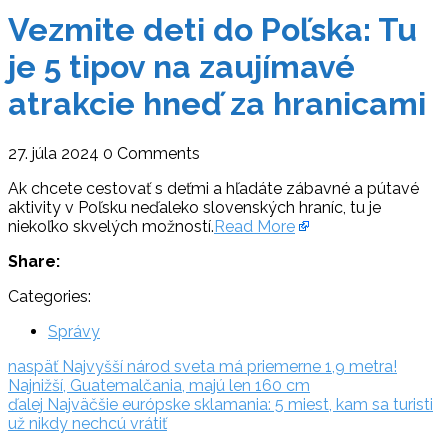
Vezmite deti do Poľska: Tu
je 5 tipov na zaujímavé
atrakcie hneď za hranicami
27. júla 2024
0 Comments
Ak chcete cestovať s deťmi a hľadáte zábavné a pútavé
aktivity v Poľsku neďaleko slovenských hraníc, tu je
niekoľko skvelých možností.
Read More
Share:
Categories:
Správy
Navigácia
naspäť:
naspäť
Najvyšší národ sveta má priemerne 1,9 metra!
Najnižší, Guatemalčania, majú len 160 cm
v
ďalej:
ďalej
Najväčšie európske sklamania: 5 miest, kam sa turisti
článku
už nikdy nechcú vrátiť