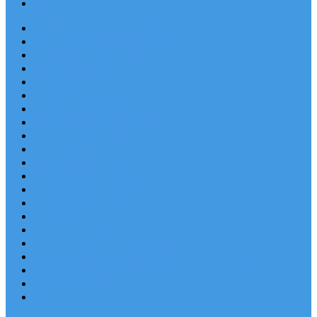
Blog
Apartmány v Chorvátsku
Dovolenka Chorvátsko 2026
Destinácie a letoviská
Chorvátske ostrovy
Last Minute
Rodinná dovolenka
Piesočnaté pláže
Ubytovanie blízko pláže
Lacné ubytovanie
Luxusné vily
Ubytovanie so psom
Objekty s bazénom
Robinzonská dovolenka
Výhľad na more
Zľava dňa
Letecky do Chorvátska
Autobusom do Chorvátska
Najpopulárnejšie apartmány v Chorvátsku
Najkrajšie pláže Chorvátska
Plitvické jazerá
Blog