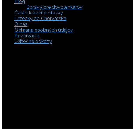
Blog
Správy pre dovolenkárov
Často kladené otázky
Letecky do Chorvátska
O nás
Ochrana osobných údajov
Rezervácia
Užitočné odkazy
Zaistite si svoje miesto pod slnkom a prežite
nezabudnuteľné chvíle, pretože tá pravá dovolenka v
Chorvátsku začína výberom kvalitného zázemia. Bez
ohľadu na to, či preferujete cestu auto, či autobusom
alebo už držíte v ruke letenky do Chorvátska, pripravili sme
pre vás pestrú ponuku zahŕňajúcu apartmány, luxusné vily
v Chorvátsku, autentické súkromné ubytovanie aj pokojnú
robinzonádu. Vyberte si ubytovanie priamo pri mori,
objavte najkrajšie pláže vrátane tých piesočnatých, ktoré
sú perfektnou voľbou pre dovolenku s deťmi a cestou sa
nezabudnite zastaviť obdivovať Plitvické jazerá. S našimi
last minute akciami sa presvedčíte, že toto môže byť vaša
najlacnejšia dovolenka v Chorvátsku. Tak neváhajte a
rezervujte si pobyt u nás ešte dnes!