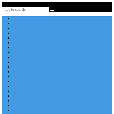
Po-Pi 08:00-16:00, Tel: +385 21 456 456
Search
Apartmány v Chorvátsku
Dovolenka Chorvátsko 2026
Destinácie a letoviská
Chorvátske ostrovy
Last Minute
Rodinná dovolenka
Piesočnaté pláže
Ubytovanie blízko pláže
Lacné ubytovanie
Luxusné vily
Ubytovanie so psom
Objekty s bazénom
Robinzonská dovolenka
Výhľad na more
Zľava dňa
Letecky do Chorvátska
Autobusom do Chorvátska
Najpopulárnejšie apartmány v Chorvátsku
Najkrajšie pláže Chorvátska
Plitvické jazerá