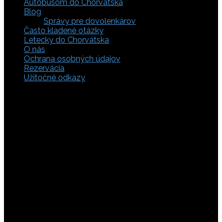
Autobusom do Chorvátska
Blog
Správy pre dovolenkárov
Často kladené otázky
Letecky do Chorvátska
O nás
Ochrana osobných údajov
Rezervácia
Užitočné odkazy
Zaistite si svoje miesto pod slnkom a prežite
nezabudnuteľné chvíle, pretože tá pravá dovolenka v
Chorvátsku začína výberom kvalitného zázemia. Bez
ohľadu na to, či preferujete cestu auto, či autobusom
alebo už držíte v ruke letenky do Chorvátska, pripravili sme
pre vás pestrú ponuku zahŕňajúcu apartmány, luxusné vily
v Chorvátsku, autentické súkromné ubytovanie aj pokojnú
robinzonádu. Vyberte si ubytovanie priamo pri mori,
objavte najkrajšie pláže vrátane tých piesočnatých, ktoré
sú perfektnou voľbou pre dovolenku s deťmi a cestou sa
nezabudnite zastaviť obdivovať Plitvické jazerá. S našimi
last minute akciami sa presvedčíte, že toto môže byť vaša
najlacnejšia dovolenka v Chorvátsku. Tak neváhajte a
rezervujte si pobyt u nás ešte dnes!