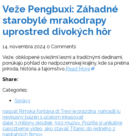
Veže Pengbuxi: Záhadné
starobylé mrakodrapy
uprostred divokých hôr
14. novembra 2024
0 Comments
Veže, obklopené sviežimi lesmi a tradičnými dedinami,
ponúkajú pohľad do nadpozemskej krajiny, kde sa prelína
príroda, história a tajomstvo.
Read More
Share:
Categories:
Správy
Navigácia
naspäť:
naspäť
Rímska fontána di Trevi je prázdna, nahradil ju
nevkusný bazén s účelom inkasovať
v
ďalej:
ďalej
3 milióny skrutiek, 500 mužov. Pozrite si unikátne
článku
časozberné video, ako stavali Titanic do jedného z
najdrahších filmov