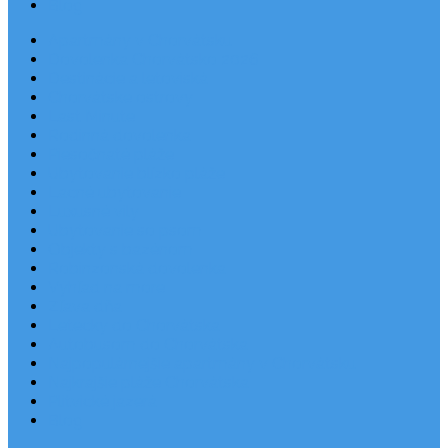
Blog
Apartmány v Chorvátsku
Dovolenka Chorvátsko 2026
Destinácie a letoviská
Chorvátske ostrovy
Last Minute
Rodinná dovolenka
Piesočnaté pláže
Ubytovanie blízko pláže
Lacné ubytovanie
Luxusné vily
Ubytovanie so psom
Objekty s bazénom
Robinzonská dovolenka
Výhľad na more
Zľava dňa
Letecky do Chorvátska
Autobusom do Chorvátska
Najpopulárnejšie apartmány v Chorvátsku
Najkrajšie pláže Chorvátska
Plitvické jazerá
Blog