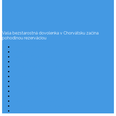
Vaša bezstarostná dovolenka v Chorvátsku začína
pohodlnou rezerváciou
Často kladené otázky
Rezervácia
Cesta do Chorvátska
Užitočné odkazy
Ochrana osobných údajov
O nás
Dovolenka Chorvátsko 2026
Národné parky v Chorvátsku
Plitvické jazerá
Najkrajšie pláže Chorvátska
Najpopulárnejšie apartmány v Chorvátsku
Letecky do Chorvátska
Autobusom do Chorvátska
Blog