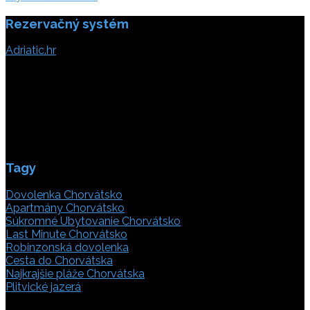
Rezervačný systém
Adriatic.hr
Poljička cesta 26
21000 Split, Chorvátsko
info(@)adriatic.hr
IČ DPH: 16364086764
ID: HR-AB-21-020038491
Tagy
Dovolenka Chorvátsko
Apartmány Chorvátsko
Súkromné Ubytovanie Chorvátsko
Last Minute Chorvátsko
Robinzonská dovolenka
Cesta do Chorvátska
Najkrajšie pláže Chorvátska
Plitvické jazerá