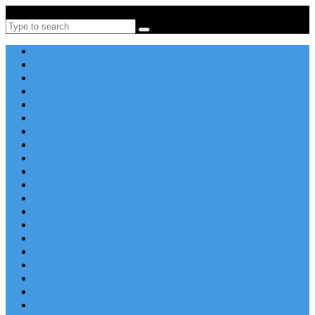
Po-Pi 08:00-16:00, Tel: +385 21 456 456
Search
Apartmány v Chorvátsku
Dovolenka Chorvátsko 2026
Destinácie a letoviská
Chorvátske ostrovy
Last Minute
Rodinná dovolenka
Piesočnaté pláže
Ubytovanie blízko pláže
Lacné ubytovanie
Luxusné vily
Ubytovanie so psom
Objekty s bazénom
Robinzonská dovolenka
Výhľad na more
Zľava dňa
Letecky do Chorvátska
Autobusom do Chorvátska
Najpopulárnejšie apartmány v Chorvátsku
Najkrajšie pláže Chorvátska
Plitvické jazerá