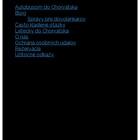
Autobusom do Chorvátska
Blog
Správy pre dovolenkárov
Často kladené otázky
Letecky do Chorvátska
O nás
Ochrana osobných údajov
Rezervácia
Užitočné odkazy
Zaistite si svoje miesto pod slnkom a prežite
nezabudnuteľné chvíle, pretože tá pravá dovolenka v
Chorvátsku začína výberom kvalitného zázemia. Bez
ohľadu na to, či preferujete cestu auto, či autobusom
alebo už držíte v ruke letenky do Chorvátska, pripravili sme
pre vás pestrú ponuku zahŕňajúcu apartmány, luxusné vily
v Chorvátsku, autentické súkromné ubytovanie aj pokojnú
robinzonádu. Vyberte si ubytovanie priamo pri mori,
objavte najkrajšie pláže vrátane tých piesočnatých, ktoré
sú perfektnou voľbou pre dovolenku s deťmi a cestou sa
nezabudnite zastaviť obdivovať Plitvické jazerá. S našimi
last minute akciami sa presvedčíte, že toto môže byť vaša
najlacnejšia dovolenka v Chorvátsku. Tak neváhajte a