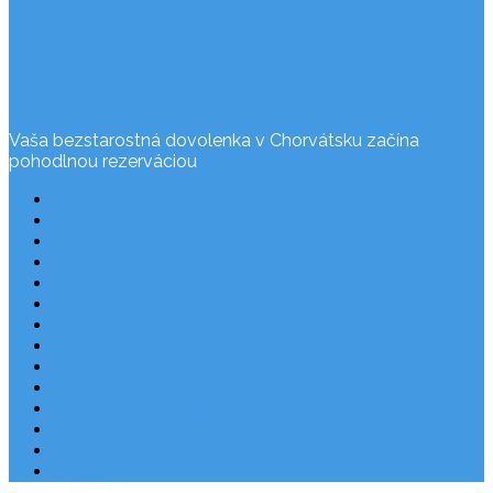
Vaša bezstarostná dovolenka v Chorvátsku začína
pohodlnou rezerváciou
Často kladené otázky
Rezervácia
Cesta do Chorvátska
Užitočné odkazy
Ochrana osobných údajov
O nás
Dovolenka Chorvátsko 2026
Národné parky v Chorvátsku
Plitvické jazerá
Najkrajšie pláže Chorvátska
Najpopulárnejšie apartmány v Chorvátsku
Letecky do Chorvátska
Autobusom do Chorvátska
Blog