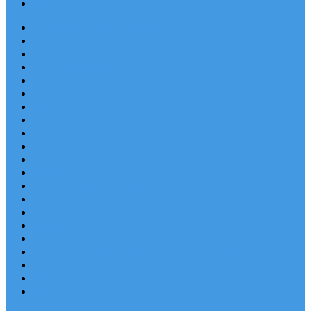
Blog
Apartmány v Chorvátsku
Dovolenka Chorvátsko 2026
Destinácie a letoviská
Chorvátske ostrovy
Last Minute
Rodinná dovolenka
Piesočnaté pláže
Ubytovanie blízko pláže
Lacné ubytovanie
Luxusné vily
Ubytovanie so psom
Objekty s bazénom
Robinzonská dovolenka
Výhľad na more
Zľava dňa
Letecky do Chorvátska
Autobusom do Chorvátska
Najpopulárnejšie apartmány v Chorvátsku
Najkrajšie pláže Chorvátska
Plitvické jazerá
Blog