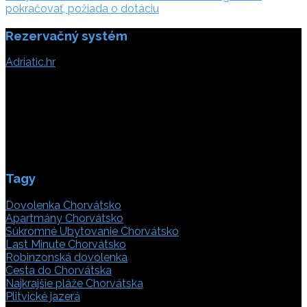
článku
pokračovať, požiada o dotáciu
Rezervačný systém
Adriatic.hr
Poljička cesta 26
21000 Split, Chorvátsko
info(@)adriatic.hr
IČ DPH: 16364086764
ID: HR-AB-21-020038491
Tagy
Dovolenka Chorvátsko
Apartmány Chorvátsko
Súkromné Ubytovanie Chorvátsko
Last Minute Chorvátsko
Robinzonská dovolenka
Cesta do Chorvátska
Najkrajšie pláže Chorvátska
Plitvické jazerá