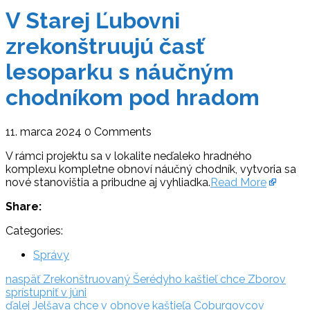
V Starej Ľubovni
zrekonštruujú časť
lesoparku s náučným
chodníkom pod hradom
11. marca 2024
0 Comments
V rámci projektu sa v lokalite neďaleko hradného
komplexu kompletne obnoví náučný chodník, vytvoria sa
nové stanovištia a pribudne aj vyhliadka.
Read More
Share:
Categories:
Správy
Navigácia
naspäť:
naspäť
Zrekonštruovaný Šerédyho kaštieľ chce Zborov
sprístupniť v júni
v
ďalej:
ďalej
Jelšava chce v obnove kaštieľa Coburgovcov