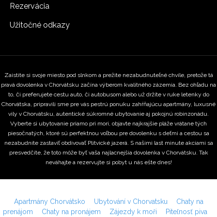
Rezervácia
Užitočné odkazy
Zaistite si svoje miesto pod slnkom a prežite nezabudnuteľné chvíle, pretože tá
pravá dovolenka v Chorvátsku začína výberom kvalitného zázemia. Bez ohľadu na
to, či preferujete cestu auto, či autobusom alebo už držíte v ruke letenky do
Chorvátska, pripravili sme pre vás pestrú ponuku zahŕňajúcu apartmány, luxusné
vily v Chorvátsku, autentické súkromné ubytovanie aj pokojnú robinzonádu.
Vyberte si ubytovanie priamo pri mori, objavte najkrajšie pláže vrátane tých
piesočnatých, ktoré sú perfektnou voľbou pre dovolenku s deťmi a cestou sa
nezabudnite zastaviť obdivovať Plitvické jazerá. S našimi last minute akciami sa
presvedčíte, že toto môže byť vaša najlacnejšia dovolenka v Chorvátsku. Tak
neváhajte a rezervujte si pobyt u nás ešte dnes!
Apartmány Chorvátsko
Ubytování v Chorvatsku
Chaty na
prenájom
Chaty na pronájem
Zájezdy k moři
Piteľnosť piva