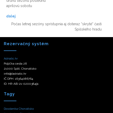
druhú sezónu poslednú
aprílovú sobotu
ďalej
Počas letnej sezóny sprístupnia aj doteraz “skryté” časti
Spišského hradu
Rezervačný systém
Adriatic.hr
Poljička cesta 26
21000 Split, Chorvátsko
info(@)adriatic.hr
IČ DPH: 16364086764
ID: HR-AB-21-020038491
Tagy
Dovolenka Chorvátsko