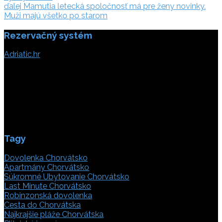
ďalej:
článku
ďalej
Mamutia letecká spoločnosť má pre ženy novinky.
Muži majú všetko po starom
Rezervačný systém
Adriatic.hr
Poljička cesta 26
21000 Split, Chorvátsko
info(@)adriatic.hr
IČ DPH: 16364086764
ID: HR-AB-21-020038491
Tagy
Dovolenka Chorvátsko
Apartmány Chorvátsko
Súkromné Ubytovanie Chorvátsko
Last Minute Chorvátsko
Robinzonská dovolenka
Cesta do Chorvátska
Najkrajšie pláže Chorvátska