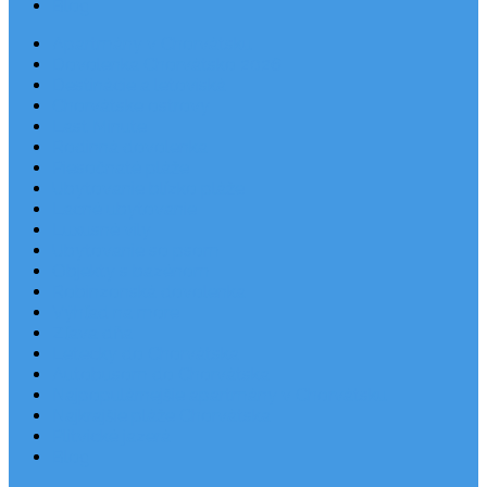
Blog
Apartmány v Chorvátsku
Dovolenka Chorvátsko 2026
Destinácie a letoviská
Chorvátske ostrovy
Last Minute
Rodinná dovolenka
Piesočnaté pláže
Ubytovanie blízko pláže
Lacné ubytovanie
Luxusné vily
Ubytovanie so psom
Objekty s bazénom
Robinzonská dovolenka
Výhľad na more
Zľava dňa
Letecky do Chorvátska
Autobusom do Chorvátska
Najpopulárnejšie apartmány v Chorvátsku
Najkrajšie pláže Chorvátska
Plitvické jazerá
Blog