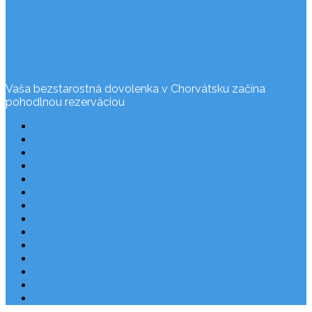
Vaša bezstarostná dovolenka v Chorvátsku začína
pohodlnou rezerváciou
Často kladené otázky
Rezervácia
Cesta do Chorvátska
Užitočné odkazy
Ochrana osobných údajov
O nás
Dovolenka Chorvátsko 2026
Národné parky v Chorvátsku
Plitvické jazerá
Najkrajšie pláže Chorvátska
Najpopulárnejšie apartmány v Chorvátsku
Letecky do Chorvátska
Autobusom do Chorvátska
Blog