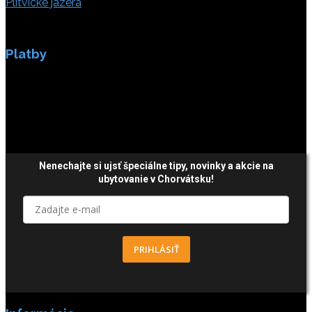
Plitvické jazerá
Platby
Platby sú zabezpečené SSL enkripciou.
Nenechajte si ujsť špeciálne tipy,
novinky a akcie
na
ubytovanie v Chorvátsku!
PRIHLÁSIŤ