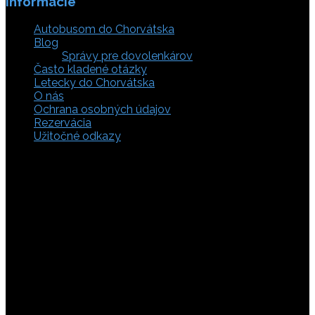
Informácie
Autobusom do Chorvátska
Blog
Správy pre dovolenkárov
Často kladené otázky
Letecky do Chorvátska
O nás
Ochrana osobných údajov
Rezervácia
Užitočné odkazy
Zaistite si svoje miesto pod slnkom a prežite
nezabudnuteľné chvíle, pretože tá pravá dovolenka v
Chorvátsku začína výberom kvalitného zázemia. Bez
ohľadu na to, či preferujete cestu auto, či autobusom
alebo už držíte v ruke letenky do Chorvátska, pripravili sme
pre vás pestrú ponuku zahŕňajúcu apartmány, luxusné vily
v Chorvátsku, autentické súkromné ubytovanie aj pokojnú
robinzonádu. Vyberte si ubytovanie priamo pri mori,
objavte najkrajšie pláže vrátane tých piesočnatých, ktoré
sú perfektnou voľbou pre dovolenku s deťmi a cestou sa
nezabudnite zastaviť obdivovať Plitvické jazerá. S našimi
last minute akciami sa presvedčíte, že toto môže byť vaša