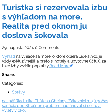
Turistka si rezervovala izbu
s výhľadom na more.
Realita pred oknom ju
doslova šokovala
29. augusta 2024
0 Comments
Výhľad
na vlniace sa more, o ktoré opiera lúče slnko, je
vždy exkluzívnejší, a preto si hotely a ubytovne účtujú za
také izby vyššie poplatky.
Read More
Share:
Categories:
Správy
Navigácia
naspäť:
naspäť
Riaditeľka Château Gbeľany: Zákazníci majú počas
sanácie pod Strečnom problém naplánovať si cestu aj
v
výlety v okolí