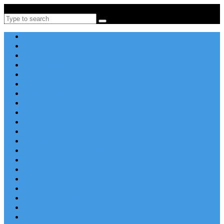
Po-Pi 08:00-16:00, Tel: +385 21 456 456
Search
Apartmány v Chorvátsku
Dovolenka Chorvátsko 2026
Destinácie a letoviská
Chorvátske ostrovy
Last Minute
Rodinná dovolenka
Piesočnaté pláže
Ubytovanie blízko pláže
Lacné ubytovanie
Luxusné vily
Ubytovanie so psom
Objekty s bazénom
Robinzonská dovolenka
Výhľad na more
Zľava dňa
Letecky do Chorvátska
Autobusom do Chorvátska
Najpopulárnejšie apartmány v Chorvátsku
Najkrajšie pláže Chorvátska
Plitvické jazerá