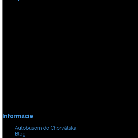
Platby sú zabezpečené SSL enkripciou.
Informácie
Autobusom do Chorvátska
Blog