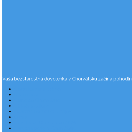
Vaša bezstarostná dovolenka v Chorvátsku začína pohodln
Často kladené otázky
Rezervácia
Cesta do Chorvátska
Užitočné odkazy
Ochrana osobných údajov
O nás
Dovolenka Chorvátsko 2026
Národné parky v Chorvátsku