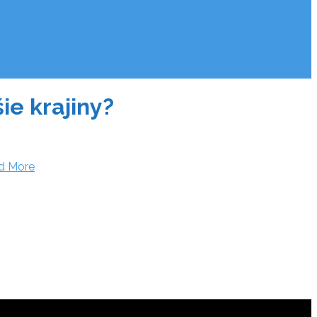
e krajiny?
d More