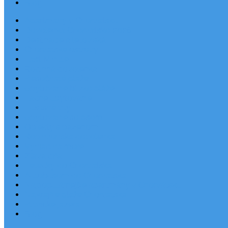
Blog
Apartmány v Chorvátsku
Dovolenka Chorvátsko 2026
Destinácie a letoviská
Chorvátske ostrovy
Last Minute
Rodinná dovolenka
Piesočnaté pláže
Ubytovanie blízko pláže
Lacné ubytovanie
Luxusné vily
Ubytovanie so psom
Objekty s bazénom
Robinzonská dovolenka
Výhľad na more
Zľava dňa
Letecky do Chorvátska
Autobusom do Chorvátska
Najpopulárnejšie apartmány v Chorvátsku
Najkrajšie pláže Chorvátska
Plitvické jazerá
Blog