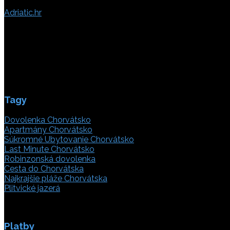
Adriatic.hr
Poljička cesta 26
21000 Split, Chorvátsko
info(@)adriatic.hr
IČ DPH: 16364086764
ID: HR-AB-21-020038491
Tagy
Dovolenka Chorvátsko
Apartmány Chorvátsko
Súkromné Ubytovanie Chorvátsko
Last Minute Chorvátsko
Robinzonská dovolenka
Cesta do Chorvátska
Najkrajšie pláže Chorvátska
Plitvické jazerá
Platby