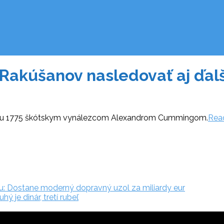
akúšanov nasledovať aj ďalši
roku 1775 škótskym vynálezcom Alexandrom Cummingom.
Rea
u: Dostane moderný dopravný uzol za miliardy eur
ý je dinár, tretí rubeľ