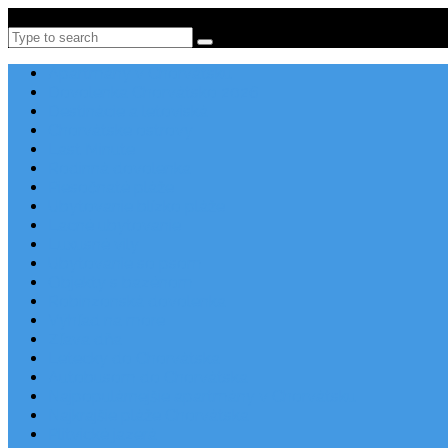
Po-Pi 08:00-16:00, Tel: +385 21 456 456
Search
Apartmány v Chorvátsku
Dovolenka Chorvátsko 2026
Destinácie a letoviská
Chorvátske ostrovy
Last Minute
Rodinná dovolenka
Piesočnaté pláže
Ubytovanie blízko pláže
Lacné ubytovanie
Luxusné vily
Ubytovanie so psom
Objekty s bazénom
Robinzonská dovolenka
Výhľad na more
Zľava dňa
Letecky do Chorvátska
Autobusom do Chorvátska
Najpopulárnejšie apartmány v Chorvátsku
Najkrajšie pláže Chorvátska
Plitvické jazerá