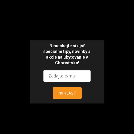
Nenechajte si ujsť
špeciálne tipy,
novinky a
akcie
na ubytovanie v
Chorvátsku!
PRIHLÁSIŤ