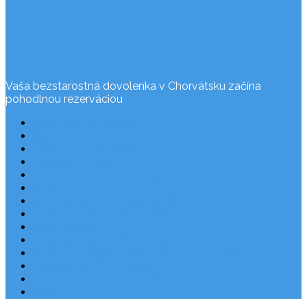
Vaša bezstarostná dovolenka v Chorvátsku začína
pohodlnou rezerváciou
Často kladené otázky
Rezervácia
Cesta do Chorvátska
Užitočné odkazy
Ochrana osobných údajov
O nás
Dovolenka Chorvátsko 2026
Národné parky v Chorvátsku
Plitvické jazerá
Najkrajšie pláže Chorvátska
Najpopulárnejšie apartmány v Chorvátsku
Letecky do Chorvátska
Autobusom do Chorvátska
Blog