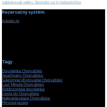
článku
zablokovali zebry. Skončilo sa to katastrofou
Rezervačný systém
Adriatic.hr
Poljička cesta 26
21000 Split, Chorvátsko
info(@)adriatic.hr
IČ DPH: 16364086764
ID: HR-AB-21-020038491
Tagy
Dovolenka Chorvátsko
Apartmány Chorvátsko
Súkromné Ubytovanie Chorvátsko
Last Minute Chorvátsko
Robinzonská dovolenka
Cesta do Chorvátska
Najkrajšie pláže Chorvátska
Plitvické jazerá