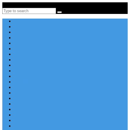
Po-Pi 08:00-16:00, Tel: +385 21 456 456
Search
Apartmány v Chorvátsku
Dovolenka Chorvátsko 2026
Destinácie a letoviská
Chorvátske ostrovy
Last Minute
Rodinná dovolenka
Piesočnaté pláže
Ubytovanie blízko pláže
Lacné ubytovanie
Luxusné vily
Ubytovanie so psom
Objekty s bazénom
Robinzonská dovolenka
Výhľad na more
Zľava dňa
Letecky do Chorvátska
Autobusom do Chorvátska
Najpopulárnejšie apartmány v Chorvátsku
Najkrajšie pláže Chorvátska
Plitvické jazerá