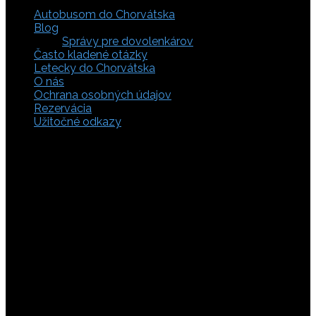
Autobusom do Chorvátska
Blog
Správy pre dovolenkárov
Často kladené otázky
Letecky do Chorvátska
O nás
Ochrana osobných údajov
Rezervácia
Užitočné odkazy
Zaistite si svoje miesto pod slnkom a prežite
nezabudnuteľné chvíle, pretože tá pravá dovolenka v
Chorvátsku začína výberom kvalitného zázemia. Bez
ohľadu na to, či preferujete cestu auto, či autobusom
alebo už držíte v ruke letenky do Chorvátska, pripravili sme
pre vás pestrú ponuku zahŕňajúcu apartmány, luxusné vily
v Chorvátsku, autentické súkromné ubytovanie aj pokojnú
robinzonádu. Vyberte si ubytovanie priamo pri mori,
objavte najkrajšie pláže vrátane tých piesočnatých, ktoré
sú perfektnou voľbou pre dovolenku s deťmi a cestou sa
nezabudnite zastaviť obdivovať Plitvické jazerá. S našimi
last minute akciami sa presvedčíte, že toto môže byť vaša
najlacnejšia dovolenka v Chorvátsku. Tak neváhajte a