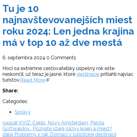
Tu je 10
najnavštevovanejších miest
roku 2024: Len jedna krajina
má v top 10 až dve mestá
6. septembra 2024
0 Comments
Hoci sa extrémne cestovateľsky úspešný rok ešte
neskončil, už teraz je jasné, ktoré
destinácie
pritiahli najviac
turistov.
Read More
Share:
Categories:
Správy
Navigácia
naspäť:
naspäť
KVÍZ: Čeklís, Nový Amsterdam, Perzia,
Gottwaldov… Poznáte staré názvy krajín a miest?
v
ďalej:
ďalej
Problémy v raji: Domáci v turistickej destinácii