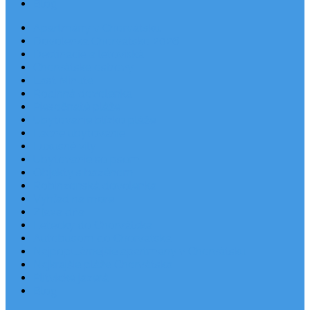
Blog
Apartmány v Chorvátsku
Dovolenka Chorvátsko 2026
Destinácie a letoviská
Chorvátske ostrovy
Last Minute
Rodinná dovolenka
Piesočnaté pláže
Ubytovanie blízko pláže
Lacné ubytovanie
Luxusné vily
Ubytovanie so psom
Objekty s bazénom
Robinzonská dovolenka
Výhľad na more
Zľava dňa
Letecky do Chorvátska
Autobusom do Chorvátska
Najpopulárnejšie apartmány v Chorvátsku
Najkrajšie pláže Chorvátska
Plitvické jazerá
Blog