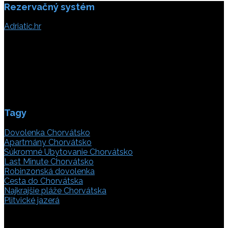
Rezervačný systém
Adriatic.hr
Poljička cesta 26
21000 Split, Chorvátsko
info(@)adriatic.hr
IČ DPH: 16364086764
ID: HR-AB-21-020038491
Tagy
Dovolenka Chorvátsko
Apartmány Chorvátsko
Súkromné Ubytovanie Chorvátsko
Last Minute Chorvátsko
Robinzonská dovolenka
Cesta do Chorvátska
Najkrajšie pláže Chorvátska
Plitvické jazerá