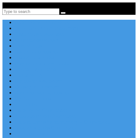
Po-Pi 08:00-16:00, Tel: +385 21 456 456
Search
Apartmány v Chorvátsku
Dovolenka Chorvátsko 2026
Destinácie a letoviská
Chorvátske ostrovy
Last Minute
Rodinná dovolenka
Piesočnaté pláže
Ubytovanie blízko pláže
Lacné ubytovanie
Luxusné vily
Ubytovanie so psom
Objekty s bazénom
Robinzonská dovolenka
Výhľad na more
Zľava dňa
Letecky do Chorvátska
Autobusom do Chorvátska
Najpopulárnejšie apartmány v Chorvátsku
Najkrajšie pláže Chorvátska
Plitvické jazerá