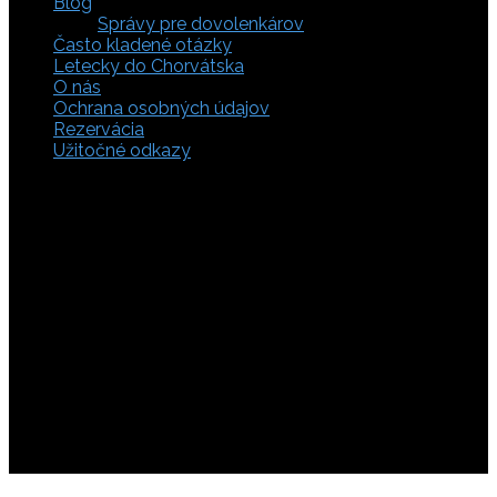
Blog
Správy pre dovolenkárov
Často kladené otázky
Letecky do Chorvátska
O nás
Ochrana osobných údajov
Rezervácia
Užitočné odkazy
Zaistite si svoje miesto pod slnkom a prežite
nezabudnuteľné chvíle, pretože tá pravá dovolenka v
Chorvátsku začína výberom kvalitného zázemia. Bez
ohľadu na to, či preferujete cestu auto, či autobusom
alebo už držíte v ruke letenky do Chorvátska, pripravili sme
pre vás pestrú ponuku zahŕňajúcu apartmány, luxusné vily
v Chorvátsku, autentické súkromné ubytovanie aj pokojnú
robinzonádu. Vyberte si ubytovanie priamo pri mori,
objavte najkrajšie pláže vrátane tých piesočnatých, ktoré
sú perfektnou voľbou pre dovolenku s deťmi a cestou sa
nezabudnite zastaviť obdivovať Plitvické jazerá. S našimi
last minute akciami sa presvedčíte, že toto môže byť vaša
najlacnejšia dovolenka v Chorvátsku. Tak neváhajte a
rezervujte si pobyt u nás ešte dnes!