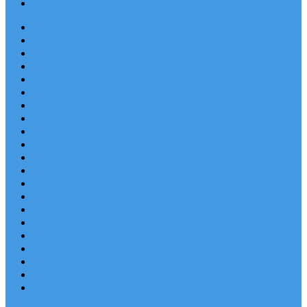
Blog
Apartmány v Chorvátsku
Dovolenka Chorvátsko 2026
Destinácie a letoviská
Chorvátske ostrovy
Last Minute
Rodinná dovolenka
Piesočnaté pláže
Ubytovanie blízko pláže
Lacné ubytovanie
Luxusné vily
Ubytovanie so psom
Objekty s bazénom
Robinzonská dovolenka
Výhľad na more
Zľava dňa
Letecky do Chorvátska
Autobusom do Chorvátska
Najpopulárnejšie apartmány v Chorvátsku
Najkrajšie pláže Chorvátska
Plitvické jazerá
Blog