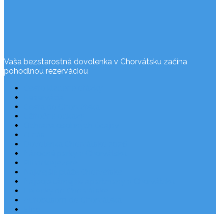
Vaša bezstarostná dovolenka v Chorvátsku začína
pohodlnou rezerváciou
Často kladené otázky
Rezervácia
Cesta do Chorvátska
Užitočné odkazy
Ochrana osobných údajov
O nás
Dovolenka Chorvátsko 2026
Národné parky v Chorvátsku
Plitvické jazerá
Najkrajšie pláže Chorvátska
Najpopulárnejšie apartmány v Chorvátsku
Letecky do Chorvátska
Autobusom do Chorvátska
Blog