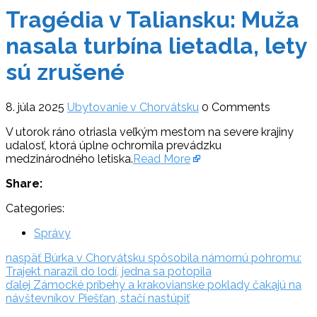
Tragédia v Taliansku: Muža
nasala turbína lietadla, lety
sú zrušené
8. júla 2025
Ubytovanie v Chorvátsku
0 Comments
V utorok ráno otriasla veľkým mestom na severe krajiny
udalosť, ktorá úplne ochromila prevádzku
medzinárodného letiska.
Read More
Share:
Categories:
Správy
Navigácia
naspäť:
naspäť
Búrka v Chorvátsku spôsobila námornú pohromu:
Trajekt narazil do lodí, jedna sa potopila
v
ďalej:
ďalej
Zámocké príbehy a krakovianske poklady čakajú na
článku
návštevníkov Piešťan, stačí nastúpiť