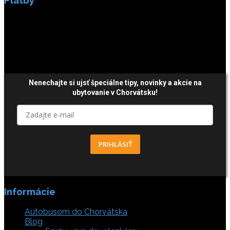
Platby
Platby sú zabezpečené SSL enkripciou.
Nenechajte si ujsť špeciálne tipy,
novinky a akcie
na
ubytovanie v Chorvátsku!
PRIHLÁSIŤ
Informácie
Autobusom do Chorvátska
Blog