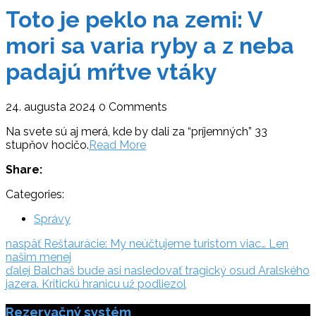
Toto je peklo na zemi: V
mori sa varia ryby a z neba
padajú mŕtve vtáky
24. augusta 2024
0 Comments
Na svete sú aj merá, kde by dali za “príjemných” 33
stupňov hocičo.
Read More
Share:
Categories:
Správy
Navigácia
naspäť:
naspäť
Reštaurácie: My neúčtujeme turistom viac… Len
našim menej
v
ďalej:
ďalej
Balchaš bude asi nasledovať tragický osud Aralského
článku
jazera. Kritickú hranicu už podliezol
Rezervačný systém