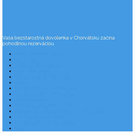
Vaša bezstarostná dovolenka v Chorvátsku začína
pohodlnou rezerváciou
Často kladené otázky
Rezervácia
Cesta do Chorvátska
Užitočné odkazy
Ochrana osobných údajov
O nás
Dovolenka Chorvátsko 2026
Národné parky v Chorvátsku
Plitvické jazerá
Najkrajšie pláže Chorvátska
Najpopulárnejšie apartmány v Chorvátsku
Letecky do Chorvátska
Autobusom do Chorvátska
Blog