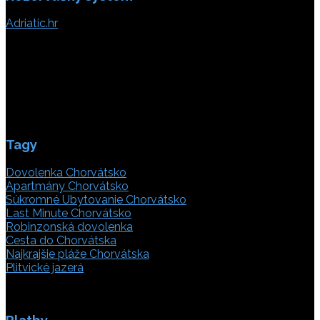
Adriatic.hr
Poljička cesta 26
21000 Split, Chorvátsko
info(@)adriatic.hr
IČ DPH: 16364086764
ID: HR-AB-21-020038491
Tagy
Dovolenka Chorvátsko
Apartmány Chorvátsko
Súkromné Ubytovanie Chorvátsko
Last Minute Chorvátsko
Robinzonská dovolenka
Cesta do Chorvátska
Najkrajšie pláže Chorvátska
Plitvické jazerá