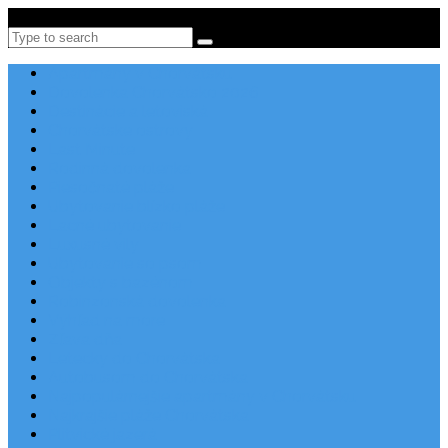
Po-Pi 08:00-16:00, Tel: +385 21 456 456
Search
Apartmány v Chorvátsku
Dovolenka Chorvátsko 2026
Destinácie a letoviská
Chorvátske ostrovy
Last Minute
Rodinná dovolenka
Piesočnaté pláže
Ubytovanie blízko pláže
Lacné ubytovanie
Luxusné vily
Ubytovanie so psom
Objekty s bazénom
Robinzonská dovolenka
Výhľad na more
Zľava dňa
Letecky do Chorvátska
Autobusom do Chorvátska
Najpopulárnejšie apartmány v Chorvátsku
Najkrajšie pláže Chorvátska
Plitvické jazerá