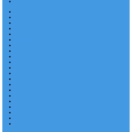
Blog
Apartmány v Chorvátsku
Dovolenka Chorvátsko 2026
Destinácie a letoviská
Chorvátske ostrovy
Last Minute
Rodinná dovolenka
Piesočnaté pláže
Ubytovanie blízko pláže
Lacné ubytovanie
Luxusné vily
Ubytovanie so psom
Objekty s bazénom
Robinzonská dovolenka
Výhľad na more
Zľava dňa
Letecky do Chorvátska
Autobusom do Chorvátska
Najpopulárnejšie apartmány v Chorvátsku
Najkrajšie pláže Chorvátska
Plitvické jazerá
Blog