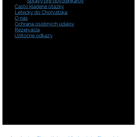
Správy pre dovolenkárov
Často kladené otázky
Letecky do Chorvátska
O nás
Ochrana osobných údajov
Rezervácia
Užitočné odkazy
Zaistite si svoje miesto pod slnkom a prežite
nezabudnuteľné chvíle, pretože tá pravá dovolenka v
Chorvátsku začína výberom kvalitného zázemia. Bez
ohľadu na to, či preferujete cestu auto, či autobusom
alebo už držíte v ruke letenky do Chorvátska, pripravili sme
pre vás pestrú ponuku zahŕňajúcu apartmány, luxusné vily
v Chorvátsku, autentické súkromné ubytovanie aj pokojnú
robinzonádu. Vyberte si ubytovanie priamo pri mori,
objavte najkrajšie pláže vrátane tých piesočnatých, ktoré
sú perfektnou voľbou pre dovolenku s deťmi a cestou sa
nezabudnite zastaviť obdivovať Plitvické jazerá. S našimi
last minute akciami sa presvedčíte, že toto môže byť vaša
najlacnejšia dovolenka v Chorvátsku. Tak neváhajte a
rezervujte si pobyt u nás ešte dnes!