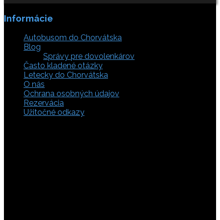
Informácie
Autobusom do Chorvátska
Blog
Správy pre dovolenkárov
Často kladené otázky
Letecky do Chorvátska
O nás
Ochrana osobných údajov
Rezervácia
Užitočné odkazy
Zaistite si svoje miesto pod slnkom a prežite
nezabudnuteľné chvíle, pretože tá pravá dovolenka v
Chorvátsku začína výberom kvalitného zázemia. Bez
ohľadu na to, či preferujete cestu auto, či autobusom
alebo už držíte v ruke letenky do Chorvátska, pripravili sme
pre vás pestrú ponuku zahŕňajúcu apartmány, luxusné vily
v Chorvátsku, autentické súkromné ubytovanie aj pokojnú
robinzonádu. Vyberte si ubytovanie priamo pri mori,
objavte najkrajšie pláže vrátane tých piesočnatých, ktoré
sú perfektnou voľbou pre dovolenku s deťmi a cestou sa