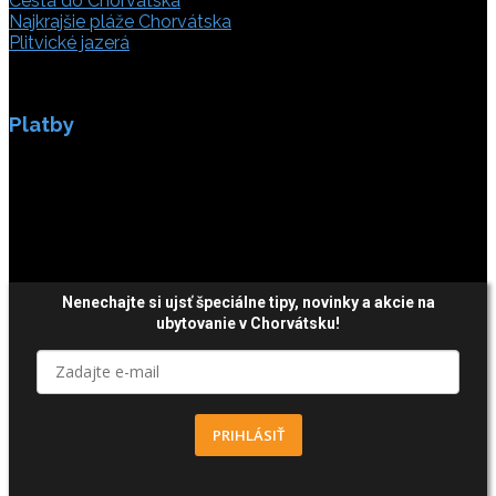
Cesta do Chorvátska
Najkrajšie pláže Chorvátska
Plitvické jazerá
Platby
Platby sú zabezpečené SSL enkripciou.
Nenechajte si ujsť špeciálne tipy,
novinky a akcie
na
ubytovanie v Chorvátsku!
PRIHLÁSIŤ