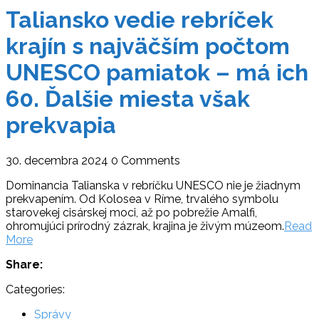
Taliansko vedie rebríček
krajín s najväčším počtom
UNESCO pamiatok – má ich
60. Ďalšie miesta však
prekvapia
30. decembra 2024
0 Comments
Dominancia Talianska v rebríčku UNESCO nie je žiadnym
prekvapením. Od Kolosea v Ríme, trvalého symbolu
starovekej cisárskej moci, až po pobrežie Amalfi,
ohromujúci prírodný zázrak, krajina je živým múzeom.
Read
More
Share:
Categories:
Správy