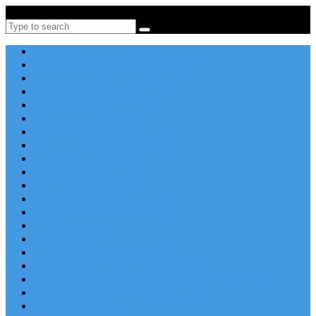
Po-Pi 08:00-16:00, Tel: +385 21 456 456
Search
Apartmány v Chorvátsku
Dovolenka Chorvátsko 2026
Destinácie a letoviská
Chorvátske ostrovy
Last Minute
Rodinná dovolenka
Piesočnaté pláže
Ubytovanie blízko pláže
Lacné ubytovanie
Luxusné vily
Ubytovanie so psom
Objekty s bazénom
Robinzonská dovolenka
Výhľad na more
Zľava dňa
Letecky do Chorvátska
Autobusom do Chorvátska
Najpopulárnejšie apartmány v Chorvátsku
Najkrajšie pláže Chorvátska
Plitvické jazerá