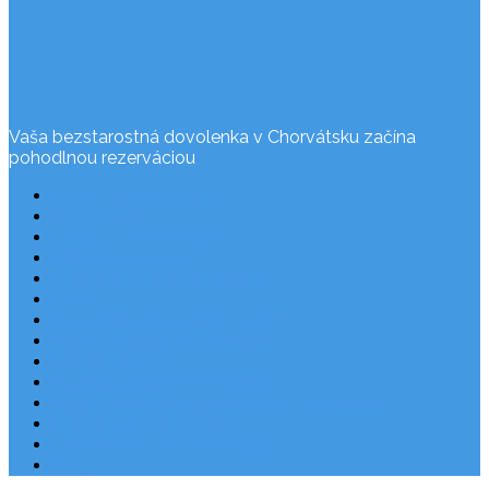
Vaša bezstarostná dovolenka v Chorvátsku začína
pohodlnou rezerváciou
Často kladené otázky
Rezervácia
Cesta do Chorvátska
Užitočné odkazy
Ochrana osobných údajov
O nás
Dovolenka Chorvátsko 2026
Národné parky v Chorvátsku
Plitvické jazerá
Najkrajšie pláže Chorvátska
Najpopulárnejšie apartmány v Chorvátsku
Letecky do Chorvátska
Autobusom do Chorvátska
Blog