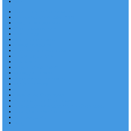
Blog
Apartmány v Chorvátsku
Dovolenka Chorvátsko 2026
Destinácie a letoviská
Chorvátske ostrovy
Last Minute
Rodinná dovolenka
Piesočnaté pláže
Ubytovanie blízko pláže
Lacné ubytovanie
Luxusné vily
Ubytovanie so psom
Objekty s bazénom
Robinzonská dovolenka
Výhľad na more
Zľava dňa
Letecky do Chorvátska
Autobusom do Chorvátska
Najpopulárnejšie apartmány v Chorvátsku
Najkrajšie pláže Chorvátska
Plitvické jazerá
Blog