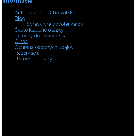
Informácie
Autobusom do Chorvátska
Blog
Správy pre dovolenkárov
Často kladené otázky
Letecky do Chorvátska
O nás
Ochrana osobných údajov
Rezervácia
Užitočné odkazy
Zaistite si svoje miesto pod slnkom a prežite
nezabudnuteľné chvíle, pretože tá pravá dovolenka v
Chorvátsku začína výberom kvalitného zázemia. Bez
ohľadu na to, či preferujete cestu auto, či autobusom
alebo už držíte v ruke letenky do Chorvátska, pripravili sme
pre vás pestrú ponuku zahŕňajúcu apartmány, luxusné vily
v Chorvátsku, autentické súkromné ubytovanie aj pokojnú
robinzonádu. Vyberte si ubytovanie priamo pri mori,
objavte najkrajšie pláže vrátane tých piesočnatých, ktoré
sú perfektnou voľbou pre dovolenku s deťmi a cestou sa
nezabudnite zastaviť obdivovať Plitvické jazerá. S našimi
last minute akciami sa presvedčíte, že toto môže byť vaša