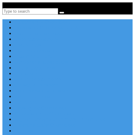
Po-Pi 08:00-16:00, Tel: +385 21 456 456
Search
Apartmány v Chorvátsku
Dovolenka Chorvátsko 2026
Destinácie a letoviská
Chorvátske ostrovy
Last Minute
Rodinná dovolenka
Piesočnaté pláže
Ubytovanie blízko pláže
Lacné ubytovanie
Luxusné vily
Ubytovanie so psom
Objekty s bazénom
Robinzonská dovolenka
Výhľad na more
Zľava dňa
Letecky do Chorvátska
Autobusom do Chorvátska
Najpopulárnejšie apartmány v Chorvátsku
Najkrajšie pláže Chorvátska
Plitvické jazerá