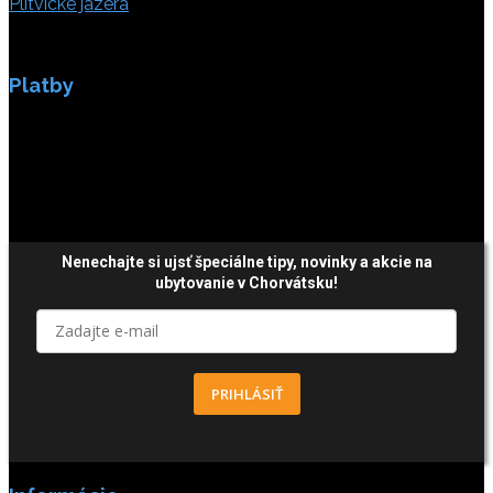
Plitvické jazerá
Platby
Platby sú zabezpečené SSL enkripciou.
Nenechajte si ujsť špeciálne tipy,
novinky a akcie
na
ubytovanie v Chorvátsku!
PRIHLÁSIŤ