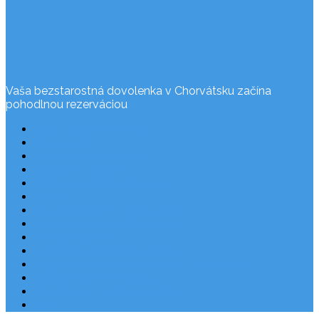
Vaša bezstarostná dovolenka v Chorvátsku začína
pohodlnou rezerváciou
Často kladené otázky
Rezervácia
Cesta do Chorvátska
Užitočné odkazy
Ochrana osobných údajov
O nás
Dovolenka Chorvátsko 2026
Národné parky v Chorvátsku
Plitvické jazerá
Najkrajšie pláže Chorvátska
Najpopulárnejšie apartmány v Chorvátsku
Letecky do Chorvátska
Autobusom do Chorvátska
Blog