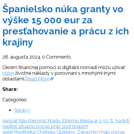
Španielsko núka granty vo
výške 15 000 eur za
presťahovanie a prácu z ich
krajiny
28. augusta 2024
0 Comments
Okrem finančnej pomoci si digitálni nomádi môžu užívať
nízke
životné náklady v porovnaní s mnohými inými
oblasťami.
Read More
Share:
Categories:
Správy
Navigácia
naspäť:
naspäť
Návštevnosť hradu Strečno klesla aj o 50 %, hodntí
riaditeľ situáciu počas prác pod bralom
v
ďalej:
ďalej
Riaditeľka Château Gbeľany: Zákazníci majú počas