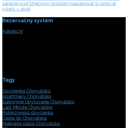
článku
sanácie pod Strečnom problém naplánovať si cestu aj
výlety v okolí
Rezervačný systém
Adriatic.hr
Poljička cesta 26
21000 Split, Chorvátsko
info(@)adriatic.hr
IČ DPH: 16364086764
ID: HR-AB-21-020038491
Tagy
Dovolenka Chorvátsko
Apartmány Chorvátsko
Súkromné Ubytovanie Chorvátsko
Last Minute Chorvátsko
Robinzonská dovolenka
Cesta do Chorvátska
Najkrajšie pláže Chorvátska