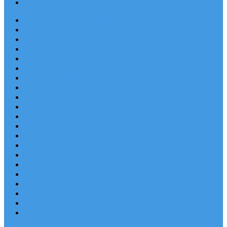
Blog
Apartmány v Chorvátsku
Dovolenka Chorvátsko 2026
Destinácie a letoviská
Chorvátske ostrovy
Last Minute
Rodinná dovolenka
Piesočnaté pláže
Ubytovanie blízko pláže
Lacné ubytovanie
Luxusné vily
Ubytovanie so psom
Objekty s bazénom
Robinzonská dovolenka
Výhľad na more
Zľava dňa
Letecky do Chorvátska
Autobusom do Chorvátska
Najpopulárnejšie apartmány v Chorvátsku
Najkrajšie pláže Chorvátska
Plitvické jazerá
Blog