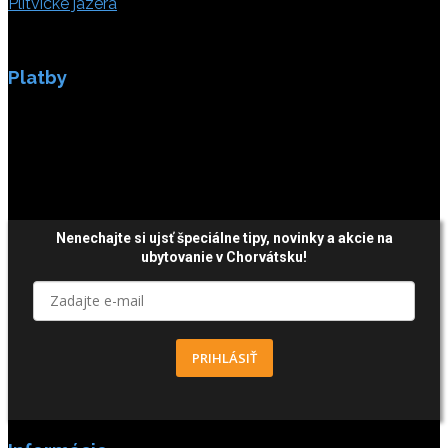
Plitvické jazerá
Platby
Platby sú zabezpečené SSL enkripciou.
Nenechajte si ujsť špeciálne tipy,
novinky a akcie
na
ubytovanie v Chorvátsku!
PRIHLÁSIŤ