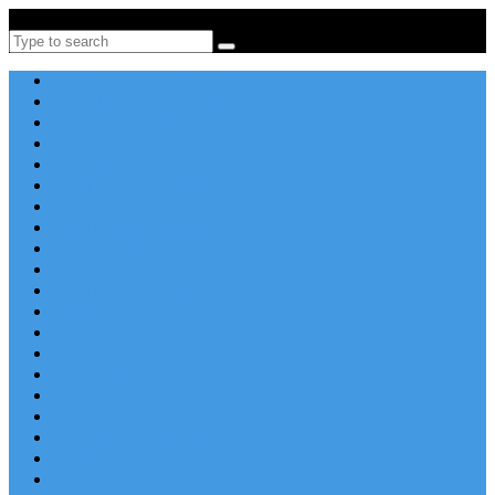
Po-Pi 08:00-16:00, Tel: +385 21 456 456
Search
Apartmány v Chorvátsku
Dovolenka Chorvátsko 2026
Destinácie a letoviská
Chorvátske ostrovy
Last Minute
Rodinná dovolenka
Piesočnaté pláže
Ubytovanie blízko pláže
Lacné ubytovanie
Luxusné vily
Ubytovanie so psom
Objekty s bazénom
Robinzonská dovolenka
Výhľad na more
Zľava dňa
Letecky do Chorvátska
Autobusom do Chorvátska
Najpopulárnejšie apartmány v Chorvátsku
Najkrajšie pláže Chorvátska
Plitvické jazerá