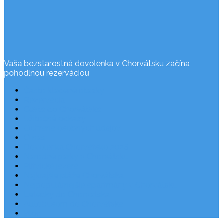
Vaša bezstarostná dovolenka v Chorvátsku začína
pohodlnou rezerváciou
Často kladené otázky
Rezervácia
Cesta do Chorvátska
Užitočné odkazy
Ochrana osobných údajov
O nás
Dovolenka Chorvátsko 2026
Národné parky v Chorvátsku
Plitvické jazerá
Najkrajšie pláže Chorvátska
Najpopulárnejšie apartmány v Chorvátsku
Letecky do Chorvátska
Autobusom do Chorvátska
Blog