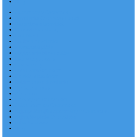
Blog
Apartmány v Chorvátsku
Dovolenka Chorvátsko 2026
Destinácie a letoviská
Chorvátske ostrovy
Last Minute
Rodinná dovolenka
Piesočnaté pláže
Ubytovanie blízko pláže
Lacné ubytovanie
Luxusné vily
Ubytovanie so psom
Objekty s bazénom
Robinzonská dovolenka
Výhľad na more
Zľava dňa
Letecky do Chorvátska
Autobusom do Chorvátska
Najpopulárnejšie apartmány v Chorvátsku
Najkrajšie pláže Chorvátska
Plitvické jazerá
Blog