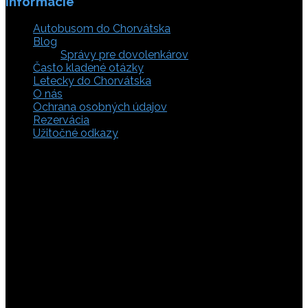
Informácie
Autobusom do Chorvátska
Blog
Správy pre dovolenkárov
Často kladené otázky
Letecky do Chorvátska
O nás
Ochrana osobných údajov
Rezervácia
Užitočné odkazy
Zaistite si svoje miesto pod slnkom a prežite
nezabudnuteľné chvíle, pretože tá pravá dovolenka v
Chorvátsku začína výberom kvalitného zázemia. Bez
ohľadu na to, či preferujete cestu auto, či autobusom
alebo už držíte v ruke letenky do Chorvátska, pripravili sme
pre vás pestrú ponuku zahŕňajúcu apartmány, luxusné vily
v Chorvátsku, autentické súkromné ubytovanie aj pokojnú
robinzonádu. Vyberte si ubytovanie priamo pri mori,
objavte najkrajšie pláže vrátane tých piesočnatých, ktoré
sú perfektnou voľbou pre dovolenku s deťmi a cestou sa
nezabudnite zastaviť obdivovať Plitvické jazerá. S našimi
last minute akciami sa presvedčíte, že toto môže byť vaša