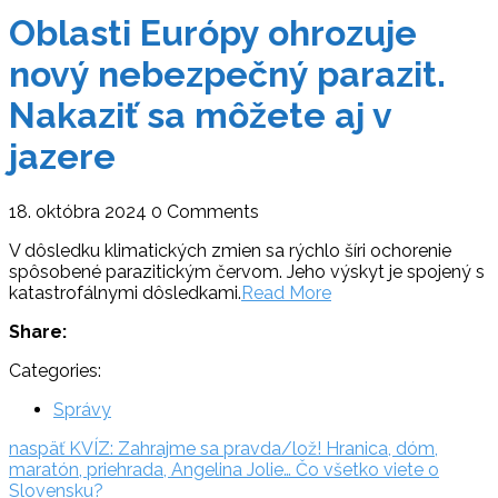
Oblasti Európy ohrozuje
nový nebezpečný parazit.
Nakaziť sa môžete aj v
jazere
18. októbra 2024
0 Comments
V dôsledku klimatických zmien sa rýchlo šíri ochorenie
spôsobené parazitickým červom. Jeho výskyt je spojený s
katastrofálnymi dôsledkami.
Read More
Share:
Categories:
Správy
Navigácia
naspäť:
naspäť
KVÍZ: Zahrajme sa pravda/lož! Hranica, dóm,
maratón, priehrada, Angelina Jolie… Čo všetko viete o
v
Slovensku?