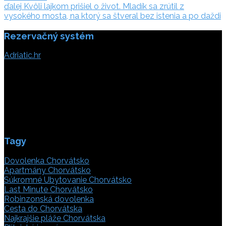
ďalej:
článku
ďalej
Kvôli lajkom prišiel o život. Mladík sa zrútil z
vysokého mosta, na ktorý sa štveral bez istenia a po daždi
Rezervačný systém
Adriatic.hr
Poljička cesta 26
21000 Split, Chorvátsko
info(@)adriatic.hr
IČ DPH: 16364086764
ID: HR-AB-21-020038491
Tagy
Dovolenka Chorvátsko
Apartmány Chorvátsko
Súkromné Ubytovanie Chorvátsko
Last Minute Chorvátsko
Robinzonská dovolenka
Cesta do Chorvátska
Najkrajšie pláže Chorvátska