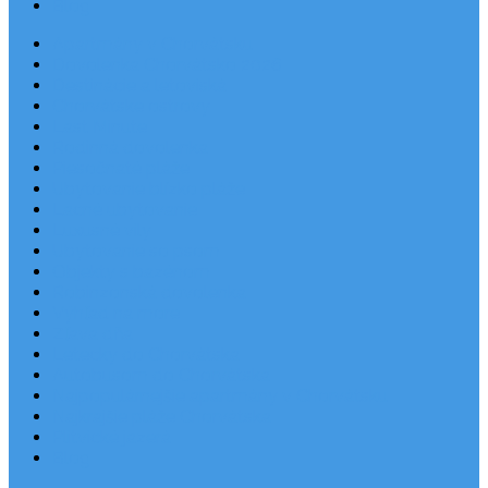
Blog
Apartmány v Chorvátsku
Dovolenka Chorvátsko 2026
Destinácie a letoviská
Chorvátske ostrovy
Last Minute
Rodinná dovolenka
Piesočnaté pláže
Ubytovanie blízko pláže
Lacné ubytovanie
Luxusné vily
Ubytovanie so psom
Objekty s bazénom
Robinzonská dovolenka
Výhľad na more
Zľava dňa
Letecky do Chorvátska
Autobusom do Chorvátska
Najpopulárnejšie apartmány v Chorvátsku
Najkrajšie pláže Chorvátska
Plitvické jazerá
Blog