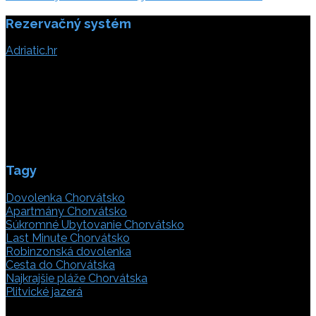
Rezervačný systém
Adriatic.hr
Poljička cesta 26
21000 Split, Chorvátsko
info(@)adriatic.hr
IČ DPH: 16364086764
ID: HR-AB-21-020038491
Tagy
Dovolenka Chorvátsko
Apartmány Chorvátsko
Súkromné Ubytovanie Chorvátsko
Last Minute Chorvátsko
Robinzonská dovolenka
Cesta do Chorvátska
Najkrajšie pláže Chorvátska
Plitvické jazerá