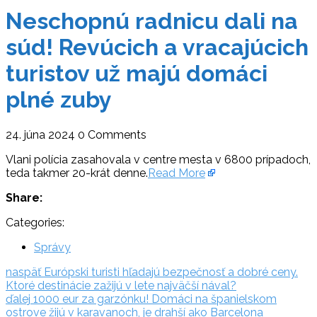
Neschopnú radnicu dali na
súd! Revúcich a vracajúcich
turistov už majú domáci
plné zuby
24. júna 2024
0 Comments
Vlani polícia zasahovala v centre mesta v 6800 prípadoch,
teda takmer 20-krát denne.
Read More
Share:
Categories:
Správy
Navigácia
naspäť:
naspäť
Európski turisti hľadajú bezpečnosť a dobré ceny.
Ktoré destinácie zažijú v lete najväčší nával?
v
ďalej:
ďalej
1000 eur za garzónku! Domáci na španielskom
článku
ostrove žijú v karavanoch, je drahší ako Barcelona