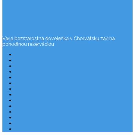
Vaša bezstarostná dovolenka v Chorvátsku začína
pohodlnou rezerváciou
Často kladené otázky
Rezervácia
Cesta do Chorvátska
Užitočné odkazy
Ochrana osobných údajov
O nás
Dovolenka Chorvátsko 2026
Národné parky v Chorvátsku
Plitvické jazerá
Najkrajšie pláže Chorvátska
Najpopulárnejšie apartmány v Chorvátsku
Letecky do Chorvátska
Autobusom do Chorvátska
Blog