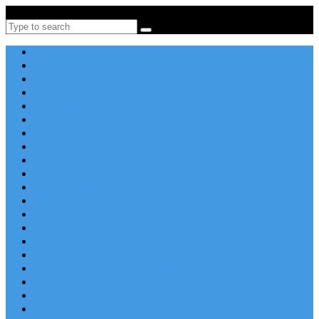
Po-Pi 08:00-16:00, Tel: +385 21 456 456
Search
Apartmány v Chorvátsku
Dovolenka Chorvátsko 2026
Destinácie a letoviská
Chorvátske ostrovy
Last Minute
Rodinná dovolenka
Piesočnaté pláže
Ubytovanie blízko pláže
Lacné ubytovanie
Luxusné vily
Ubytovanie so psom
Objekty s bazénom
Robinzonská dovolenka
Výhľad na more
Zľava dňa
Letecky do Chorvátska
Autobusom do Chorvátska
Najpopulárnejšie apartmány v Chorvátsku
Najkrajšie pláže Chorvátska
Plitvické jazerá