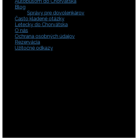
Autobusom do Chorvátska
Blog
Správy pre dovolenkárov
Často kladené otázky
Letecky do Chorvátska
O nás
Ochrana osobných údajov
Rezervácia
Užitočné odkazy
Zaistite si svoje miesto pod slnkom a prežite
nezabudnuteľné chvíle, pretože tá pravá dovolenka v
Chorvátsku začína výberom kvalitného zázemia. Bez
ohľadu na to, či preferujete cestu auto, či autobusom
alebo už držíte v ruke letenky do Chorvátska, pripravili sme
pre vás pestrú ponuku zahŕňajúcu apartmány, luxusné vily
v Chorvátsku, autentické súkromné ubytovanie aj pokojnú
robinzonádu. Vyberte si ubytovanie priamo pri mori,
objavte najkrajšie pláže vrátane tých piesočnatých, ktoré
sú perfektnou voľbou pre dovolenku s deťmi a cestou sa
nezabudnite zastaviť obdivovať Plitvické jazerá. S našimi
last minute akciami sa presvedčíte, že toto môže byť vaša
najlacnejšia dovolenka v Chorvátsku. Tak neváhajte a
rezervujte si pobyt u nás ešte dnes!