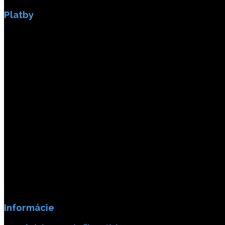
Platby
Platby sú zabezpečené SSL enkripciou.
Informácie