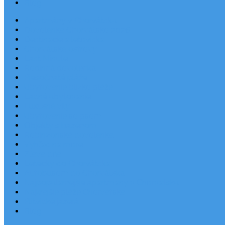
Blog
Apartmány v Chorvátsku
Dovolenka Chorvátsko 2026
Destinácie a letoviská
Chorvátske ostrovy
Last Minute
Rodinná dovolenka
Piesočnaté pláže
Ubytovanie blízko pláže
Lacné ubytovanie
Luxusné vily
Ubytovanie so psom
Objekty s bazénom
Robinzonská dovolenka
Výhľad na more
Zľava dňa
Letecky do Chorvátska
Autobusom do Chorvátska
Najpopulárnejšie apartmány v Chorvátsku
Najkrajšie pláže Chorvátska
Plitvické jazerá
Blog