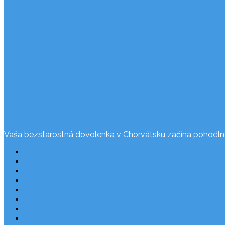
Vaša bezstarostná dovolenka v Chorvátsku začína pohodln
Často kladené otázky
Rezervácia
Cesta do Chorvátska
Užitočné odkazy
Ochrana osobných údajov
O nás
Dovolenka Chorvátsko 2026
Národné parky v Chorvátsku