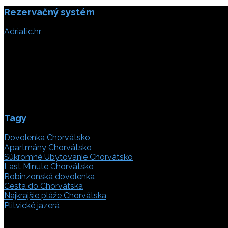
Rezervačný systém
článku
Adriatic.hr
Poljička cesta 26
21000 Split, Chorvátsko
info(@)adriatic.hr
IČ DPH: 16364086764
ID: HR-AB-21-020038491
Tagy
Dovolenka Chorvátsko
Apartmány Chorvátsko
Súkromné Ubytovanie Chorvátsko
Last Minute Chorvátsko
Robinzonská dovolenka
Cesta do Chorvátska
Najkrajšie pláže Chorvátska
Plitvické jazerá