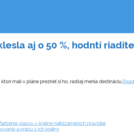
esla aj o 50 %, hodntí riadit
ktorí mali v pláne prezrieť si ho, radšej menia destináciu.
Read
rbenia vlasov…v krajine najbizarnejších pravidiel
vanie a prácu z ich krajiny