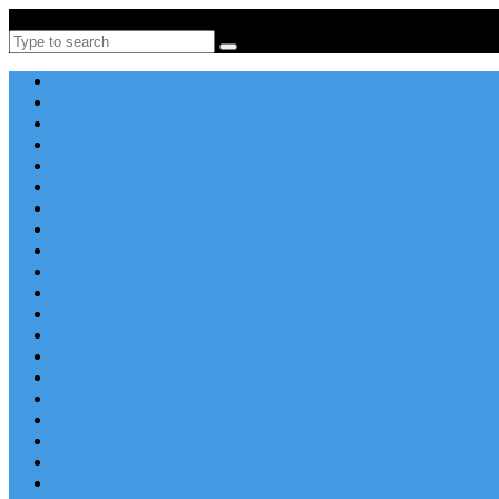
Po-Pi 08:00-16:00, Tel: +385 21 456 456
Search
Apartmány v Chorvátsku
Dovolenka Chorvátsko 2026
Destinácie a letoviská
Chorvátske ostrovy
Last Minute
Rodinná dovolenka
Piesočnaté pláže
Ubytovanie blízko pláže
Lacné ubytovanie
Luxusné vily
Ubytovanie so psom
Objekty s bazénom
Robinzonská dovolenka
Výhľad na more
Zľava dňa
Letecky do Chorvátska
Autobusom do Chorvátska
Najpopulárnejšie apartmány v Chorvátsku
Najkrajšie pláže Chorvátska
Plitvické jazerá