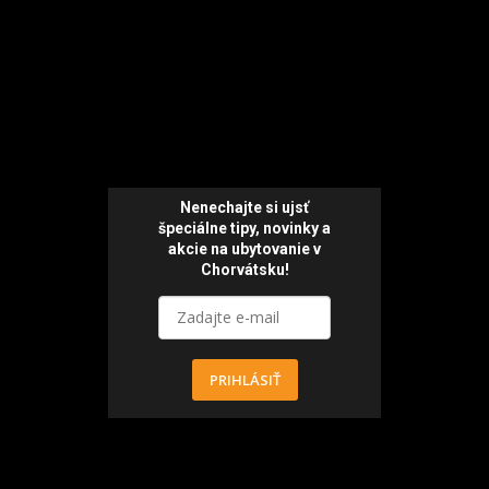
Nenechajte si ujsť
špeciálne tipy,
novinky a
akcie
na ubytovanie v
Chorvátsku!
PRIHLÁSIŤ