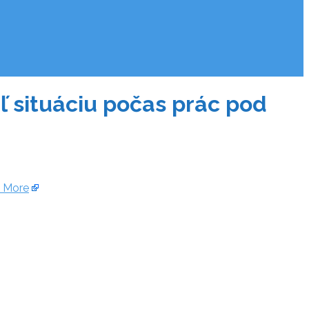
eľ situáciu počas prác pod
 More