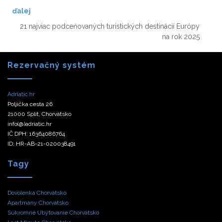
ďalej
21 najviac podceňovaných turistických destinácií Európy
na rok 2025
Rezervačný systém
Adriatic.hr
Poljička cesta 26
21000 Split, Chorvátsko
info(@)adriatic.hr
IČ DPH: 16364086764
ID: HR-AB-21-020038491
Tagy
Dovolenka Chorvátsko
Apartmány Chorvátsko
Súkromné Ubytovanie Chorvátsko