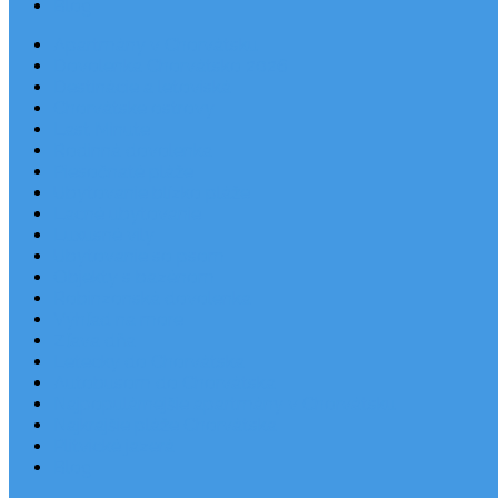
Blog
Apartmány v Chorvátsku
Dovolenka Chorvátsko 2026
Destinácie a letoviská
Chorvátske ostrovy
Last Minute
Rodinná dovolenka
Piesočnaté pláže
Ubytovanie blízko pláže
Lacné ubytovanie
Luxusné vily
Ubytovanie so psom
Objekty s bazénom
Robinzonská dovolenka
Výhľad na more
Zľava dňa
Letecky do Chorvátska
Autobusom do Chorvátska
Najpopulárnejšie apartmány v Chorvátsku
Najkrajšie pláže Chorvátska
Plitvické jazerá
Blog