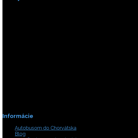
Platby sú zabezpečené SSL enkripciou.
Informácie
Autobusom do Chorvátska
Blog