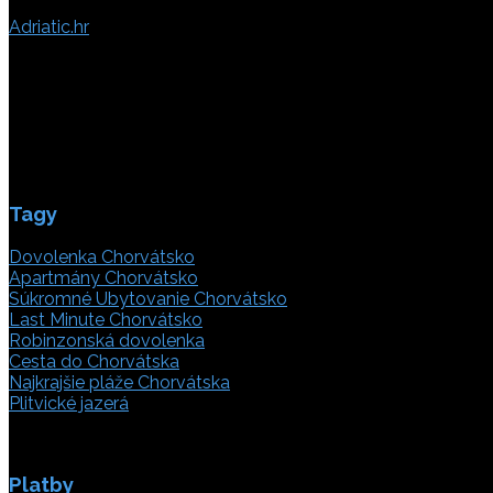
Adriatic.hr
Poljička cesta 26
21000 Split, Chorvátsko
info(@)adriatic.hr
IČ DPH: 16364086764
ID: HR-AB-21-020038491
Tagy
Dovolenka Chorvátsko
Apartmány Chorvátsko
Súkromné Ubytovanie Chorvátsko
Last Minute Chorvátsko
Robinzonská dovolenka
Cesta do Chorvátska
Najkrajšie pláže Chorvátska
Plitvické jazerá
Platby