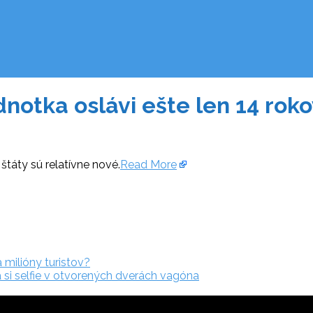
dnotka oslávi ešte len 14 rok
 štáty sú relatívne nové.
Read More
a milióny turistov?
a si selfie v otvorených dverách vagóna