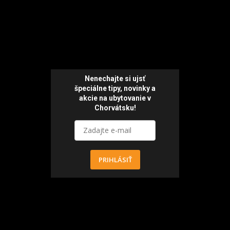
Nenechajte si ujsť
špeciálne tipy,
novinky a
akcie
na ubytovanie v
Chorvátsku!
PRIHLÁSIŤ