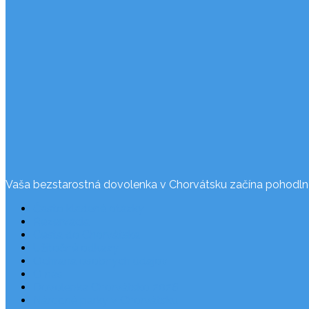
Vaša bezstarostná dovolenka v Chorvátsku začína pohodln
Často kladené otázky
Rezervácia
Cesta do Chorvátska
Užitočné odkazy
Ochrana osobných údajov
O nás
Dovolenka Chorvátsko 2026
Národné parky v Chorvátsku