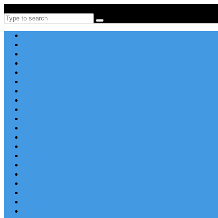
Po-Pi 08:00-16:00, Tel: +385 21 456 456
Search
Apartmány v Chorvátsku
Dovolenka Chorvátsko 2026
Destinácie a letoviská
Chorvátske ostrovy
Last Minute
Rodinná dovolenka
Piesočnaté pláže
Ubytovanie blízko pláže
Lacné ubytovanie
Luxusné vily
Ubytovanie so psom
Objekty s bazénom
Robinzonská dovolenka
Výhľad na more
Zľava dňa
Letecky do Chorvátska
Autobusom do Chorvátska
Najpopulárnejšie apartmány v Chorvátsku
Najkrajšie pláže Chorvátska
Plitvické jazerá