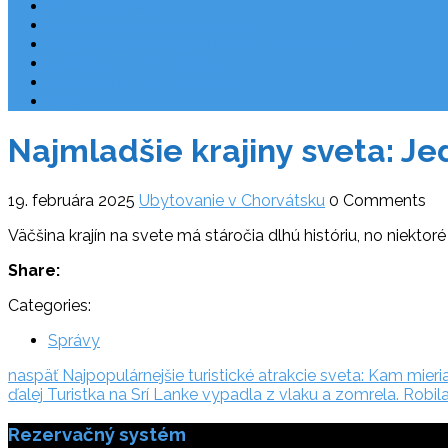
Plitvické jazerá
Najkrajšie pláže Chorvátska
Najpopulárnejšie apartmány v Chorvátsku
Letecky do Chorvátska
Autobusom do Chorvátska
Blog
Najmladšie krajiny sveta: Je
19. februára 2025
Ubytovanie v Chorvátsku
0 Comments
Väčšina krajín na svete má stáročia dlhú históriu, no niektoré
Share:
Categories:
Správy
Navigácia
naspäť:
naspäť
Najpopulárnejšie turistické atrakcie sveta: Kam mieri
ďalej:
ďalej
Turistka na Srí Lanke vypadla z vlaku a zomrela. Robil
v
Rezervačný systém
článku