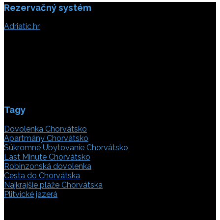
Rezervačný systém
Adriatic.hr
Poljička cesta 26
21000 Split, Chorvátsko
info(@)adriatic.hr
IČ DPH: 16364086764
ID: HR-AB-21-020038491
Tagy
Dovolenka Chorvátsko
Apartmány Chorvátsko
Súkromné Ubytovanie Chorvátsko
Last Minute Chorvátsko
Robinzonská dovolenka
Cesta do Chorvátska
Najkrajšie pláže Chorvátska
Plitvické jazerá