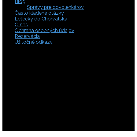
Blog
Správy pre dovolenkárov
Často kladené otázky
Letecky do Chorvátska
O nás
Ochrana osobných údajov
Rezervácia
Užitočné odkazy
Zaistite si svoje miesto pod slnkom a prežite
nezabudnuteľné chvíle, pretože tá pravá dovolenka v
Chorvátsku začína výberom kvalitného zázemia. Bez
ohľadu na to, či preferujete cestu auto, či autobusom
alebo už držíte v ruke letenky do Chorvátska, pripravili sme
pre vás pestrú ponuku zahŕňajúcu apartmány, luxusné vily
v Chorvátsku, autentické súkromné ubytovanie aj pokojnú
robinzonádu. Vyberte si ubytovanie priamo pri mori,
objavte najkrajšie pláže vrátane tých piesočnatých, ktoré
sú perfektnou voľbou pre dovolenku s deťmi a cestou sa
nezabudnite zastaviť obdivovať Plitvické jazerá. S našimi
last minute akciami sa presvedčíte, že toto môže byť vaša
najlacnejšia dovolenka v Chorvátsku. Tak neváhajte a
rezervujte si pobyt u nás ešte dnes!