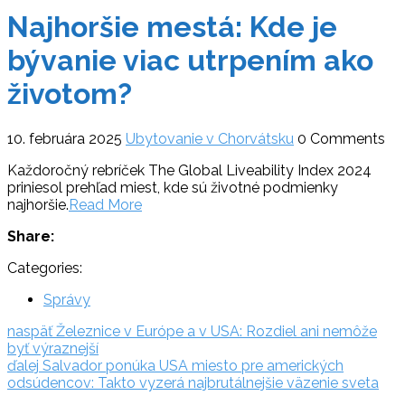
Najhoršie mestá: Kde je
bývanie viac utrpením ako
životom?
10. februára 2025
Ubytovanie v Chorvátsku
0 Comments
Každoročný rebríček The Global Liveability Index 2024
priniesol prehľad miest, kde sú životné podmienky
najhoršie.
Read More
Share:
Categories:
Správy
Navigácia
naspäť:
naspäť
Železnice v Európe a v USA: Rozdiel ani nemôže
byť výraznejší
v
ďalej:
ďalej
Salvador ponúka USA miesto pre amerických
článku
odsúdencov: Takto vyzerá najbrutálnejšie väzenie sveta