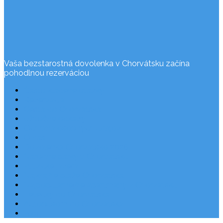
Vaša bezstarostná dovolenka v Chorvátsku začína
pohodlnou rezerváciou
Často kladené otázky
Rezervácia
Cesta do Chorvátska
Užitočné odkazy
Ochrana osobných údajov
O nás
Dovolenka Chorvátsko 2026
Národné parky v Chorvátsku
Plitvické jazerá
Najkrajšie pláže Chorvátska
Najpopulárnejšie apartmány v Chorvátsku
Letecky do Chorvátska
Autobusom do Chorvátska
Blog