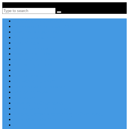
Po-Pi 08:00-16:00, Tel: +385 21 456 456
Search
Apartmány v Chorvátsku
Dovolenka Chorvátsko 2026
Destinácie a letoviská
Chorvátske ostrovy
Last Minute
Rodinná dovolenka
Piesočnaté pláže
Ubytovanie blízko pláže
Lacné ubytovanie
Luxusné vily
Ubytovanie so psom
Objekty s bazénom
Robinzonská dovolenka
Výhľad na more
Zľava dňa
Letecky do Chorvátska
Autobusom do Chorvátska
Najpopulárnejšie apartmány v Chorvátsku
Najkrajšie pláže Chorvátska
Plitvické jazerá