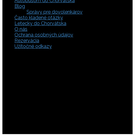
Autobusom do Chorvátska
Blog
Správy pre dovolenkárov
Často kladené otázky
Letecky do Chorvátska
O nás
Ochrana osobných údajov
Rezervácia
Užitočné odkazy
Zaistite si svoje miesto pod slnkom a prežite
nezabudnuteľné chvíle, pretože tá pravá dovolenka v
Chorvátsku začína výberom kvalitného zázemia. Bez
ohľadu na to, či preferujete cestu auto, či autobusom
alebo už držíte v ruke letenky do Chorvátska, pripravili sme
pre vás pestrú ponuku zahŕňajúcu apartmány, luxusné vily
v Chorvátsku, autentické súkromné ubytovanie aj pokojnú
robinzonádu. Vyberte si ubytovanie priamo pri mori,
objavte najkrajšie pláže vrátane tých piesočnatých, ktoré
sú perfektnou voľbou pre dovolenku s deťmi a cestou sa
nezabudnite zastaviť obdivovať Plitvické jazerá. S našimi
last minute akciami sa presvedčíte, že toto môže byť vaša
najlacnejšia dovolenka v Chorvátsku. Tak neváhajte a
rezervujte si pobyt u nás ešte dnes!