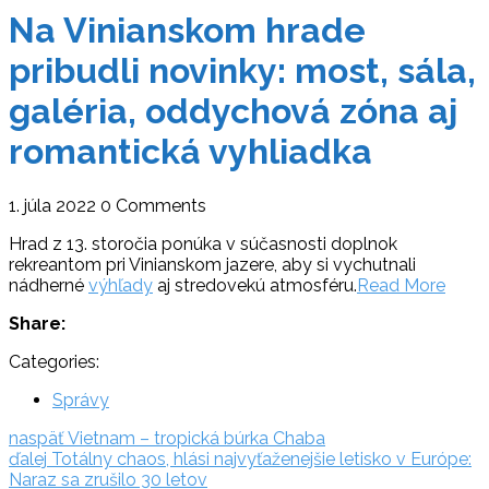
Na Vinianskom hrade
pribudli novinky: most, sála,
galéria, oddychová zóna aj
romantická vyhliadka
1. júla 2022
0 Comments
Hrad z 13. storočia ponúka v súčasnosti doplnok
rekreantom pri Vinianskom jazere, aby si vychutnali
nádherné
výhľady
aj stredovekú atmosféru.
Read More
Share:
Categories:
Správy
Navigácia
naspäť:
naspäť
Vietnam – tropická búrka Chaba
ďalej:
ďalej
Totálny chaos, hlási najvyťaženejšie letisko v Európe:
v
Naraz sa zrušilo 30 letov