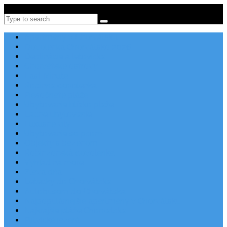
Po-Pi 08:00-16:00, Tel: +385 21 456 456
Search
Apartmány v Chorvátsku
Dovolenka Chorvátsko 2026
Destinácie a letoviská
Chorvátske ostrovy
Last Minute
Rodinná dovolenka
Piesočnaté pláže
Ubytovanie blízko pláže
Lacné ubytovanie
Luxusné vily
Ubytovanie so psom
Objekty s bazénom
Robinzonská dovolenka
Výhľad na more
Zľava dňa
Letecky do Chorvátska
Autobusom do Chorvátska
Najpopulárnejšie apartmány v Chorvátsku
Najkrajšie pláže Chorvátska
Plitvické jazerá