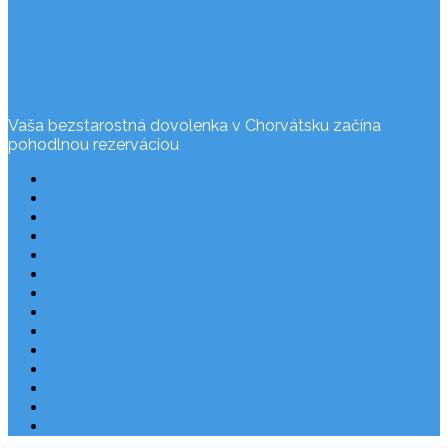
Vaša bezstarostná dovolenka v Chorvátsku začína
pohodlnou rezerváciou
Často kladené otázky
Rezervácia
Cesta do Chorvátska
Užitočné odkazy
Ochrana osobných údajov
O nás
Dovolenka Chorvátsko 2026
Národné parky v Chorvátsku
Plitvické jazerá
Najkrajšie pláže Chorvátska
Najpopulárnejšie apartmány v Chorvátsku
Letecky do Chorvátska
Autobusom do Chorvátska
Blog