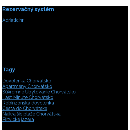
článku
Rezervačný systém
Adriatic.hr
Poljička cesta 26
21000 Split, Chorvátsko
info(@)adriatic.hr
IČ DPH: 16364086764
ID: HR-AB-21-020038491
Tagy
Dovolenka Chorvátsko
Apartmány Chorvátsko
Súkromné Ubytovanie Chorvátsko
Last Minute Chorvátsko
Robinzonská dovolenka
Cesta do Chorvátska
Najkrajšie pláže Chorvátska
Plitvické jazerá