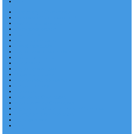
Blog
Apartmány v Chorvátsku
Dovolenka Chorvátsko 2026
Destinácie a letoviská
Chorvátske ostrovy
Last Minute
Rodinná dovolenka
Piesočnaté pláže
Ubytovanie blízko pláže
Lacné ubytovanie
Luxusné vily
Ubytovanie so psom
Objekty s bazénom
Robinzonská dovolenka
Výhľad na more
Zľava dňa
Letecky do Chorvátska
Autobusom do Chorvátska
Najpopulárnejšie apartmány v Chorvátsku
Najkrajšie pláže Chorvátska
Plitvické jazerá
Blog