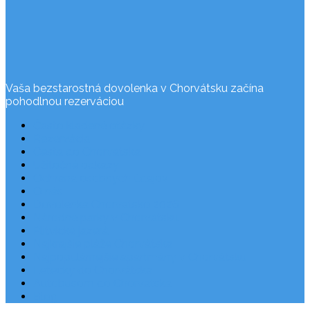
Vaša bezstarostná dovolenka v Chorvátsku začína
pohodlnou rezerváciou
Často kladené otázky
Rezervácia
Cesta do Chorvátska
Užitočné odkazy
Ochrana osobných údajov
O nás
Dovolenka Chorvátsko 2026
Národné parky v Chorvátsku
Plitvické jazerá
Najkrajšie pláže Chorvátska
Najpopulárnejšie apartmány v Chorvátsku
Letecky do Chorvátska
Autobusom do Chorvátska
Blog