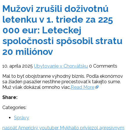
Mužovi zrušili doživotnú
letenku v 1. triede za 225
000 eur: Leteckej
spoločnosti spôsobil stratu
20 miliónov
10. apríla 2025
Ubytovanie v Chorvátsku
0 Comments
Mal to byť obojstranne výhodný biznis. Podľa ekonómov
sa žiaden pasažier nestihne precestovať k takejto sume.
Muž však dokázal omnoho viac.
Read More
Share:
Categories:
Správy
Navigácia
naspäť:
naspäť
Americký youtuber Mykhailo priviezol agresívnym