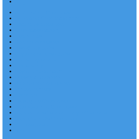
Blog
Apartmány v Chorvátsku
Dovolenka Chorvátsko 2026
Destinácie a letoviská
Chorvátske ostrovy
Last Minute
Rodinná dovolenka
Piesočnaté pláže
Ubytovanie blízko pláže
Lacné ubytovanie
Luxusné vily
Ubytovanie so psom
Objekty s bazénom
Robinzonská dovolenka
Výhľad na more
Zľava dňa
Letecky do Chorvátska
Autobusom do Chorvátska
Najpopulárnejšie apartmány v Chorvátsku
Najkrajšie pláže Chorvátska
Plitvické jazerá
Blog