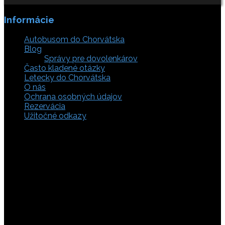
Informácie
Autobusom do Chorvátska
Blog
Správy pre dovolenkárov
Často kladené otázky
Letecky do Chorvátska
O nás
Ochrana osobných údajov
Rezervácia
Užitočné odkazy
Zaistite si svoje miesto pod slnkom a prežite
nezabudnuteľné chvíle, pretože tá pravá dovolenka v
Chorvátsku začína výberom kvalitného zázemia. Bez
ohľadu na to, či preferujete cestu auto, či autobusom
alebo už držíte v ruke letenky do Chorvátska, pripravili sme
pre vás pestrú ponuku zahŕňajúcu apartmány, luxusné vily
v Chorvátsku, autentické súkromné ubytovanie aj pokojnú
robinzonádu. Vyberte si ubytovanie priamo pri mori,
objavte najkrajšie pláže vrátane tých piesočnatých, ktoré
sú perfektnou voľbou pre dovolenku s deťmi a cestou sa