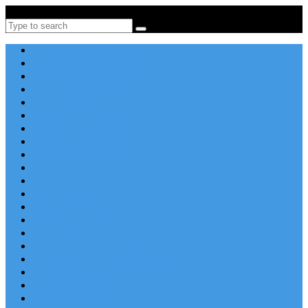
Po-Pi 08:00-16:00, Tel: +385 21 456 456
Search
Apartmány v Chorvátsku
Dovolenka Chorvátsko 2026
Destinácie a letoviská
Chorvátske ostrovy
Last Minute
Rodinná dovolenka
Piesočnaté pláže
Ubytovanie blízko pláže
Lacné ubytovanie
Luxusné vily
Ubytovanie so psom
Objekty s bazénom
Robinzonská dovolenka
Výhľad na more
Zľava dňa
Letecky do Chorvátska
Autobusom do Chorvátska
Najpopulárnejšie apartmány v Chorvátsku
Najkrajšie pláže Chorvátska
Plitvické jazerá