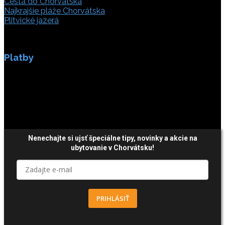
Cesta do Chorvátska
Najkrajšie pláže Chorvátska
Plitvické jazerá
Platby
Platby sú zabezpečené SSL enkripciou.
Nenechajte si ujsť špeciálne tipy,
novinky a akcie
na
ubytovanie v Chorvátsku!
PRIHLÁSIŤ