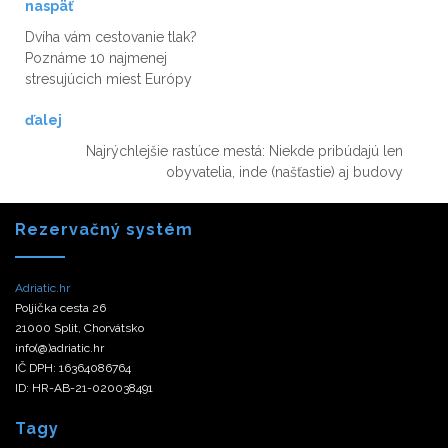
naspäť
Dvíha vám cestovanie tlak?
Poznáme 10 najmenej
stresujúcich miest Európy
ďalej
Najrýchlejšie rastúce mestá: Niekde pribúdajú len
obyvatelia, inde (našťastie) aj budovy
Rezervačný systém
Adriatic.hr
Poljička cesta 26
21000 Split, Chorvátsko
info(@)adriatic.hr
IČ DPH: 16364086764
ID: HR-AB-21-020038491
Tagy