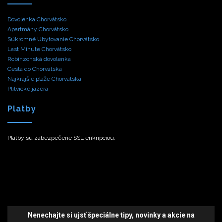
Dovolenka Chorvátsko
Apartmány Chorvátsko
Súkromné Ubytovanie Chorvátsko
Last Minute Chorvátsko
Robinzonská dovolenka
Cesta do Chorvátska
Najkrajšie pláže Chorvátska
Plitvické jazerá
Platby
Platby sú zabezpečené SSL enkripciou.
Nenechajte si ujsť špeciálne tipy,
novinky a akcie
na