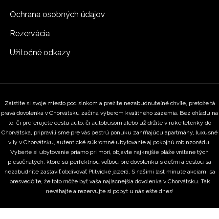
Ochrana osobných údajov
Rezervácia
Užitočné odkazy
Zaistite si svoje miesto pod slnkom a prežite nezabudnuteľné chvíle, pretože tá
pravá dovolenka v Chorvátsku začína výberom kvalitného zázemia. Bez ohľadu na
to, či preferujete cestu auto, či autobusom alebo už držíte v ruke letenky do
Chorvátska, pripravili sme pre vás pestrú ponuku zahŕňajúcu apartmány, luxusné
vily v Chorvátsku, autentické súkromné ubytovanie aj pokojnú robinzonádu.
Vyberte si ubytovanie priamo pri mori, objavte najkrajšie pláže vrátane tých
piesočnatých, ktoré sú perfektnou voľbou pre dovolenku s deťmi a cestou sa
nezabudnite zastaviť obdivovať Plitvické jazerá. S našimi last minute akciami sa
presvedčíte, že toto môže byť vaša najlacnejšia dovolenka v Chorvátsku. Tak
neváhajte a rezervujte si pobyt u nás ešte dnes!