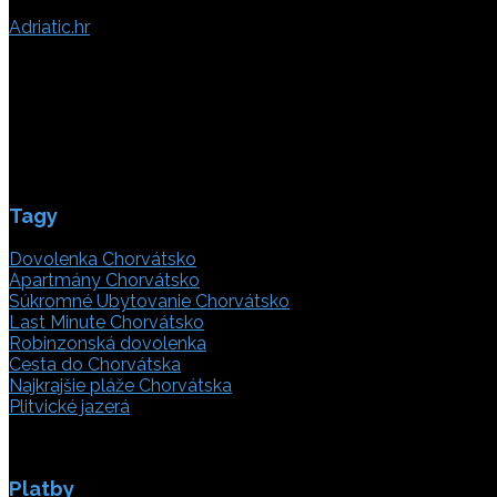
Adriatic.hr
Poljička cesta 26
21000 Split, Chorvátsko
info(@)adriatic.hr
IČ DPH: 16364086764
ID: HR-AB-21-020038491
Tagy
Dovolenka Chorvátsko
Apartmány Chorvátsko
Súkromné Ubytovanie Chorvátsko
Last Minute Chorvátsko
Robinzonská dovolenka
Cesta do Chorvátska
Najkrajšie pláže Chorvátska
Plitvické jazerá
Platby