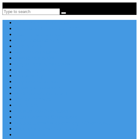
Po-Pi 08:00-16:00, Tel: +385 21 456 456
Search
Apartmány v Chorvátsku
Dovolenka Chorvátsko 2026
Destinácie a letoviská
Chorvátske ostrovy
Last Minute
Rodinná dovolenka
Piesočnaté pláže
Ubytovanie blízko pláže
Lacné ubytovanie
Luxusné vily
Ubytovanie so psom
Objekty s bazénom
Robinzonská dovolenka
Výhľad na more
Zľava dňa
Letecky do Chorvátska
Autobusom do Chorvátska
Najpopulárnejšie apartmány v Chorvátsku
Najkrajšie pláže Chorvátska
Plitvické jazerá