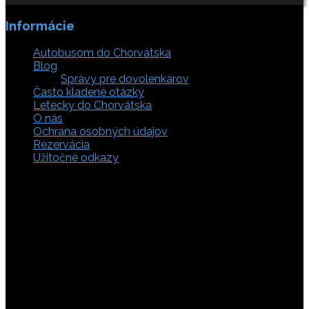
Informácie
Autobusom do Chorvátska
Blog
Správy pre dovolenkárov
Často kladené otázky
Letecky do Chorvátska
O nás
Ochrana osobných údajov
Rezervácia
Užitočné odkazy
Zaistite si svoje miesto pod slnkom a prežite
nezabudnuteľné chvíle, pretože tá pravá dovolenka v
Chorvátsku začína výberom kvalitného zázemia. Bez
ohľadu na to, či preferujete cestu auto, či autobusom
alebo už držíte v ruke letenky do Chorvátska, pripravili sme
pre vás pestrú ponuku zahŕňajúcu apartmány, luxusné vily
v Chorvátsku, autentické súkromné ubytovanie aj pokojnú
robinzonádu. Vyberte si ubytovanie priamo pri mori,
objavte najkrajšie pláže vrátane tých piesočnatých, ktoré
sú perfektnou voľbou pre dovolenku s deťmi a cestou sa