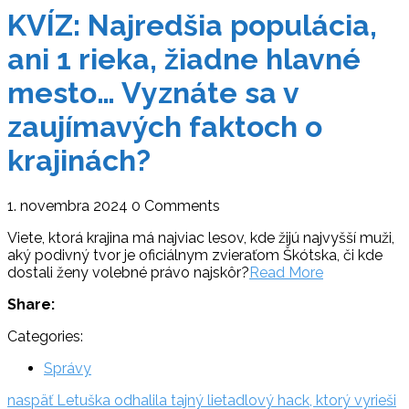
KVÍZ: Najredšia populácia,
ani 1 rieka, žiadne hlavné
mesto… Vyznáte sa v
zaujímavých faktoch o
krajinách?
1. novembra 2024
0 Comments
Viete, ktorá krajina má najviac lesov, kde žijú najvyšší muži,
aký podivný tvor je oficiálnym zvieraťom Škótska, či kde
dostali ženy volebné právo najskôr?
Read More
Share:
Categories:
Správy
Navigácia
naspäť:
naspäť
Letuška odhalila tajný lietadlový hack, ktorý vyrieši