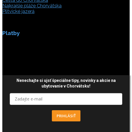
Cesta do Chorvátska
Najkrajšie pláže Chorvátska
Plitvické jazerá
Platby
Platby sú zabezpečené SSL enkripciou.
Nenechajte si ujsť špeciálne tipy,
novinky a akcie
na
ubytovanie v Chorvátsku!
PRIHLÁSIŤ