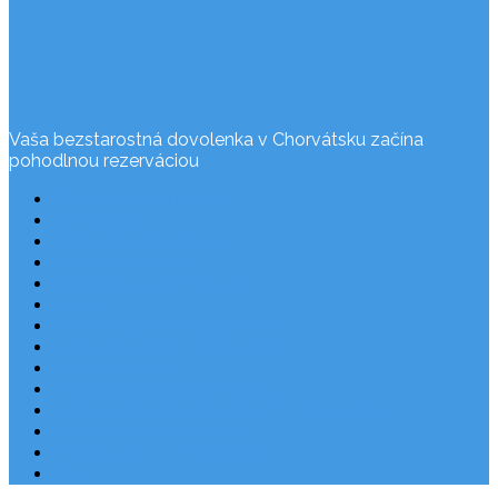
Vaša bezstarostná dovolenka v Chorvátsku začína
pohodlnou rezerváciou
Často kladené otázky
Rezervácia
Cesta do Chorvátska
Užitočné odkazy
Ochrana osobných údajov
O nás
Dovolenka Chorvátsko 2026
Národné parky v Chorvátsku
Plitvické jazerá
Najkrajšie pláže Chorvátska
Najpopulárnejšie apartmány v Chorvátsku
Letecky do Chorvátska
Autobusom do Chorvátska
Blog