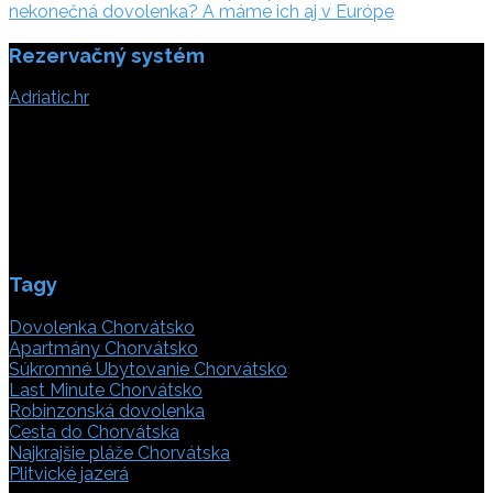
článku
nekonečná dovolenka? A máme ich aj v Európe
Rezervačný systém
Adriatic.hr
Poljička cesta 26
21000 Split, Chorvátsko
info(@)adriatic.hr
IČ DPH: 16364086764
ID: HR-AB-21-020038491
Tagy
Dovolenka Chorvátsko
Apartmány Chorvátsko
Súkromné Ubytovanie Chorvátsko
Last Minute Chorvátsko
Robinzonská dovolenka
Cesta do Chorvátska
Najkrajšie pláže Chorvátska
Plitvické jazerá