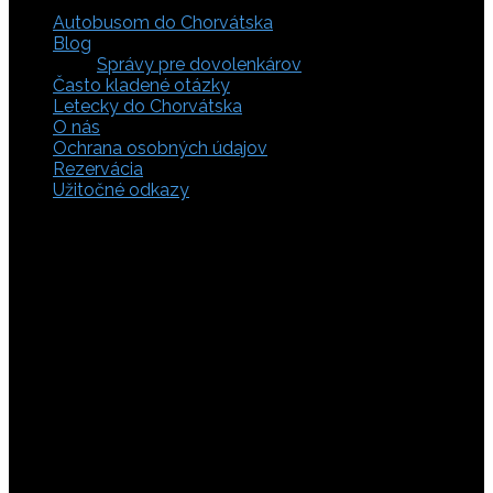
Autobusom do Chorvátska
Blog
Správy pre dovolenkárov
Často kladené otázky
Letecky do Chorvátska
O nás
Ochrana osobných údajov
Rezervácia
Užitočné odkazy
Zaistite si svoje miesto pod slnkom a prežite
nezabudnuteľné chvíle, pretože tá pravá dovolenka v
Chorvátsku začína výberom kvalitného zázemia. Bez
ohľadu na to, či preferujete cestu auto, či autobusom
alebo už držíte v ruke letenky do Chorvátska, pripravili sme
pre vás pestrú ponuku zahŕňajúcu apartmány, luxusné vily
v Chorvátsku, autentické súkromné ubytovanie aj pokojnú
robinzonádu. Vyberte si ubytovanie priamo pri mori,
objavte najkrajšie pláže vrátane tých piesočnatých, ktoré
sú perfektnou voľbou pre dovolenku s deťmi a cestou sa
nezabudnite zastaviť obdivovať Plitvické jazerá. S našimi
last minute akciami sa presvedčíte, že toto môže byť vaša
najlacnejšia dovolenka v Chorvátsku. Tak neváhajte a