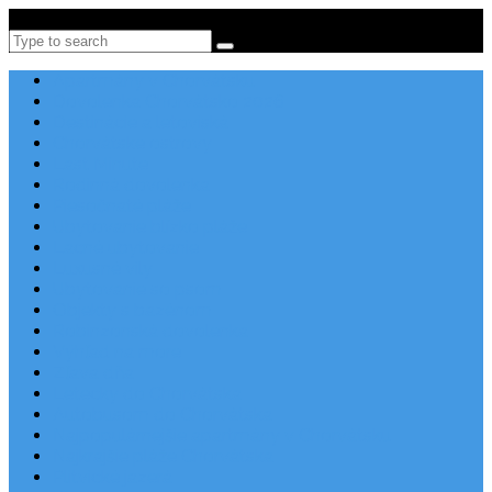
Po-Pi 08:00-16:00, Tel: +385 21 456 456
Search
Apartmány v Chorvátsku
Dovolenka Chorvátsko 2026
Destinácie a letoviská
Chorvátske ostrovy
Last Minute
Rodinná dovolenka
Piesočnaté pláže
Ubytovanie blízko pláže
Lacné ubytovanie
Luxusné vily
Ubytovanie so psom
Objekty s bazénom
Robinzonská dovolenka
Výhľad na more
Zľava dňa
Letecky do Chorvátska
Autobusom do Chorvátska
Najpopulárnejšie apartmány v Chorvátsku
Najkrajšie pláže Chorvátska
Plitvické jazerá