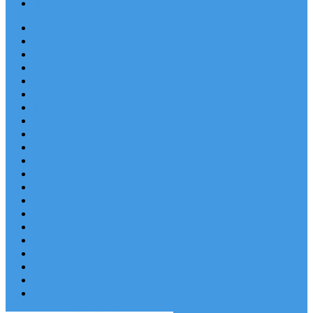
Blog
Apartmány v Chorvátsku
Dovolenka Chorvátsko 2026
Destinácie a letoviská
Chorvátske ostrovy
Last Minute
Rodinná dovolenka
Piesočnaté pláže
Ubytovanie blízko pláže
Lacné ubytovanie
Luxusné vily
Ubytovanie so psom
Objekty s bazénom
Robinzonská dovolenka
Výhľad na more
Zľava dňa
Letecky do Chorvátska
Autobusom do Chorvátska
Najpopulárnejšie apartmány v Chorvátsku
Najkrajšie pláže Chorvátska
Plitvické jazerá
Blog