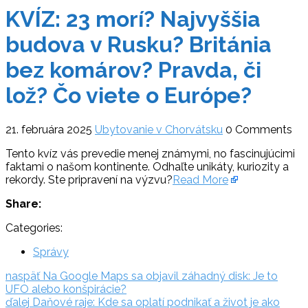
KVÍZ: 23 morí? Najvyššia
budova v Rusku? Británia
bez komárov? Pravda, či
lož? Čo viete o Európe?
21. februára 2025
Ubytovanie v Chorvátsku
0 Comments
Tento kvíz vás prevedie menej známymi, no fascinujúcimi
faktami o našom kontinente. Odhaľte unikáty, kuriozity a
rekordy. Ste pripravení na výzvu?
Read More
Share:
Categories:
Správy
Navigácia
naspäť:
naspäť
Na Google Maps sa objavil záhadný disk: Je to
UFO alebo konšpirácie?
v
ďalej:
ďalej
Daňové raje: Kde sa oplatí podnikať a život je ako