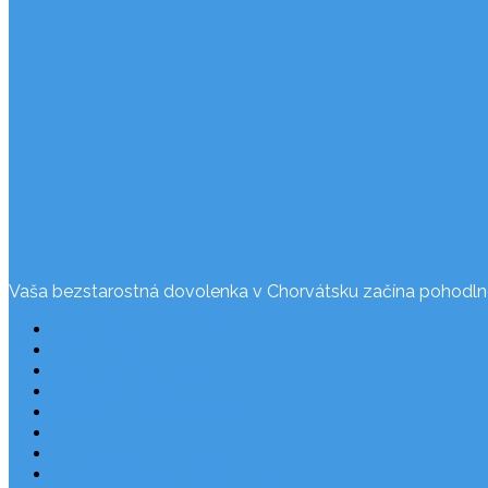
Vaša bezstarostná dovolenka v Chorvátsku začína pohodln
Často kladené otázky
Rezervácia
Cesta do Chorvátska
Užitočné odkazy
Ochrana osobných údajov
O nás
Dovolenka Chorvátsko 2026
Národné parky v Chorvátsku