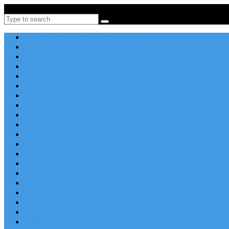
Po-Pi 08:00-16:00, Tel: +385 21 456 456
Search
Apartmány v Chorvátsku
Dovolenka Chorvátsko 2026
Destinácie a letoviská
Chorvátske ostrovy
Last Minute
Rodinná dovolenka
Piesočnaté pláže
Ubytovanie blízko pláže
Lacné ubytovanie
Luxusné vily
Ubytovanie so psom
Objekty s bazénom
Robinzonská dovolenka
Výhľad na more
Zľava dňa
Letecky do Chorvátska
Autobusom do Chorvátska
Najpopulárnejšie apartmány v Chorvátsku
Najkrajšie pláže Chorvátska
Plitvické jazerá