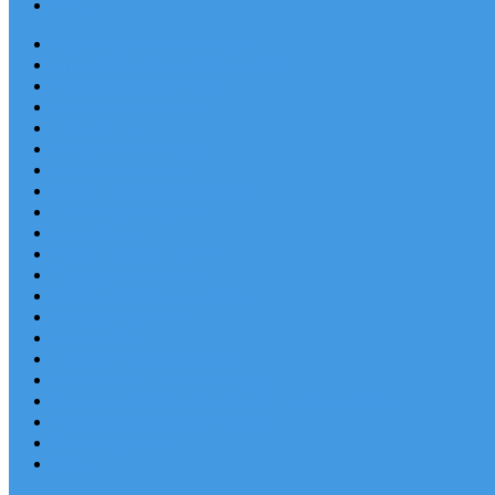
Blog
Apartmány v Chorvátsku
Dovolenka Chorvátsko 2026
Destinácie a letoviská
Chorvátske ostrovy
Last Minute
Rodinná dovolenka
Piesočnaté pláže
Ubytovanie blízko pláže
Lacné ubytovanie
Luxusné vily
Ubytovanie so psom
Objekty s bazénom
Robinzonská dovolenka
Výhľad na more
Zľava dňa
Letecky do Chorvátska
Autobusom do Chorvátska
Najpopulárnejšie apartmány v Chorvátsku
Najkrajšie pláže Chorvátska
Plitvické jazerá
Blog