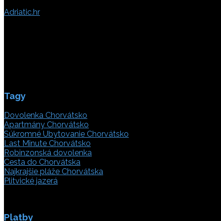
Adriatic.hr
Poljička cesta 26
21000 Split, Chorvátsko
info(@)adriatic.hr
IČ DPH: 16364086764
ID: HR-AB-21-020038491
Tagy
Dovolenka Chorvátsko
Apartmány Chorvátsko
Súkromné Ubytovanie Chorvátsko
Last Minute Chorvátsko
Robinzonská dovolenka
Cesta do Chorvátska
Najkrajšie pláže Chorvátska
Plitvické jazerá
Platby