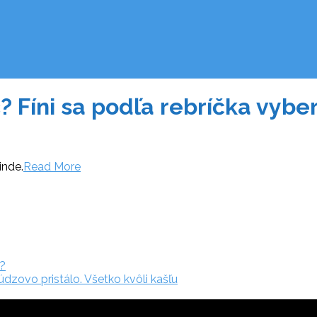
? Fíni sa podľa rebríčka vybe
inde.
Read More
h?
dzovo pristálo. Všetko kvôli kašľu