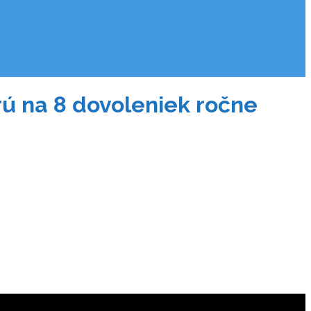
rú na 8 dovoleniek ročne