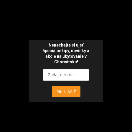
Nenechajte si ujsť
špeciálne tipy,
novinky a
akcie
na ubytovanie v
Chorvátsku!
PRIHLÁSIŤ