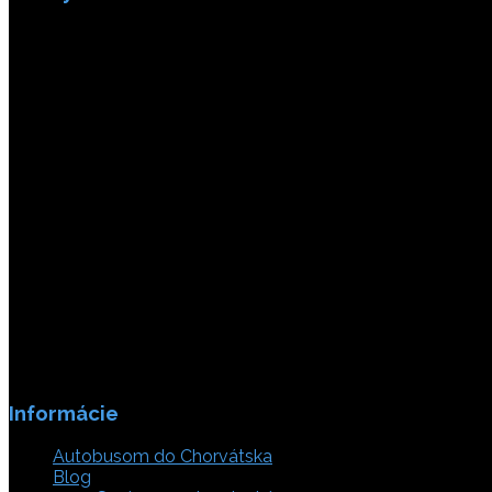
Platby sú zabezpečené SSL enkripciou.
Informácie
Autobusom do Chorvátska
Blog