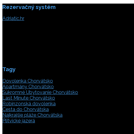
Rezervačný systém
článku
Adriatic.hr
Poljička cesta 26
21000 Split, Chorvátsko
info(@)adriatic.hr
IČ DPH: 16364086764
ID: HR-AB-21-020038491
Tagy
Dovolenka Chorvátsko
Apartmány Chorvátsko
Súkromné Ubytovanie Chorvátsko
Last Minute Chorvátsko
Robinzonská dovolenka
Cesta do Chorvátska
Najkrajšie pláže Chorvátska
Plitvické jazerá