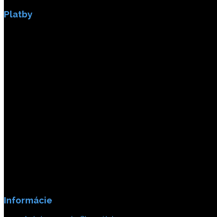
Platby
Platby sú zabezpečené SSL enkripciou.
Informácie