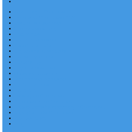
Blog
Apartmány v Chorvátsku
Dovolenka Chorvátsko 2026
Destinácie a letoviská
Chorvátske ostrovy
Last Minute
Rodinná dovolenka
Piesočnaté pláže
Ubytovanie blízko pláže
Lacné ubytovanie
Luxusné vily
Ubytovanie so psom
Objekty s bazénom
Robinzonská dovolenka
Výhľad na more
Zľava dňa
Letecky do Chorvátska
Autobusom do Chorvátska
Najpopulárnejšie apartmány v Chorvátsku
Najkrajšie pláže Chorvátska
Plitvické jazerá
Blog