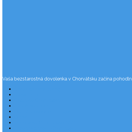
Vaša bezstarostná dovolenka v Chorvátsku začína pohodln
Často kladené otázky
Rezervácia
Cesta do Chorvátska
Užitočné odkazy
Ochrana osobných údajov
O nás
Dovolenka Chorvátsko 2026
Národné parky v Chorvátsku