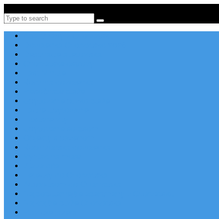
Po-Pi 08:00-16:00, Tel: +385 21 456 456
Search
Apartmány v Chorvátsku
Dovolenka Chorvátsko 2026
Destinácie a letoviská
Chorvátske ostrovy
Last Minute
Rodinná dovolenka
Piesočnaté pláže
Ubytovanie blízko pláže
Lacné ubytovanie
Luxusné vily
Ubytovanie so psom
Objekty s bazénom
Robinzonská dovolenka
Výhľad na more
Zľava dňa
Letecky do Chorvátska
Autobusom do Chorvátska
Najpopulárnejšie apartmány v Chorvátsku
Najkrajšie pláže Chorvátska
Plitvické jazerá