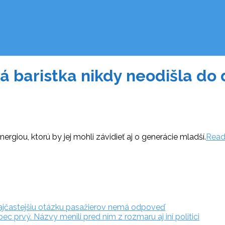
á baristka nikdy neodišla do 
ergiou, ktorú by jej mohli závidieť aj o generácie mladší.
Read
a najčastejšiu otázku pasažierov nemá odpoveď
 prvý. Názvy menili pred ním z rozmaru aj iní politici