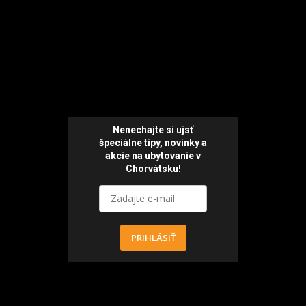
Nenechajte si ujsť
špeciálne tipy,
novinky a
akcie
na ubytovanie v
Chorvátsku!
PRIHLÁSIŤ