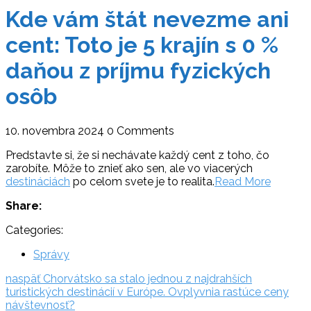
Kde vám štát nevezme ani
cent: Toto je 5 krajín s 0 %
daňou z príjmu fyzických
osôb
10. novembra 2024
0 Comments
Predstavte si, že si nechávate každý cent z toho, čo
zarobíte. Môže to znieť ako sen, ale vo viacerých
destináciách
po celom svete je to realita.
Read More
Share:
Categories:
Správy
Navigácia
naspäť:
naspäť
Chorvátsko sa stalo jednou z najdrahších
turistických destinácií v Európe. Ovplyvnia rastúce ceny
v
návštevnosť?