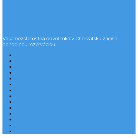
Vaša bezstarostná dovolenka v Chorvátsku začína
pohodlnou rezerváciou
Často kladené otázky
Rezervácia
Cesta do Chorvátska
Užitočné odkazy
Ochrana osobných údajov
O nás
Dovolenka Chorvátsko 2026
Národné parky v Chorvátsku
Plitvické jazerá
Najkrajšie pláže Chorvátska
Najpopulárnejšie apartmány v Chorvátsku
Letecky do Chorvátska
Autobusom do Chorvátska
Blog