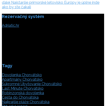
ďalej:
článku
ďalej
Najstaršie prímorské letovisko Európy je úplne inde
ako by ste čakali
Rezervačný systém
Adriatic.hr
Poljička cesta 26
21000 Split, Chorvátsko
info(@)adriatic.hr
IČ DPH: 16364086764
ID: HR-AB-21-020038491
Tagy
Dovolenka Chorvátsko
Apartmány Chorvátsko
Súkromné Ubytovanie Chorvátsko
Last Minute Chorvátsko
Robinzonská dovolenka
Cesta do Chorvátska
Najkrajšie pláže Chorvátska