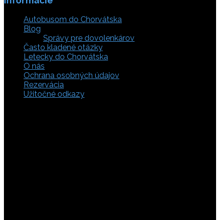
Autobusom do Chorvátska
Blog
Správy pre dovolenkárov
Často kladené otázky
Letecky do Chorvátska
O nás
Ochrana osobných údajov
Rezervácia
Užitočné odkazy
Zaistite si svoje miesto pod slnkom a prežite
nezabudnuteľné chvíle, pretože tá pravá dovolenka v
Chorvátsku začína výberom kvalitného zázemia. Bez
ohľadu na to, či preferujete cestu auto, či autobusom
alebo už držíte v ruke letenky do Chorvátska, pripravili sme
pre vás pestrú ponuku zahŕňajúcu apartmány, luxusné vily
v Chorvátsku, autentické súkromné ubytovanie aj pokojnú
robinzonádu. Vyberte si ubytovanie priamo pri mori,
objavte najkrajšie pláže vrátane tých piesočnatých, ktoré
sú perfektnou voľbou pre dovolenku s deťmi a cestou sa
nezabudnite zastaviť obdivovať Plitvické jazerá. S našimi
last minute akciami sa presvedčíte, že toto môže byť vaša