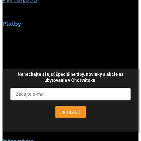
Plitvické jazerá
Platby
Platby sú zabezpečené SSL enkripciou.
Nenechajte si ujsť špeciálne tipy,
novinky a akcie
na
ubytovanie v Chorvátsku!
PRIHLÁSIŤ
Informácie