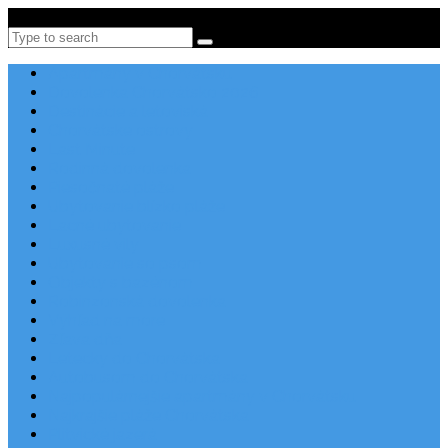
Po-Pi 08:00-16:00, Tel: +385 21 456 456
Search
Apartmány v Chorvátsku
Dovolenka Chorvátsko 2026
Destinácie a letoviská
Chorvátske ostrovy
Last Minute
Rodinná dovolenka
Piesočnaté pláže
Ubytovanie blízko pláže
Lacné ubytovanie
Luxusné vily
Ubytovanie so psom
Objekty s bazénom
Robinzonská dovolenka
Výhľad na more
Zľava dňa
Letecky do Chorvátska
Autobusom do Chorvátska
Najpopulárnejšie apartmány v Chorvátsku
Najkrajšie pláže Chorvátska
Plitvické jazerá