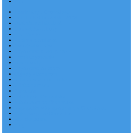
Blog
Apartmány v Chorvátsku
Dovolenka Chorvátsko 2026
Destinácie a letoviská
Chorvátske ostrovy
Last Minute
Rodinná dovolenka
Piesočnaté pláže
Ubytovanie blízko pláže
Lacné ubytovanie
Luxusné vily
Ubytovanie so psom
Objekty s bazénom
Robinzonská dovolenka
Výhľad na more
Zľava dňa
Letecky do Chorvátska
Autobusom do Chorvátska
Najpopulárnejšie apartmány v Chorvátsku
Najkrajšie pláže Chorvátska
Plitvické jazerá
Blog