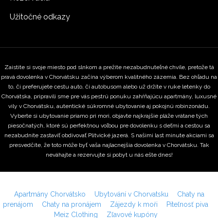
Užitočné odkazy
Zaistite si svoje miesto pod slnkom a prežite nezabudnuteľné chvíle, pretože tá
pravá dovolenka v Chorvátsku začína výberom kvalitného zázemia. Bez ohľadu na
to, či preferujete cestu auto, či autobusom alebo už držíte v ruke letenky do
Chorvátska, pripravili sme pre vás pestrú ponuku zahŕňajúcu apartmány, luxusné
vily v Chorvátsku, autentické súkromné ubytovanie aj pokojnú robinzonádu.
Vyberte si ubytovanie priamo pri mori, objavte najkrajšie pláže vrátane tých
piesočnatých, ktoré sú perfektnou voľbou pre dovolenku s deťmi a cestou sa
nezabudnite zastaviť obdivovať Plitvické jazerá. S našimi last minute akciami sa
presvedčíte, že toto môže byť vaša najlacnejšia dovolenka v Chorvátsku. Tak
neváhajte a rezervujte si pobyt u nás ešte dnes!
Apartmány Chorvátsko
Ubytování v Chorvatsku
Chaty na
prenájom
Chaty na pronájem
Zájezdy k moři
Piteľnosť piva
Meiz Clothing
Zľavové kupóny