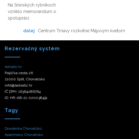
Na Sninských rybníkoch
vzniklo memorandum o
spolupráci
ďalej
Centrum Trnavy rozkvitne Májovým kvetom
Rezervačný systém
Adriatic.hr
Poljička cesta 26
21000 Split, Chorvátsko
info(@)adriatic.hr
IČ DPH: 16364086764
ID: HR-AB-21-020038491
Tagy
Dovolenka Chorvátsko
Apartmány Chorvátsko