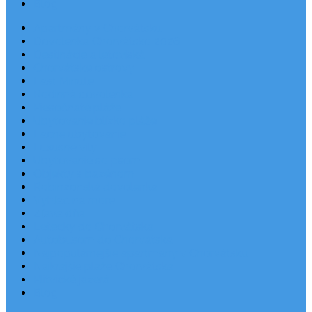
Blog
Apartmány v Chorvátsku
Dovolenka Chorvátsko 2026
Destinácie a letoviská
Chorvátske ostrovy
Last Minute
Rodinná dovolenka
Piesočnaté pláže
Ubytovanie blízko pláže
Lacné ubytovanie
Luxusné vily
Ubytovanie so psom
Objekty s bazénom
Robinzonská dovolenka
Výhľad na more
Zľava dňa
Letecky do Chorvátska
Autobusom do Chorvátska
Najpopulárnejšie apartmány v Chorvátsku
Najkrajšie pláže Chorvátska
Plitvické jazerá
Blog