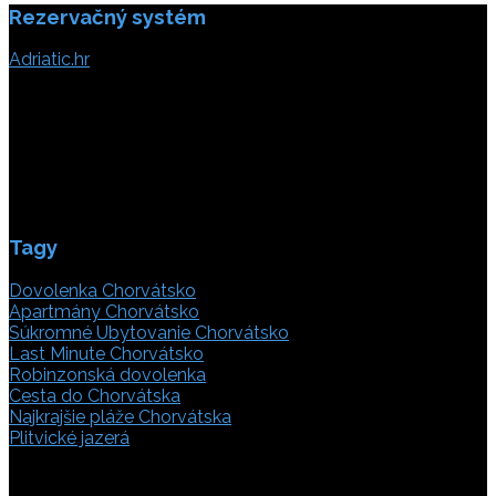
Rezervačný systém
Adriatic.hr
Poljička cesta 26
21000 Split, Chorvátsko
info(@)adriatic.hr
IČ DPH: 16364086764
ID: HR-AB-21-020038491
Tagy
Dovolenka Chorvátsko
Apartmány Chorvátsko
Súkromné Ubytovanie Chorvátsko
Last Minute Chorvátsko
Robinzonská dovolenka
Cesta do Chorvátska
Najkrajšie pláže Chorvátska
Plitvické jazerá