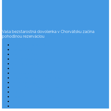
Vaša bezstarostná dovolenka v Chorvátsku začína
pohodlnou rezerváciou
Často kladené otázky
Rezervácia
Cesta do Chorvátska
Užitočné odkazy
Ochrana osobných údajov
O nás
Dovolenka Chorvátsko 2026
Národné parky v Chorvátsku
Plitvické jazerá
Najkrajšie pláže Chorvátska
Najpopulárnejšie apartmány v Chorvátsku
Letecky do Chorvátska
Autobusom do Chorvátska
Blog