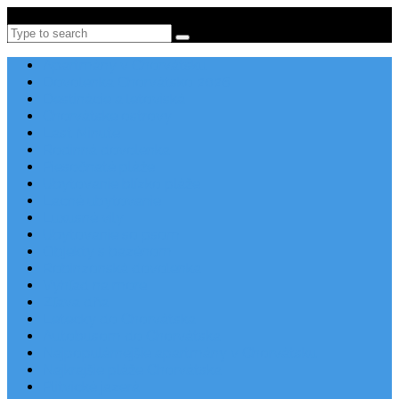
Po-Pi 08:00-16:00, Tel: +385 21 456 456
Search
Apartmány v Chorvátsku
Dovolenka Chorvátsko 2026
Destinácie a letoviská
Chorvátske ostrovy
Last Minute
Rodinná dovolenka
Piesočnaté pláže
Ubytovanie blízko pláže
Lacné ubytovanie
Luxusné vily
Ubytovanie so psom
Objekty s bazénom
Robinzonská dovolenka
Výhľad na more
Zľava dňa
Letecky do Chorvátska
Autobusom do Chorvátska
Najpopulárnejšie apartmány v Chorvátsku
Najkrajšie pláže Chorvátska
Plitvické jazerá