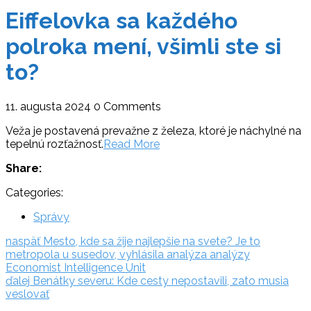
Eiffelovka sa každého
polroka mení, všimli ste si
to?
11. augusta 2024
0 Comments
Veža je postavená prevažne z železa, ktoré je náchylné na
tepelnú rozťažnosť.
Read More
Share:
Categories:
Správy
Navigácia
naspäť:
naspäť
Mesto, kde sa žije najlepšie na svete? Je to
metropola u susedov, vyhlásila analýza analýzy
v
Economist Intelligence Unit
ďalej:
článku
ďalej
Benátky severu: Kde cesty nepostavili, zato musia
veslovať