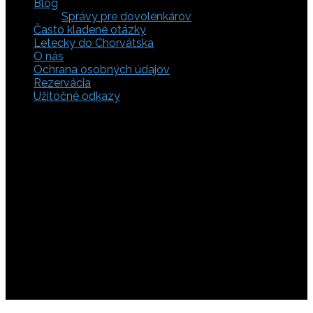
Blog
Správy pre dovolenkárov
Často kladené otázky
Letecky do Chorvátska
O nás
Ochrana osobných údajov
Rezervácia
Užitočné odkazy
Zaistite si svoje miesto pod slnkom a prežite
nezabudnuteľné chvíle, pretože tá pravá dovolenka v
Chorvátsku začína výberom kvalitného zázemia. Bez
ohľadu na to, či preferujete cestu auto, či autobusom
alebo už držíte v ruke letenky do Chorvátska, pripravili sme
pre vás pestrú ponuku zahŕňajúcu apartmány, luxusné vily
v Chorvátsku, autentické súkromné ubytovanie aj pokojnú
robinzonádu. Vyberte si ubytovanie priamo pri mori,
objavte najkrajšie pláže vrátane tých piesočnatých, ktoré
sú perfektnou voľbou pre dovolenku s deťmi a cestou sa
nezabudnite zastaviť obdivovať Plitvické jazerá. S našimi
last minute akciami sa presvedčíte, že toto môže byť vaša
najlacnejšia dovolenka v Chorvátsku. Tak neváhajte a
rezervujte si pobyt u nás ešte dnes!