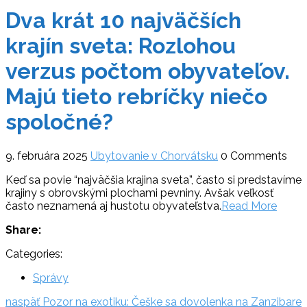
Dva krát 10 najväčších
krajín sveta: Rozlohou
verzus počtom obyvateľov.
Majú tieto rebríčky niečo
spoločné?
9. februára 2025
Ubytovanie v Chorvátsku
0 Comments
Keď sa povie “najväčšia krajina sveta”, často si predstavíme
krajiny s obrovskými plochami pevniny. Avšak veľkosť
často neznamená aj hustotu obyvateľstva.
Read More
Share:
Categories:
Správy
Navigácia
naspäť:
naspäť
Pozor na exotiku: Češke sa dovolenka na Zanzibare