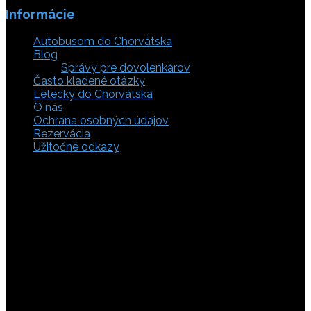
Informácie
Autobusom do Chorvátska
Blog
Správy pre dovolenkárov
Často kladené otázky
Letecky do Chorvátska
O nás
Ochrana osobných údajov
Rezervácia
Užitočné odkazy
Zaistite si svoje miesto pod slnkom a prežite
nezabudnuteľné chvíle, pretože tá pravá dovolenka v
Chorvátsku začína výberom kvalitného zázemia. Bez
ohľadu na to, či preferujete cestu auto, či autobusom
alebo už držíte v ruke letenky do Chorvátska, pripravili sme
pre vás pestrú ponuku zahŕňajúcu apartmány, luxusné vily
v Chorvátsku, autentické súkromné ubytovanie aj pokojnú
robinzonádu. Vyberte si ubytovanie priamo pri mori,
objavte najkrajšie pláže vrátane tých piesočnatých, ktoré
sú perfektnou voľbou pre dovolenku s deťmi a cestou sa
nezabudnite zastaviť obdivovať Plitvické jazerá. S našimi