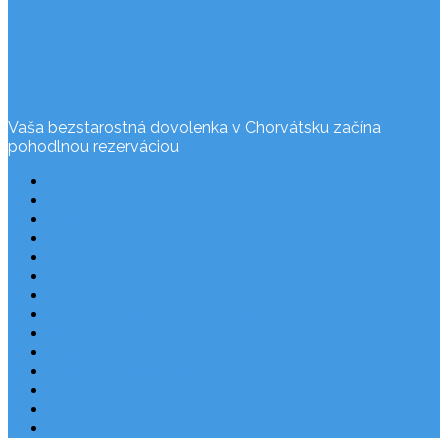
Vaša bezstarostná dovolenka v Chorvátsku začína
pohodlnou rezerváciou
Často kladené otázky
Rezervácia
Cesta do Chorvátska
Užitočné odkazy
Ochrana osobných údajov
O nás
Dovolenka Chorvátsko 2026
Národné parky v Chorvátsku
Plitvické jazerá
Najkrajšie pláže Chorvátska
Najpopulárnejšie apartmány v Chorvátsku
Letecky do Chorvátska
Autobusom do Chorvátska
Blog