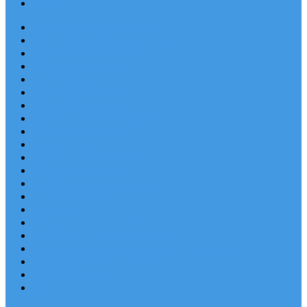
Blog
Apartmány v Chorvátsku
Dovolenka Chorvátsko 2026
Destinácie a letoviská
Chorvátske ostrovy
Last Minute
Rodinná dovolenka
Piesočnaté pláže
Ubytovanie blízko pláže
Lacné ubytovanie
Luxusné vily
Ubytovanie so psom
Objekty s bazénom
Robinzonská dovolenka
Výhľad na more
Zľava dňa
Letecky do Chorvátska
Autobusom do Chorvátska
Najpopulárnejšie apartmány v Chorvátsku
Najkrajšie pláže Chorvátska
Plitvické jazerá
Blog