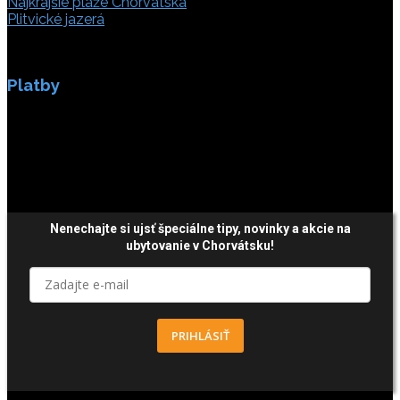
Najkrajšie pláže Chorvátska
Plitvické jazerá
Platby
Platby sú zabezpečené SSL enkripciou.
Nenechajte si ujsť špeciálne tipy,
novinky a akcie
na
ubytovanie v Chorvátsku!
PRIHLÁSIŤ