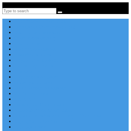
Po-Pi 08:00-16:00, Tel: +385 21 456 456
Search
Apartmány v Chorvátsku
Dovolenka Chorvátsko 2026
Destinácie a letoviská
Chorvátske ostrovy
Last Minute
Rodinná dovolenka
Piesočnaté pláže
Ubytovanie blízko pláže
Lacné ubytovanie
Luxusné vily
Ubytovanie so psom
Objekty s bazénom
Robinzonská dovolenka
Výhľad na more
Zľava dňa
Letecky do Chorvátska
Autobusom do Chorvátska
Najpopulárnejšie apartmány v Chorvátsku
Najkrajšie pláže Chorvátska
Plitvické jazerá