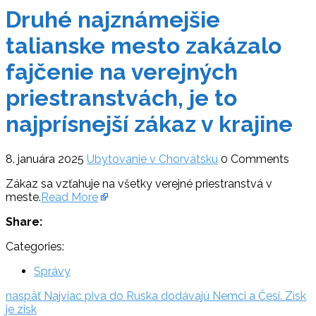
Druhé najznámejšie
talianske mesto zakázalo
fajčenie na verejných
priestranstvách, je to
najprísnejší zákaz v krajine
8. januára 2025
Ubytovanie v Chorvátsku
0 Comments
Zákaz sa vzťahuje na všetky verejné priestranstvá v
meste.
Read More
Share:
Categories:
Správy
Navigácia
naspäť:
naspäť
Najviac piva do Ruska dodávajú Nemci a Česi. Zisk
je zisk