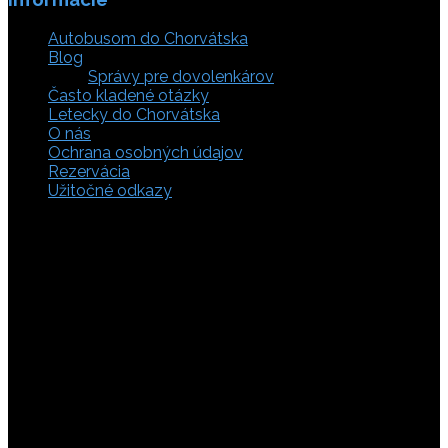
Autobusom do Chorvátska
Blog
Správy pre dovolenkárov
Často kladené otázky
Letecky do Chorvátska
O nás
Ochrana osobných údajov
Rezervácia
Užitočné odkazy
Zaistite si svoje miesto pod slnkom a prežite
nezabudnuteľné chvíle, pretože tá pravá dovolenka v
Chorvátsku začína výberom kvalitného zázemia. Bez
ohľadu na to, či preferujete cestu auto, či autobusom
alebo už držíte v ruke letenky do Chorvátska, pripravili sme
pre vás pestrú ponuku zahŕňajúcu apartmány, luxusné vily
v Chorvátsku, autentické súkromné ubytovanie aj pokojnú
robinzonádu. Vyberte si ubytovanie priamo pri mori,
objavte najkrajšie pláže vrátane tých piesočnatých, ktoré
sú perfektnou voľbou pre dovolenku s deťmi a cestou sa
nezabudnite zastaviť obdivovať Plitvické jazerá. S našimi
last minute akciami sa presvedčíte, že toto môže byť vaša