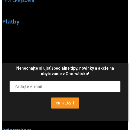
Plitvické jazerá
Platby
Platby sú zabezpečené SSL enkripciou.
Nenechajte si ujsť špeciálne tipy,
novinky a akcie
na
ubytovanie v Chorvátsku!
PRIHLÁSIŤ
Informácie