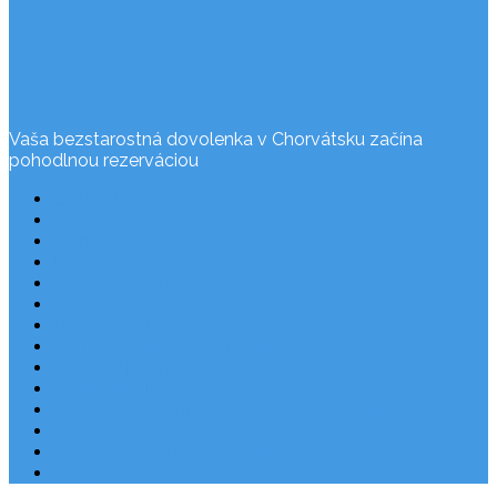
Vaša bezstarostná dovolenka v Chorvátsku začína
pohodlnou rezerváciou
Často kladené otázky
Rezervácia
Cesta do Chorvátska
Užitočné odkazy
Ochrana osobných údajov
O nás
Dovolenka Chorvátsko 2026
Národné parky v Chorvátsku
Plitvické jazerá
Najkrajšie pláže Chorvátska
Najpopulárnejšie apartmány v Chorvátsku
Letecky do Chorvátska
Autobusom do Chorvátska
Blog