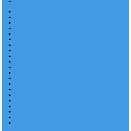
Blog
Apartmány v Chorvátsku
Dovolenka Chorvátsko 2026
Destinácie a letoviská
Chorvátske ostrovy
Last Minute
Rodinná dovolenka
Piesočnaté pláže
Ubytovanie blízko pláže
Lacné ubytovanie
Luxusné vily
Ubytovanie so psom
Objekty s bazénom
Robinzonská dovolenka
Výhľad na more
Zľava dňa
Letecky do Chorvátska
Autobusom do Chorvátska
Najpopulárnejšie apartmány v Chorvátsku
Najkrajšie pláže Chorvátska
Plitvické jazerá
Blog