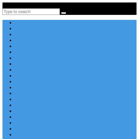
Po-Pi 08:00-16:00, Tel: +385 21 456 456
Search
Apartmány v Chorvátsku
Dovolenka Chorvátsko 2026
Destinácie a letoviská
Chorvátske ostrovy
Last Minute
Rodinná dovolenka
Piesočnaté pláže
Ubytovanie blízko pláže
Lacné ubytovanie
Luxusné vily
Ubytovanie so psom
Objekty s bazénom
Robinzonská dovolenka
Výhľad na more
Zľava dňa
Letecky do Chorvátska
Autobusom do Chorvátska
Najpopulárnejšie apartmány v Chorvátsku
Najkrajšie pláže Chorvátska
Plitvické jazerá