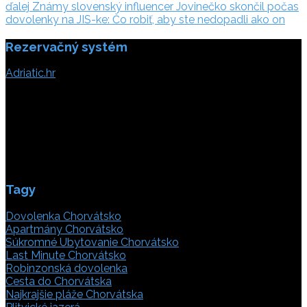
v
ďalej:
ďalej
Známy slovenský influencer Jovinečko skončil počas
článku
dovolenky na JIS-ke: Čo robiť, aby ste nedopadli ako on
Rezervačný systém
Adriatic.hr
Poljička cesta 26
21000 Split, Chorvátsko
info(@)adriatic.hr
IČ DPH: 16364086764
ID: HR-AB-21-020038491
Tagy
Dovolenka Chorvátsko
Apartmány Chorvátsko
Súkromné Ubytovanie Chorvátsko
Last Minute Chorvátsko
Robinzonská dovolenka
Cesta do Chorvátska
Najkrajšie pláže Chorvátska