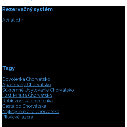
Rezervačný systém
Adriatic.hr
Poljička cesta 26
21000 Split, Chorvátsko
info(@)adriatic.hr
IČ DPH: 16364086764
ID: HR-AB-21-020038491
Tagy
Dovolenka Chorvátsko
Apartmány Chorvátsko
Súkromné Ubytovanie Chorvátsko
Last Minute Chorvátsko
Robinzonská dovolenka
Cesta do Chorvátska
Najkrajšie pláže Chorvátska
Plitvické jazerá