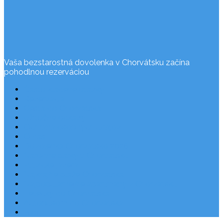
Vaša bezstarostná dovolenka v Chorvátsku začína
pohodlnou rezerváciou
Často kladené otázky
Rezervácia
Cesta do Chorvátska
Užitočné odkazy
Ochrana osobných údajov
O nás
Dovolenka Chorvátsko 2026
Národné parky v Chorvátsku
Plitvické jazerá
Najkrajšie pláže Chorvátska
Najpopulárnejšie apartmány v Chorvátsku
Letecky do Chorvátska
Autobusom do Chorvátska
Blog