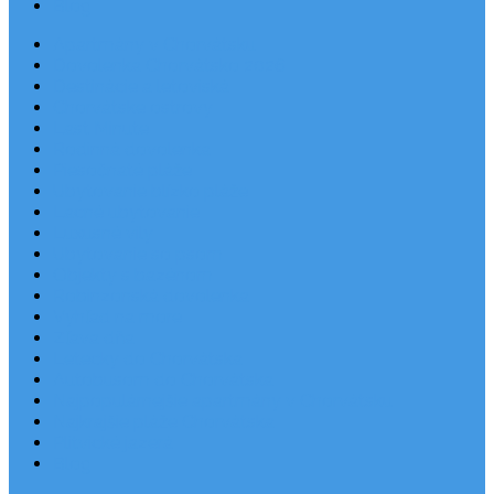
Blog
Apartmány v Chorvátsku
Dovolenka Chorvátsko 2026
Destinácie a letoviská
Chorvátske ostrovy
Last Minute
Rodinná dovolenka
Piesočnaté pláže
Ubytovanie blízko pláže
Lacné ubytovanie
Luxusné vily
Ubytovanie so psom
Objekty s bazénom
Robinzonská dovolenka
Výhľad na more
Zľava dňa
Letecky do Chorvátska
Autobusom do Chorvátska
Najpopulárnejšie apartmány v Chorvátsku
Najkrajšie pláže Chorvátska
Plitvické jazerá
Blog