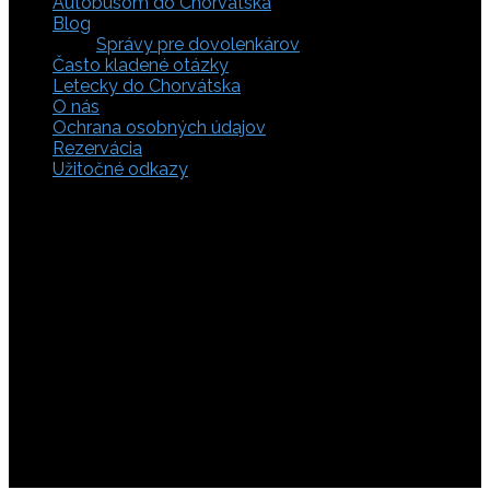
Autobusom do Chorvátska
Blog
Správy pre dovolenkárov
Často kladené otázky
Letecky do Chorvátska
O nás
Ochrana osobných údajov
Rezervácia
Užitočné odkazy
Zaistite si svoje miesto pod slnkom a prežite
nezabudnuteľné chvíle, pretože tá pravá dovolenka v
Chorvátsku začína výberom kvalitného zázemia. Bez
ohľadu na to, či preferujete cestu auto, či autobusom
alebo už držíte v ruke letenky do Chorvátska, pripravili sme
pre vás pestrú ponuku zahŕňajúcu apartmány, luxusné vily
v Chorvátsku, autentické súkromné ubytovanie aj pokojnú
robinzonádu. Vyberte si ubytovanie priamo pri mori,
objavte najkrajšie pláže vrátane tých piesočnatých, ktoré
sú perfektnou voľbou pre dovolenku s deťmi a cestou sa
nezabudnite zastaviť obdivovať Plitvické jazerá. S našimi
last minute akciami sa presvedčíte, že toto môže byť vaša
najlacnejšia dovolenka v Chorvátsku. Tak neváhajte a
rezervujte si pobyt u nás ešte dnes!