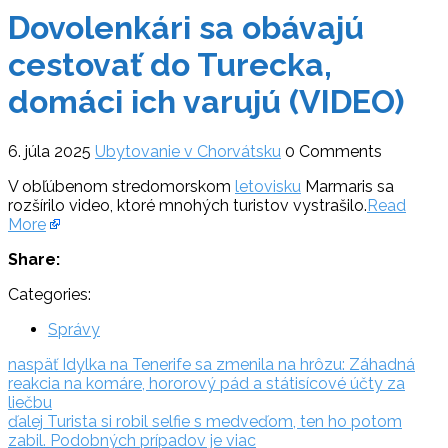
Dovolenkári sa obávajú
cestovať do Turecka,
domáci ich varujú (VIDEO)
6. júla 2025
Ubytovanie v Chorvátsku
0 Comments
V obľúbenom stredomorskom
letovisku
Marmaris sa
rozšírilo video, ktoré mnohých turistov vystrašilo.
Read
More
Share:
Categories:
Správy
Navigácia
naspäť:
naspäť
Idylka na Tenerife sa zmenila na hrôzu: Záhadná
reakcia na komáre, hororový pád a státisícové účty za
v
liečbu
ďalej:
článku
ďalej
Turista si robil selfie s medveďom, ten ho potom
zabil. Podobných prípadov je viac