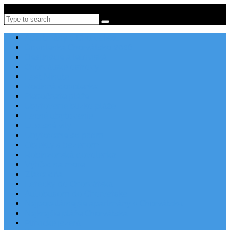
Po-Pi 08:00-16:00, Tel: +385 21 456 456
Search
Apartmány v Chorvátsku
Dovolenka Chorvátsko 2026
Destinácie a letoviská
Chorvátske ostrovy
Last Minute
Rodinná dovolenka
Piesočnaté pláže
Ubytovanie blízko pláže
Lacné ubytovanie
Luxusné vily
Ubytovanie so psom
Objekty s bazénom
Robinzonská dovolenka
Výhľad na more
Zľava dňa
Letecky do Chorvátska
Autobusom do Chorvátska
Najpopulárnejšie apartmány v Chorvátsku
Najkrajšie pláže Chorvátska
Plitvické jazerá