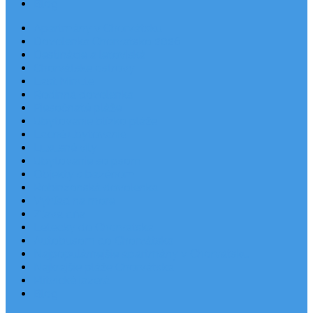
Blog
Apartmány v Chorvátsku
Dovolenka Chorvátsko 2026
Destinácie a letoviská
Chorvátske ostrovy
Last Minute
Rodinná dovolenka
Piesočnaté pláže
Ubytovanie blízko pláže
Lacné ubytovanie
Luxusné vily
Ubytovanie so psom
Objekty s bazénom
Robinzonská dovolenka
Výhľad na more
Zľava dňa
Letecky do Chorvátska
Autobusom do Chorvátska
Najpopulárnejšie apartmány v Chorvátsku
Najkrajšie pláže Chorvátska
Plitvické jazerá
Blog