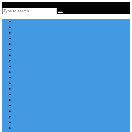
Po-Pi 08:00-16:00, Tel: +385 21 456 456
Search
Apartmány v Chorvátsku
Dovolenka Chorvátsko 2026
Destinácie a letoviská
Chorvátske ostrovy
Last Minute
Rodinná dovolenka
Piesočnaté pláže
Ubytovanie blízko pláže
Lacné ubytovanie
Luxusné vily
Ubytovanie so psom
Objekty s bazénom
Robinzonská dovolenka
Výhľad na more
Zľava dňa
Letecky do Chorvátska
Autobusom do Chorvátska
Najpopulárnejšie apartmány v Chorvátsku
Najkrajšie pláže Chorvátska
Plitvické jazerá