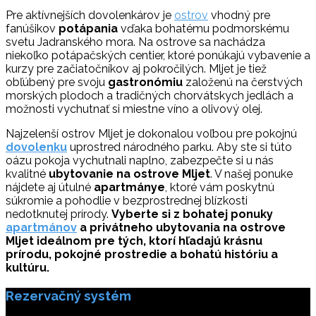
Pre aktívnejších dovolenkárov je
ostrov
vhodný pre
fanúšikov
potápania
vďaka bohatému podmorskému
svetu Jadranského mora. Na ostrove sa nachádza
niekoľko potápačských centier, ktoré ponúkajú vybavenie a
kurzy pre začiatočníkov aj pokročilých. Mljet je tiež
obľúbený pre svoju
gastronómiu
založenú na čerstvých
morských plodoch a tradičných chorvátskych jedlách a
možnosti vychutnať si miestne víno a olivový olej.
Najzelenší ostrov Mljet je dokonalou voľbou pre pokojnú
dovolenku
uprostred národného parku. Aby ste si túto
oázu pokoja vychutnali naplno, zabezpečte si u nás
kvalitné
ubytovanie na ostrove Mljet
. V našej ponuke
nájdete aj útulné
apartmánye
, ktoré vám poskytnú
súkromie a pohodlie v bezprostrednej blízkosti
nedotknutej prírody.
Vyberte si z bohatej ponuky
apartmánov
a privátneho ubytovania na ostrove
Mljet ideálnom pre tých, ktorí hľadajú krásnu
prírodu, pokojné prostredie a bohatú históriu a
kultúru.
Rezervačný systém