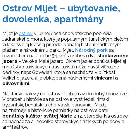
Ostrov Mljet – ubytovanie,
dovolenka, apartmány
Mljet je
ostrov
v južnej časti chorvátskeho pobrežia
Jadranského mora, ktorý je populárnym turistickým cieľom
vďaka svojej krásnej prírode, bohatej histórii, nádherným
plážam a národnému parku Mljet.
Národný park
sa
rozprestiera na ploche 54 km² a zahŕňa dve
sladkovodné
jazerá
– Veľké a Malé jazero. Okrem jazier ponúka Mljet aj
množstvo turistických trás, turisti môžu navštíviť rôzne
dedinky, napr. Goveđari, ktorá sa nachádza v blízkosti
Veľkého jazera a je obklopená nádhernými
vinicami a
olivovníkmi
.
Najstaršie nálezy na ostrove siahajú až do doby bronzovej.
V priebehu histórie sa na ostrove vystriedali rímski,
byzantskí, benátski a chorvátski panovníci. Medzi
najznámejšie historické pamiatky na ostrove patrí
benátsky kláštor svätej Márie
z 12. storočia. Na ostrove
sa nachádza aj niekoľko starovekých rímskych palácov a
amfiteátrov.