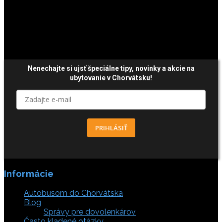
Platby sú zabezpečené SSL enkripciou.
Nenechajte si ujsť špeciálne tipy,
novinky a akcie
na
ubytovanie v Chorvátsku!
PRIHLÁSIŤ
Informácie
Autobusom do Chorvátska
Blog
Správy pre dovolenkárov
Často kladené otázky