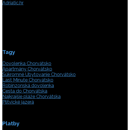
Adriatic.hr
Poljička cesta 26
21000 Split, Chorvátsko
info(@)adriatic.hr
IČ DPH: 16364086764
ID: HR-AB-21-020038491
Tagy
Dovolenka Chorvátsko
Apartmány Chorvátsko
Súkromné Ubytovanie Chorvátsko
Last Minute Chorvátsko
Robinzonská dovolenka
Cesta do Chorvátska
Najkrajšie pláže Chorvátska
Plitvické jazerá
Platby