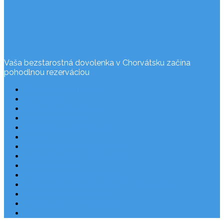
Vaša bezstarostná dovolenka v Chorvátsku začína
pohodlnou rezerváciou
Často kladené otázky
Rezervácia
Cesta do Chorvátska
Užitočné odkazy
Ochrana osobných údajov
O nás
Dovolenka Chorvátsko 2026
Národné parky v Chorvátsku
Plitvické jazerá
Najkrajšie pláže Chorvátska
Najpopulárnejšie apartmány v Chorvátsku
Letecky do Chorvátska
Autobusom do Chorvátska
Blog