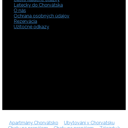
Letecky do Chorvátska
O nás
Ochrana osobných údajov
Rezervácia
Užitočné odkazy
Zaistite si svoje miesto pod slnkom a prežite
nezabudnuteľné chvíle, pretože tá pravá dovolenka v
Chorvátsku začína výberom kvalitného zázemia. Bez
ohľadu na to, či preferujete cestu auto, či autobusom
alebo už držíte v ruke letenky do Chorvátska, pripravili sme
pre vás pestrú ponuku zahŕňajúcu apartmány, luxusné vily
v Chorvátsku, autentické súkromné ubytovanie aj pokojnú
robinzonádu. Vyberte si ubytovanie priamo pri mori,
objavte najkrajšie pláže vrátane tých piesočnatých, ktoré
sú perfektnou voľbou pre dovolenku s deťmi a cestou sa
nezabudnite zastaviť obdivovať Plitvické jazerá. S našimi
last minute akciami sa presvedčíte, že toto môže byť vaša
najlacnejšia dovolenka v Chorvátsku. Tak neváhajte a
rezervujte si pobyt u nás ešte dnes!
Apartmány Chorvátsko
Ubytování v Chorvatsku