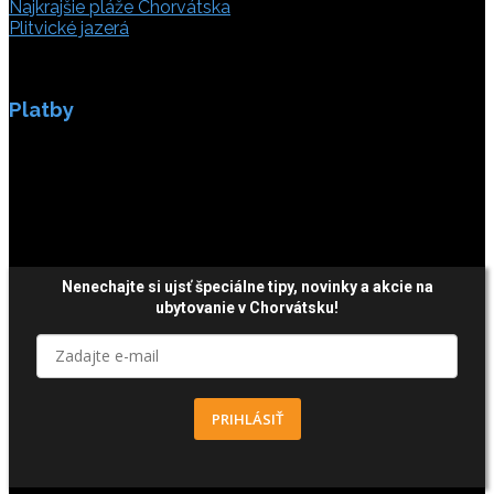
Najkrajšie pláže Chorvátska
Plitvické jazerá
Platby
Platby sú zabezpečené SSL enkripciou.
Nenechajte si ujsť špeciálne tipy,
novinky a akcie
na
ubytovanie v Chorvátsku!
PRIHLÁSIŤ