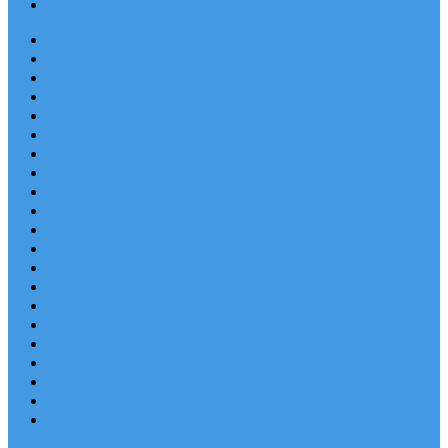
Blog
Apartmány v Chorvátsku
Dovolenka Chorvátsko 2026
Destinácie a letoviská
Chorvátske ostrovy
Last Minute
Rodinná dovolenka
Piesočnaté pláže
Ubytovanie blízko pláže
Lacné ubytovanie
Luxusné vily
Ubytovanie so psom
Objekty s bazénom
Robinzonská dovolenka
Výhľad na more
Zľava dňa
Letecky do Chorvátska
Autobusom do Chorvátska
Najpopulárnejšie apartmány v Chorvátsku
Najkrajšie pláže Chorvátska
Plitvické jazerá
Blog