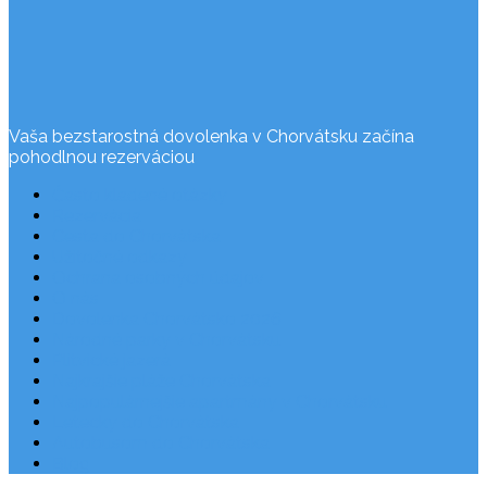
Vaša bezstarostná dovolenka v Chorvátsku začína
pohodlnou rezerváciou
Často kladené otázky
Rezervácia
Cesta do Chorvátska
Užitočné odkazy
Ochrana osobných údajov
O nás
Dovolenka Chorvátsko 2026
Národné parky v Chorvátsku
Plitvické jazerá
Najkrajšie pláže Chorvátska
Najpopulárnejšie apartmány v Chorvátsku
Letecky do Chorvátska
Autobusom do Chorvátska
Blog