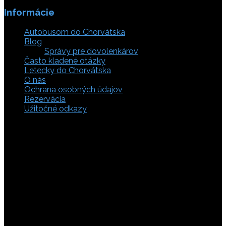
Informácie
Autobusom do Chorvátska
Blog
Správy pre dovolenkárov
Často kladené otázky
Letecky do Chorvátska
O nás
Ochrana osobných údajov
Rezervácia
Užitočné odkazy
Zaistite si svoje miesto pod slnkom a prežite
nezabudnuteľné chvíle, pretože tá pravá dovolenka v
Chorvátsku začína výberom kvalitného zázemia. Bez
ohľadu na to, či preferujete cestu auto, či autobusom
alebo už držíte v ruke letenky do Chorvátska, pripravili sme
pre vás pestrú ponuku zahŕňajúcu apartmány, luxusné vily
v Chorvátsku, autentické súkromné ubytovanie aj pokojnú
robinzonádu. Vyberte si ubytovanie priamo pri mori,
objavte najkrajšie pláže vrátane tých piesočnatých, ktoré
sú perfektnou voľbou pre dovolenku s deťmi a cestou sa
nezabudnite zastaviť obdivovať Plitvické jazerá. S našimi