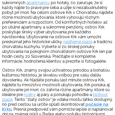
súkromných
apartmánov
po hotely, čo zaručuje, že si
každý nájde to pravé pre seba a užije si nezabudnuteľný
pobyt pri mori. Na celom ostrove Krk v Chorvátsku nájdete
rôzne možnosti ubytovania, ktoré vyhovujú rôznym
preferenciám a rozpočtom. Od komfortných hotelov až
po útulné apartmány a súkromné penzióny, ostrov Krk
poskytuje široký výber ubytovania pre každého
návštevníka. Ubytovanie na ostrove Krk vám umožní
preskúmať jeho historické uličky,
nádherné pláže
a tradičnú
chorvátsku kuchyňu. Vyberte si zo širokej ponuky
ubytovania na pokojnom chorvátskom ostrove Krk len pár
hodín cesty zo Slovenska. Prečítajte si kompletné
informácie, hodnotenia klientov a prezrite si fotogalérie.
Ostrov Krk, známy svojou úchvatnou prírodou a bohatou
kultúrnou históriou, je skvelou voľbou pre vašu ďalšiu
dovolenku. Ak hľadáte ponuku last minute ostrova Krk,
nájdete tu množstvo možností ubytovania. Krk ponúka aj
ubytovanie pri mori, čo zahŕňa rôzne apartmány, ktoré sú
ideálne pre
rodiny
aj páry a ponúkajú pohodlie a
blízkosť
pláže
. Tento “zlatý ostrov” je vďaka mostu ľahko dostupný,
no pred cestou sa určite oplatí skontrolovať
počasie na
Krku
. Presná predpoveď vám pomôže lepšie si naplánovať
dni na známej pláži v Baške alebo potulky historickými