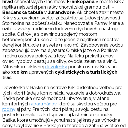
hrad
chorvátskych šľachticov
Frankopana
v meste Krk a
replika najstaršej pamiatky chorvátskej gramotnosti –
Bašćanska tabuľa
v
Jurandvore
. Ak chcete zažiť mesto
Krk v starovekom svetle, zúčastnite sa ľudovej slávnosti
Stomorina na počesť sviatku Nanebovzatia Panny Márie a
užite si zvuky tradičného ľudového dychového nástroja
sopile. Ostrov je s pevninou spojený mostom
betónovej konštrukcie a je to jeden z najdlhších mostov
danej konštrukcie na svete (1.430 m). Zásobovanie vodou
zabezpečujú dve malé jazerá: Omiska jazero a Ponikve.
Tretinu ostrova pokrývajú lesy. Na Krku prekvitá chov
oviec, rybolov, pestujú sa olivy, ovocie, zelenina a vinič.
Milovníkom aktívnej
dovolenky
ponúka ostrov Krk viac
ako
300 km
upravených
cyklistických a turistických
trás
.
Dovolenka v Baške na ostrove Krk je ideálnou voľbou pre
tých, ktorí hľadajú kombináciu relaxácie a dobrodružstva.
Baška ponúka široké možnosti ubytovania, vrátane
komfortných
apartmánov
, ktoré sú skvelou voľbou pre
rodiny
aj páry. Pre tých, ktorí plánujú svoju cestu na
poslednú chvíľu, sú k dispozícii aj last minute ponuky
Baška, ktoré umožňujú vychutnať si jej krásy za výhodné
ceny. Ubytovanie v Baške je rôznorodé a zahŕňa všetko od