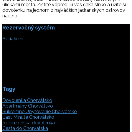
uličkami mesta. Zistite vopred, či vás čaká slnko a užite si
dovolenku na jednom z najväčších jadranských ostrovov
naplno.
Rezervačný systém
Adriatic.hr
Poljička cesta 26
21000 Split, Chorvátsko
info(@)adriatic.hr
IČ DPH: 16364086764
ID: HR-AB-21-020038491
Tagy
Dovolenka Chorvátsko
Apartmány Chorvátsko
Súkromné Ubytovanie Chorvátsko
Last Minute Chorvátsko
Robinzonská dovolenka
Cesta do Chorvátska