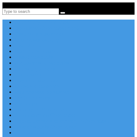
Po-Pi 08:00-16:00, Tel: +385 21 456 456
Search
Apartmány v Chorvátsku
Dovolenka Chorvátsko 2026
Destinácie a letoviská
Chorvátske ostrovy
Last Minute
Rodinná dovolenka
Piesočnaté pláže
Ubytovanie blízko pláže
Lacné ubytovanie
Luxusné vily
Ubytovanie so psom
Objekty s bazénom
Robinzonská dovolenka
Výhľad na more
Zľava dňa
Letecky do Chorvátska
Autobusom do Chorvátska
Najpopulárnejšie apartmány v Chorvátsku
Najkrajšie pláže Chorvátska
Plitvické jazerá