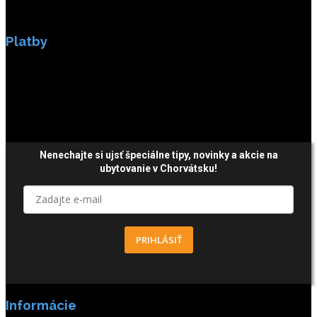
Platby
Platby sú zabezpečené SSL enkripciou.
Nenechajte si ujsť špeciálne tipy,
novinky a akcie
na
ubytovanie v Chorvátsku!
PRIHLÁSIŤ
Informácie