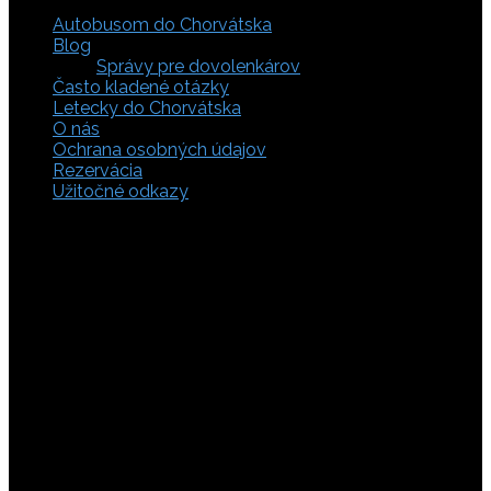
Autobusom do Chorvátska
Blog
Správy pre dovolenkárov
Často kladené otázky
Letecky do Chorvátska
O nás
Ochrana osobných údajov
Rezervácia
Užitočné odkazy
Zaistite si svoje miesto pod slnkom a prežite
nezabudnuteľné chvíle, pretože tá pravá dovolenka v
Chorvátsku začína výberom kvalitného zázemia. Bez
ohľadu na to, či preferujete cestu auto, či autobusom
alebo už držíte v ruke letenky do Chorvátska, pripravili sme
pre vás pestrú ponuku zahŕňajúcu apartmány, luxusné vily
v Chorvátsku, autentické súkromné ubytovanie aj pokojnú
robinzonádu. Vyberte si ubytovanie priamo pri mori,
objavte najkrajšie pláže vrátane tých piesočnatých, ktoré
sú perfektnou voľbou pre dovolenku s deťmi a cestou sa
nezabudnite zastaviť obdivovať Plitvické jazerá. S našimi
last minute akciami sa presvedčíte, že toto môže byť vaša
najlacnejšia dovolenka v Chorvátsku. Tak neváhajte a