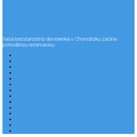
Vaša bezstarostná dovolenka v Chorvátsku začína
pohodlnou rezerváciou
Často kladené otázky
Rezervácia
Cesta do Chorvátska
Užitočné odkazy
Ochrana osobných údajov
O nás
Dovolenka Chorvátsko 2026
Národné parky v Chorvátsku
Plitvické jazerá
Najkrajšie pláže Chorvátska
Najpopulárnejšie apartmány v Chorvátsku
Letecky do Chorvátska
Autobusom do Chorvátska
Blog