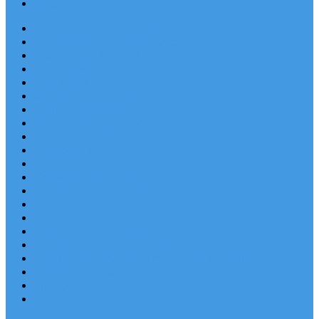
Blog
Apartmány v Chorvátsku
Dovolenka Chorvátsko 2026
Destinácie a letoviská
Chorvátske ostrovy
Last Minute
Rodinná dovolenka
Piesočnaté pláže
Ubytovanie blízko pláže
Lacné ubytovanie
Luxusné vily
Ubytovanie so psom
Objekty s bazénom
Robinzonská dovolenka
Výhľad na more
Zľava dňa
Letecky do Chorvátska
Autobusom do Chorvátska
Najpopulárnejšie apartmány v Chorvátsku
Najkrajšie pláže Chorvátska
Plitvické jazerá
Blog