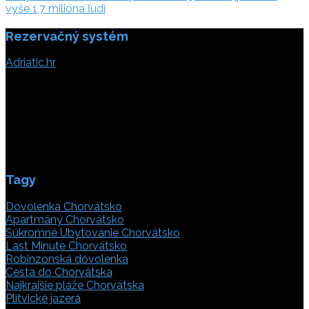
článku
vyše 1,7 milióna ľudí
Rezervačný systém
Adriatic.hr
Poljička cesta 26
21000 Split, Chorvátsko
info(@)adriatic.hr
IČ DPH: 16364086764
ID: HR-AB-21-020038491
Tagy
Dovolenka Chorvátsko
Apartmány Chorvátsko
Súkromné Ubytovanie Chorvátsko
Last Minute Chorvátsko
Robinzonská dovolenka
Cesta do Chorvátska
Najkrajšie pláže Chorvátska
Plitvické jazerá