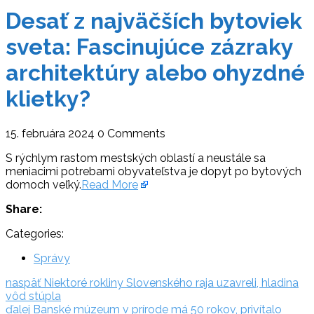
Desať z najväčších bytoviek
sveta: Fascinujúce zázraky
architektúry alebo ohyzdné
klietky?
15. februára 2024
0 Comments
S rýchlym rastom mestských oblastí a neustále sa
meniacimi potrebami obyvateľstva je dopyt po bytových
domoch veľký.
Read More
Share:
Categories:
Správy
Navigácia
naspäť:
naspäť
Niektoré rokliny Slovenského raja uzavreli, hladina
vôd stúpla
v
ďalej:
ďalej
Banské múzeum v prírode má 50 rokov, privítalo