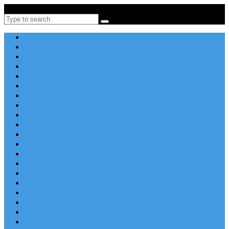
Po-Pi 08:00-16:00, Tel: +385 21 456 456
Search
Apartmány v Chorvátsku
Dovolenka Chorvátsko 2026
Destinácie a letoviská
Chorvátske ostrovy
Last Minute
Rodinná dovolenka
Piesočnaté pláže
Ubytovanie blízko pláže
Lacné ubytovanie
Luxusné vily
Ubytovanie so psom
Objekty s bazénom
Robinzonská dovolenka
Výhľad na more
Zľava dňa
Letecky do Chorvátska
Autobusom do Chorvátska
Najpopulárnejšie apartmány v Chorvátsku
Najkrajšie pláže Chorvátska
Plitvické jazerá