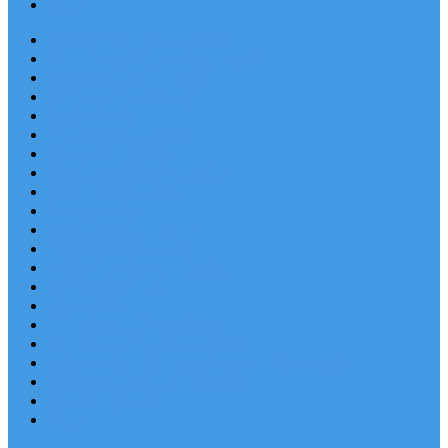
Blog
Apartmány v Chorvátsku
Dovolenka Chorvátsko 2026
Destinácie a letoviská
Chorvátske ostrovy
Last Minute
Rodinná dovolenka
Piesočnaté pláže
Ubytovanie blízko pláže
Lacné ubytovanie
Luxusné vily
Ubytovanie so psom
Objekty s bazénom
Robinzonská dovolenka
Výhľad na more
Zľava dňa
Letecky do Chorvátska
Autobusom do Chorvátska
Najpopulárnejšie apartmány v Chorvátsku
Najkrajšie pláže Chorvátska
Plitvické jazerá
Blog