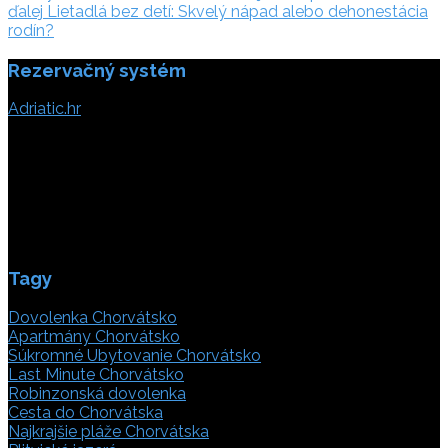
v
ďalej:
ďalej
Lietadlá bez detí: Skvelý nápad alebo dehonestácia
článku
rodín?
Rezervačný systém
Adriatic.hr
Poljička cesta 26
21000 Split, Chorvátsko
info(@)adriatic.hr
IČ DPH: 16364086764
ID: HR-AB-21-020038491
Tagy
Dovolenka Chorvátsko
Apartmány Chorvátsko
Súkromné Ubytovanie Chorvátsko
Last Minute Chorvátsko
Robinzonská dovolenka
Cesta do Chorvátska
Najkrajšie pláže Chorvátska