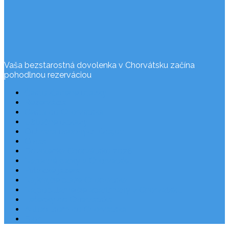
Vaša bezstarostná dovolenka v Chorvátsku začína
pohodlnou rezerváciou
Často kladené otázky
Rezervácia
Cesta do Chorvátska
Užitočné odkazy
Ochrana osobných údajov
O nás
Dovolenka Chorvátsko 2026
Národné parky v Chorvátsku
Plitvické jazerá
Najkrajšie pláže Chorvátska
Najpopulárnejšie apartmány v Chorvátsku
Letecky do Chorvátska
Autobusom do Chorvátska
Blog