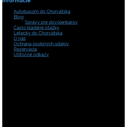
Informácie
Autobusom do Chorvátska
Blog
Správy pre dovolenkárov
Často kladené otázky
Letecky do Chorvátska
O nás
Ochrana osobných údajov
Rezervácia
Užitočné odkazy
Zaistite si svoje miesto pod slnkom a prežite
nezabudnuteľné chvíle, pretože tá pravá dovolenka v
Chorvátsku začína výberom kvalitného zázemia. Bez
ohľadu na to, či preferujete cestu auto, či autobusom
alebo už držíte v ruke letenky do Chorvátska, pripravili sme
pre vás pestrú ponuku zahŕňajúcu apartmány, luxusné vily
v Chorvátsku, autentické súkromné ubytovanie aj pokojnú
robinzonádu. Vyberte si ubytovanie priamo pri mori,
objavte najkrajšie pláže vrátane tých piesočnatých, ktoré
sú perfektnou voľbou pre dovolenku s deťmi a cestou sa
nezabudnite zastaviť obdivovať Plitvické jazerá. S našimi
last minute akciami sa presvedčíte, že toto môže byť vaša