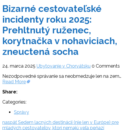
Bizarné cestovateľské
incidenty roku 2025:
Prehltnutý ruženec,
korytnačka v nohaviciach,
zneuctená socha
24. marca 2025
Ubytovanie v Chorvátsku
0 Comments
Nezodpovedné správanie sa neobmedzuje len na zem…
Read More
Share:
Categories:
Správy
Navigácia
naspäť:
naspäť
Sedem lacných destinácií (nie len v Európe) pre
mladých cestovateľov, ktorí nemajú veľa peňazí