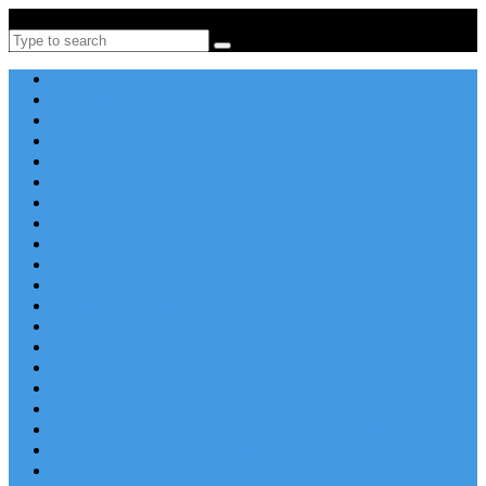
Po-Pi 08:00-16:00, Tel: +385 21 456 456
Search
Apartmány v Chorvátsku
Dovolenka Chorvátsko 2026
Destinácie a letoviská
Chorvátske ostrovy
Last Minute
Rodinná dovolenka
Piesočnaté pláže
Ubytovanie blízko pláže
Lacné ubytovanie
Luxusné vily
Ubytovanie so psom
Objekty s bazénom
Robinzonská dovolenka
Výhľad na more
Zľava dňa
Letecky do Chorvátska
Autobusom do Chorvátska
Najpopulárnejšie apartmány v Chorvátsku
Najkrajšie pláže Chorvátska
Plitvické jazerá