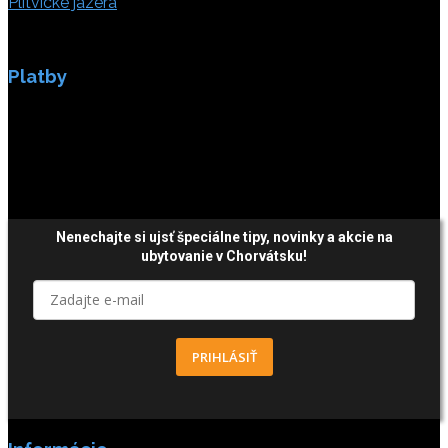
Plitvické jazerá
Platby
Platby sú zabezpečené SSL enkripciou.
Nenechajte si ujsť špeciálne tipy,
novinky a akcie
na
ubytovanie v Chorvátsku!
PRIHLÁSIŤ