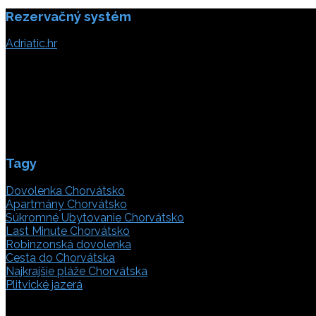
Rezervačný systém
článku
Adriatic.hr
Poljička cesta 26
21000 Split, Chorvátsko
info(@)adriatic.hr
IČ DPH: 16364086764
ID: HR-AB-21-020038491
Tagy
Dovolenka Chorvátsko
Apartmány Chorvátsko
Súkromné Ubytovanie Chorvátsko
Last Minute Chorvátsko
Robinzonská dovolenka
Cesta do Chorvátska
Najkrajšie pláže Chorvátska
Plitvické jazerá