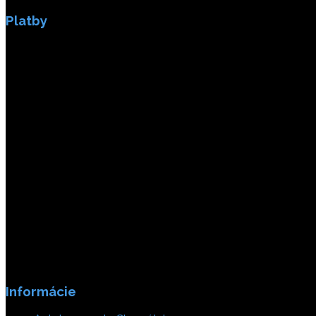
Platby
Platby sú zabezpečené SSL enkripciou.
Informácie