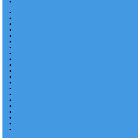
Blog
Apartmány v Chorvátsku
Dovolenka Chorvátsko 2026
Destinácie a letoviská
Chorvátske ostrovy
Last Minute
Rodinná dovolenka
Piesočnaté pláže
Ubytovanie blízko pláže
Lacné ubytovanie
Luxusné vily
Ubytovanie so psom
Objekty s bazénom
Robinzonská dovolenka
Výhľad na more
Zľava dňa
Letecky do Chorvátska
Autobusom do Chorvátska
Najpopulárnejšie apartmány v Chorvátsku
Najkrajšie pláže Chorvátska
Plitvické jazerá
Blog