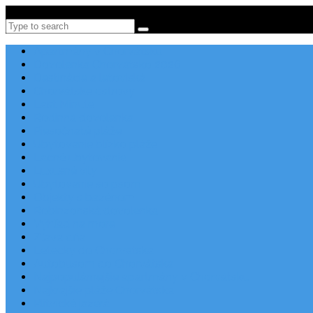
Po-Pi 08:00-16:00, Tel: +385 21 456 456
Search
Apartmány v Chorvátsku
Dovolenka Chorvátsko 2026
Destinácie a letoviská
Chorvátske ostrovy
Last Minute
Rodinná dovolenka
Piesočnaté pláže
Ubytovanie blízko pláže
Lacné ubytovanie
Luxusné vily
Ubytovanie so psom
Objekty s bazénom
Robinzonská dovolenka
Výhľad na more
Zľava dňa
Letecky do Chorvátska
Autobusom do Chorvátska
Najpopulárnejšie apartmány v Chorvátsku
Najkrajšie pláže Chorvátska
Plitvické jazerá