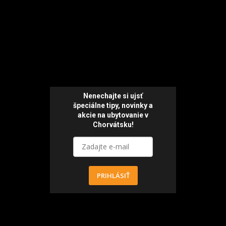
Nenechajte si ujsť
špeciálne tipy,
novinky a
akcie
na ubytovanie v
Chorvátsku!
PRIHLÁSIŤ