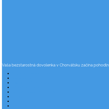
Vaša bezstarostná dovolenka v Chorvátsku začína pohodln
Často kladené otázky
Rezervácia
Cesta do Chorvátska
Užitočné odkazy
Ochrana osobných údajov
O nás
Dovolenka Chorvátsko 2026
Národné parky v Chorvátsku