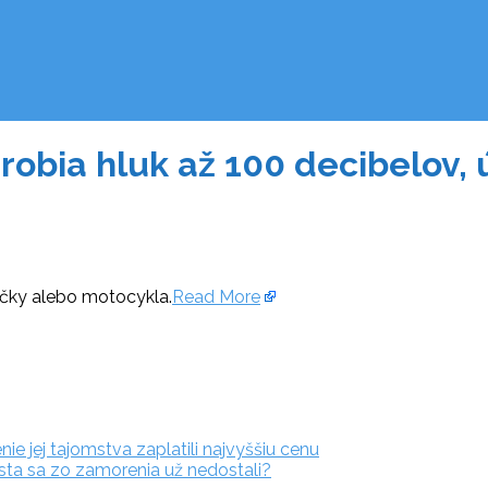
d robia hluk až 100 decibelov
ačky alebo motocykla.
Read More
ie jej tajomstva zaplatili najvyššiu cenu
esta sa zo zamorenia už nedostali?