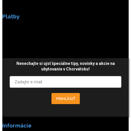
Platby
Platby sú zabezpečené SSL enkripciou.
Nenechajte si ujsť špeciálne tipy,
novinky a akcie
na
ubytovanie v Chorvátsku!
PRIHLÁSIŤ
Informácie