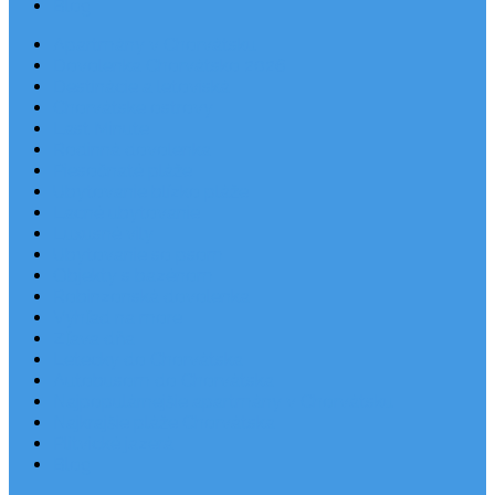
Blog
Apartmány v Chorvátsku
Dovolenka Chorvátsko 2026
Destinácie a letoviská
Chorvátske ostrovy
Last Minute
Rodinná dovolenka
Piesočnaté pláže
Ubytovanie blízko pláže
Lacné ubytovanie
Luxusné vily
Ubytovanie so psom
Objekty s bazénom
Robinzonská dovolenka
Výhľad na more
Zľava dňa
Letecky do Chorvátska
Autobusom do Chorvátska
Najpopulárnejšie apartmány v Chorvátsku
Najkrajšie pláže Chorvátska
Plitvické jazerá
Blog