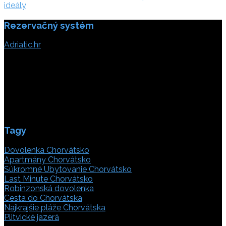
ideály
Rezervačný systém
Adriatic.hr
Poljička cesta 26
21000 Split, Chorvátsko
info(@)adriatic.hr
IČ DPH: 16364086764
ID: HR-AB-21-020038491
Tagy
Dovolenka Chorvátsko
Apartmány Chorvátsko
Súkromné Ubytovanie Chorvátsko
Last Minute Chorvátsko
Robinzonská dovolenka
Cesta do Chorvátska
Najkrajšie pláže Chorvátska
Plitvické jazerá