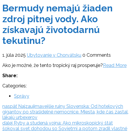
Bermudy nemajú žiaden
zdroj pitnej vody. Ako
získavajú životodarnú
tekutinu?
1. júla 2025
Ubytovanie v Chorvátsku
0 Comments
Ako je možné, že tento tropický raj prosperuje?
Read More
Share:
Categories:
Správy
Navigácia
naspäť:
naspäť
Najzaujímavejšie ruiny Slovenska: Od hotelových
gigantov po strašidelné nemocnice. Miesta, kde čas zastal,
v
lákajú urbexerov
ďalej:
článku
ďalej
Ryby a studená vojna: Ako mikroskopický štát
šokoval svet dohodou so Sovietmi a potom zradil vlastné