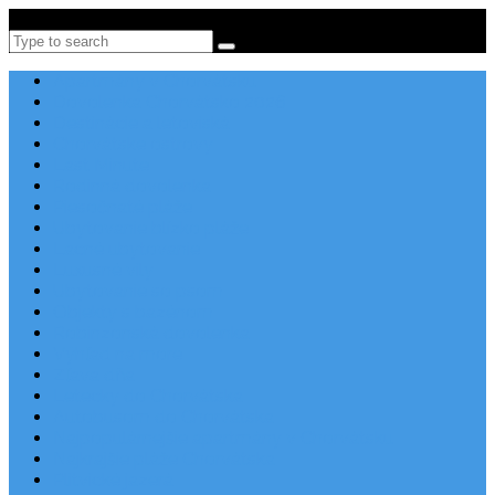
Po-Pi 08:00-16:00, Tel: +385 21 456 456
Search
Apartmány v Chorvátsku
Dovolenka Chorvátsko 2026
Destinácie a letoviská
Chorvátske ostrovy
Last Minute
Rodinná dovolenka
Piesočnaté pláže
Ubytovanie blízko pláže
Lacné ubytovanie
Luxusné vily
Ubytovanie so psom
Objekty s bazénom
Robinzonská dovolenka
Výhľad na more
Zľava dňa
Letecky do Chorvátska
Autobusom do Chorvátska
Najpopulárnejšie apartmány v Chorvátsku
Najkrajšie pláže Chorvátska
Plitvické jazerá