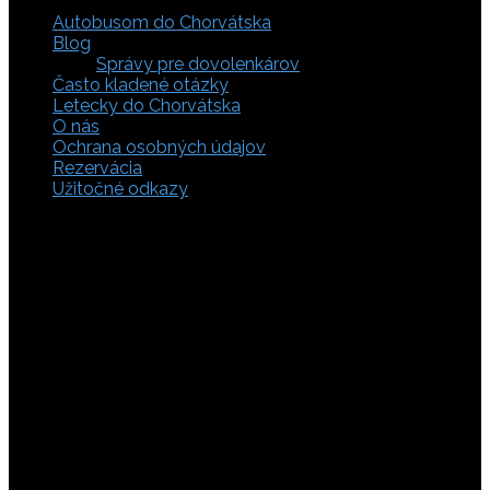
Autobusom do Chorvátska
Blog
Správy pre dovolenkárov
Často kladené otázky
Letecky do Chorvátska
O nás
Ochrana osobných údajov
Rezervácia
Užitočné odkazy
Zaistite si svoje miesto pod slnkom a prežite
nezabudnuteľné chvíle, pretože tá pravá dovolenka v
Chorvátsku začína výberom kvalitného zázemia. Bez
ohľadu na to, či preferujete cestu auto, či autobusom
alebo už držíte v ruke letenky do Chorvátska, pripravili sme
pre vás pestrú ponuku zahŕňajúcu apartmány, luxusné vily
v Chorvátsku, autentické súkromné ubytovanie aj pokojnú
robinzonádu. Vyberte si ubytovanie priamo pri mori,
objavte najkrajšie pláže vrátane tých piesočnatých, ktoré
sú perfektnou voľbou pre dovolenku s deťmi a cestou sa
nezabudnite zastaviť obdivovať Plitvické jazerá. S našimi
last minute akciami sa presvedčíte, že toto môže byť vaša
najlacnejšia dovolenka v Chorvátsku. Tak neváhajte a