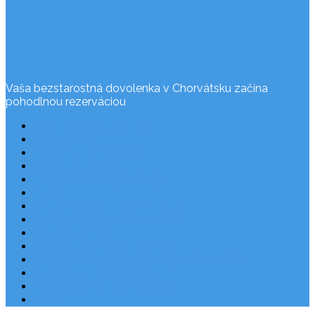
Vaša bezstarostná dovolenka v Chorvátsku začína
pohodlnou rezerváciou
Často kladené otázky
Rezervácia
Cesta do Chorvátska
Užitočné odkazy
Ochrana osobných údajov
O nás
Dovolenka Chorvátsko 2026
Národné parky v Chorvátsku
Plitvické jazerá
Najkrajšie pláže Chorvátska
Najpopulárnejšie apartmány v Chorvátsku
Letecky do Chorvátska
Autobusom do Chorvátska
Blog