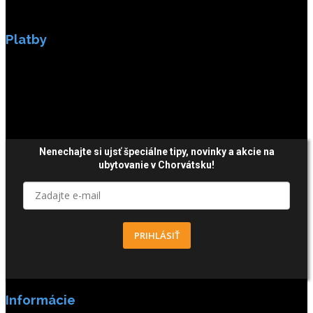
Platby
Platby sú zabezpečené SSL enkripciou.
Nenechajte si ujsť špeciálne tipy,
novinky a akcie
na
ubytovanie v Chorvátsku!
PRIHLÁSIŤ
Informácie