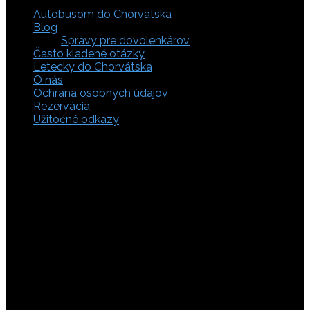
Autobusom do Chorvátska
Blog
Správy pre dovolenkárov
Často kladené otázky
Letecky do Chorvátska
O nás
Ochrana osobných údajov
Rezervácia
Užitočné odkazy
Zaistite si svoje miesto pod slnkom a prežite
nezabudnuteľné chvíle, pretože tá pravá dovolenka v
Chorvátsku začína výberom kvalitného zázemia. Bez
ohľadu na to, či preferujete cestu auto, či autobusom
alebo už držíte v ruke letenky do Chorvátska, pripravili sme
pre vás pestrú ponuku zahŕňajúcu apartmány, luxusné vily
v Chorvátsku, autentické súkromné ubytovanie aj pokojnú
robinzonádu. Vyberte si ubytovanie priamo pri mori,
objavte najkrajšie pláže vrátane tých piesočnatých, ktoré
sú perfektnou voľbou pre dovolenku s deťmi a cestou sa
nezabudnite zastaviť obdivovať Plitvické jazerá. S našimi
last minute akciami sa presvedčíte, že toto môže byť vaša
najlacnejšia dovolenka v Chorvátsku. Tak neváhajte a