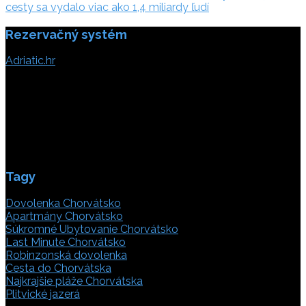
cesty sa vydalo viac ako 1,4 miliardy ľudí
Rezervačný systém
Adriatic.hr
Poljička cesta 26
21000 Split, Chorvátsko
info(@)adriatic.hr
IČ DPH: 16364086764
ID: HR-AB-21-020038491
Tagy
Dovolenka Chorvátsko
Apartmány Chorvátsko
Súkromné Ubytovanie Chorvátsko
Last Minute Chorvátsko
Robinzonská dovolenka
Cesta do Chorvátska
Najkrajšie pláže Chorvátska
Plitvické jazerá