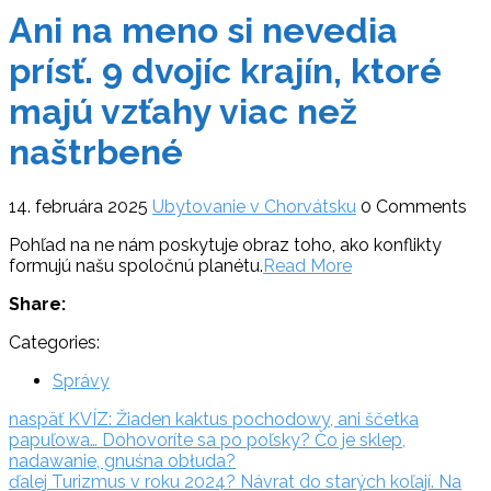
Ani na meno si nevedia
prísť. 9 dvojíc krajín, ktoré
majú vzťahy viac než
naštrbené
14. februára 2025
Ubytovanie v Chorvátsku
0 Comments
Pohľad na ne nám poskytuje obraz toho, ako konflikty
formujú našu spoločnú planétu.
Read More
Share:
Categories:
Správy
Navigácia
naspäť:
naspäť
KVÍZ: Žiaden kaktus pochodowy, ani ščetka
papuľowa… Dohovoríte sa po poľsky? Čo je sklep,
v
nadawanie, gnuśna obłuda?
ďalej:
článku
ďalej
Turizmus v roku 2024? Návrat do starých koľají. Na