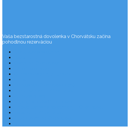
Vaša bezstarostná dovolenka v Chorvátsku začína
pohodlnou rezerváciou
Často kladené otázky
Rezervácia
Cesta do Chorvátska
Užitočné odkazy
Ochrana osobných údajov
O nás
Dovolenka Chorvátsko 2026
Národné parky v Chorvátsku
Plitvické jazerá
Najkrajšie pláže Chorvátska
Najpopulárnejšie apartmány v Chorvátsku
Letecky do Chorvátska
Autobusom do Chorvátska
Blog