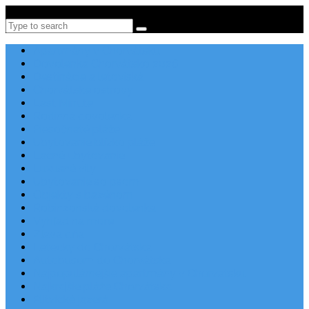
Po-Pi 08:00-16:00, Tel: +385 21 456 456
Search
Apartmány v Chorvátsku
Dovolenka Chorvátsko 2026
Destinácie a letoviská
Chorvátske ostrovy
Last Minute
Rodinná dovolenka
Piesočnaté pláže
Ubytovanie blízko pláže
Lacné ubytovanie
Luxusné vily
Ubytovanie so psom
Objekty s bazénom
Robinzonská dovolenka
Výhľad na more
Zľava dňa
Letecky do Chorvátska
Autobusom do Chorvátska
Najpopulárnejšie apartmány v Chorvátsku
Najkrajšie pláže Chorvátska
Plitvické jazerá