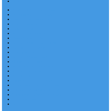
Blog
Apartmány v Chorvátsku
Dovolenka Chorvátsko 2026
Destinácie a letoviská
Chorvátske ostrovy
Last Minute
Rodinná dovolenka
Piesočnaté pláže
Ubytovanie blízko pláže
Lacné ubytovanie
Luxusné vily
Ubytovanie so psom
Objekty s bazénom
Robinzonská dovolenka
Výhľad na more
Zľava dňa
Letecky do Chorvátska
Autobusom do Chorvátska
Najpopulárnejšie apartmány v Chorvátsku
Najkrajšie pláže Chorvátska
Plitvické jazerá
Blog