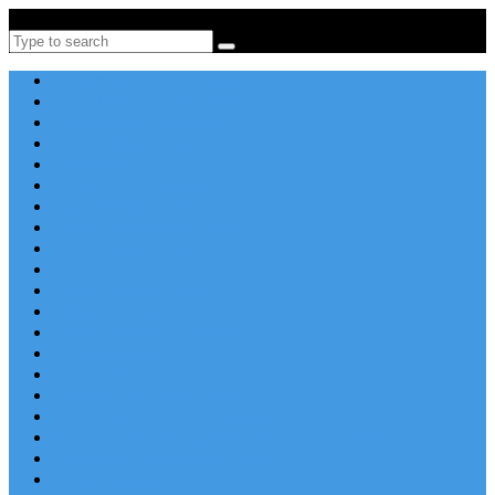
Po-Pi 08:00-16:00, Tel: +385 21 456 456
Search
Apartmány v Chorvátsku
Dovolenka Chorvátsko 2026
Destinácie a letoviská
Chorvátske ostrovy
Last Minute
Rodinná dovolenka
Piesočnaté pláže
Ubytovanie blízko pláže
Lacné ubytovanie
Luxusné vily
Ubytovanie so psom
Objekty s bazénom
Robinzonská dovolenka
Výhľad na more
Zľava dňa
Letecky do Chorvátska
Autobusom do Chorvátska
Najpopulárnejšie apartmány v Chorvátsku
Najkrajšie pláže Chorvátska
Plitvické jazerá