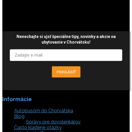
Platby sú zabezpečené SSL enkripciou.
Nenechajte si ujsť špeciálne tipy,
novinky a akcie
na
ubytovanie v Chorvátsku!
PRIHLÁSIŤ
Informácie
Autobusom do Chorvátska
Blog
Správy pre dovolenkárov
Často kladené otázky