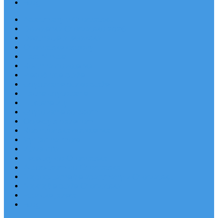
Blog
Apartmány v Chorvátsku
Dovolenka Chorvátsko 2026
Destinácie a letoviská
Chorvátske ostrovy
Last Minute
Rodinná dovolenka
Piesočnaté pláže
Ubytovanie blízko pláže
Lacné ubytovanie
Luxusné vily
Ubytovanie so psom
Objekty s bazénom
Robinzonská dovolenka
Výhľad na more
Zľava dňa
Letecky do Chorvátska
Autobusom do Chorvátska
Najpopulárnejšie apartmány v Chorvátsku
Najkrajšie pláže Chorvátska
Plitvické jazerá
Blog