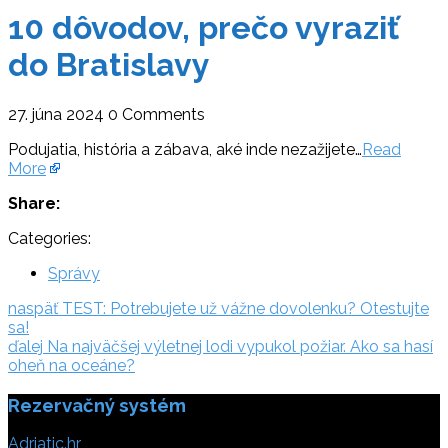
10 dôvodov, prečo vyraziť
do Bratislavy
27. júna 2024
0 Comments
Podujatia, história a zábava, aké inde nezažijete…
Read
More
Share:
Categories:
Správy
Navigácia
naspäť:
naspäť
TEST: Potrebujete už vážne dovolenku? Otestujte
sa!
v
ďalej:
ďalej
Na najväčšej výletnej lodi vypukol požiar. Ako sa hasí
článku
oheň na oceáne?
Rezervačný systém
Adriatic.hr