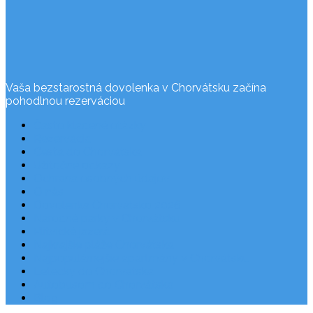
Vaša bezstarostná dovolenka v Chorvátsku začína
pohodlnou rezerváciou
Často kladené otázky
Rezervácia
Cesta do Chorvátska
Užitočné odkazy
Ochrana osobných údajov
O nás
Dovolenka Chorvátsko 2026
Národné parky v Chorvátsku
Plitvické jazerá
Najkrajšie pláže Chorvátska
Najpopulárnejšie apartmány v Chorvátsku
Letecky do Chorvátska
Autobusom do Chorvátska
Blog