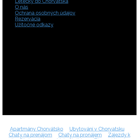
Letecky do Chorvátska
O nás
Ochrana osobných údajov
Rezervácia
Užitočné odkazy
Zaistite si svoje miesto pod slnkom a prežite
nezabudnuteľné chvíle, pretože tá pravá dovolenka v
Chorvátsku začína výberom kvalitného zázemia. Bez
ohľadu na to, či preferujete cestu auto, či autobusom
alebo už držíte v ruke letenky do Chorvátska, pripravili sme
pre vás pestrú ponuku zahŕňajúcu apartmány, luxusné vily
v Chorvátsku, autentické súkromné ubytovanie aj pokojnú
robinzonádu. Vyberte si ubytovanie priamo pri mori,
objavte najkrajšie pláže vrátane tých piesočnatých, ktoré
sú perfektnou voľbou pre dovolenku s deťmi a cestou sa
nezabudnite zastaviť obdivovať Plitvické jazerá. S našimi
last minute akciami sa presvedčíte, že toto môže byť vaša
najlacnejšia dovolenka v Chorvátsku. Tak neváhajte a
rezervujte si pobyt u nás ešte dnes!
Apartmány Chorvátsko
Ubytování v Chorvatsku
Chaty na prenájom
Chaty na pronájem
Zájezdy k