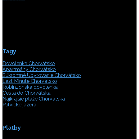
Poljička cesta 26
21000 Split, Chorvátsko
info(@)adriatic.hr
IČ DPH: 16364086764
ID: HR-AB-21-020038491
Tagy
Dovolenka Chorvátsko
Apartmány Chorvátsko
Súkromné Ubytovanie Chorvátsko
Last Minute Chorvátsko
Robinzonská dovolenka
Cesta do Chorvátska
Najkrajšie pláže Chorvátska
Plitvické jazerá
Platby